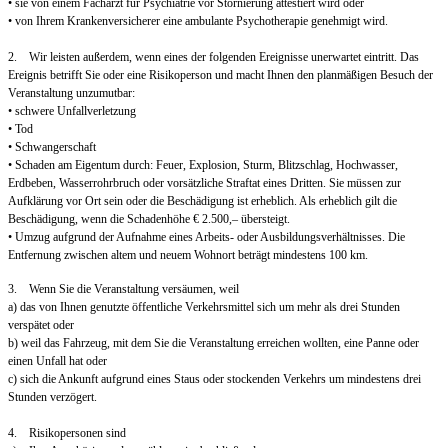
• sie von einem Facharzt für Psychiatrie vor Stornierung attestiert wird oder
• von Ihrem Krankenversicherer eine ambulante Psychotherapie genehmigt wird.
2. Wir leisten außerdem, wenn eines der folgenden Ereignisse unerwartet eintritt. Das
Ereignis betrifft Sie oder eine Risikoperson und macht Ihnen den planmäßigen Besuch der
Veranstaltung unzumutbar:
• schwere Unfallverletzung
• Tod
• Schwangerschaft
• Schaden am Eigentum durch: Feuer, Explosion, Sturm, Blitzschlag, Hochwasser,
Erdbeben, Wasserrohrbruch oder vorsätzliche Straftat eines Dritten. Sie müssen zur
Aufklärung vor Ort sein oder die Beschädigung ist erheblich. Als erheblich gilt die
Beschädigung, wenn die Schadenhöhe € 2.500,– übersteigt.
• Umzug aufgrund der Aufnahme eines Arbeits- oder Ausbildungsverhältnisses. Die
Entfernung zwischen altem und neuem Wohnort beträgt mindestens 100 km.
3. Wenn Sie die Veranstaltung versäumen, weil
a) das von Ihnen genutzte öffentliche Verkehrsmittel sich um mehr als drei Stunden
verspätet oder
b) weil das Fahrzeug, mit dem Sie die Veranstaltung erreichen wollten, eine Panne oder
einen Unfall hat oder
c) sich die Ankunft aufgrund eines Staus oder stockenden Verkehrs um mindestens drei
Stunden verzögert.
4. Risikopersonen sind