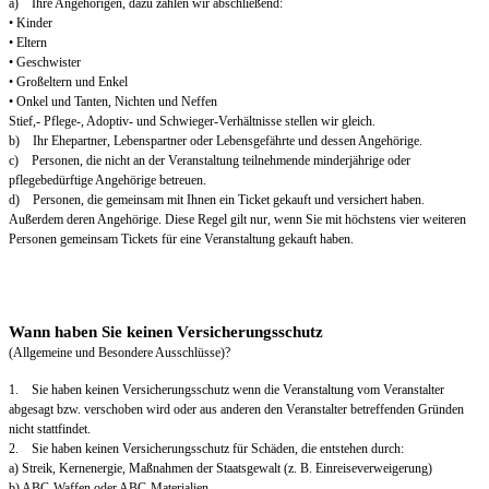
a) Ihre Angehörigen, dazu zählen wir abschließend:
• Kinder
• Eltern
• Geschwister
• Großeltern und Enkel
• Onkel und Tanten, Nichten und Neffen
Stief,- Pflege-, Adoptiv- und Schwieger-Verhältnisse stellen wir gleich.
b) Ihr Ehepartner, Lebenspartner oder Lebensgefährte und dessen Angehörige.
c) Personen, die nicht an der Veranstaltung teilnehmende minderjährige oder
pflegebedürftige Angehörige betreuen.
d) Personen, die gemeinsam mit Ihnen ein Ticket gekauft und versichert haben.
Außerdem deren Angehörige. Diese Regel gilt nur, wenn Sie mit höchstens vier weiteren
Personen gemeinsam Tickets für eine Veranstaltung gekauft haben.
Wann haben Sie keinen Versicherungsschutz
(Allgemeine und Besondere Ausschlüsse)?
1. Sie haben keinen Versicherungsschutz wenn die Veranstaltung vom Veranstalter
abgesagt bzw. verschoben wird oder aus anderen den Veranstalter betreffenden Gründen
nicht stattfindet.
2. Sie haben keinen Versicherungsschutz für Schäden, die entstehen durch:
a) Streik, Kernenergie, Maßnahmen der Staatsgewalt (z. B. Einreiseverweigerung)
b) ABC-Waffen oder ABC-Materialien.