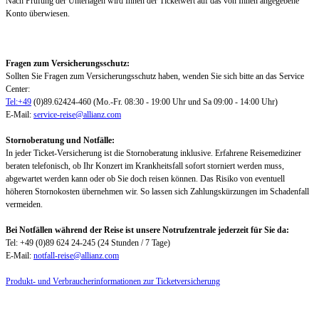
Nach Prüfung der Unterlagen wird Ihnen der Ticketwert auf das von Ihnen angegebene
Konto überwiesen.
Fragen zum Versicherungsschutz:
Sollten Sie Fragen zum Versicherungsschutz haben, wenden Sie sich bitte an das Service
Center:
Tel:+49
(0)89.62424-460 (Mo.-Fr. 08:30 - 19:00 Uhr und Sa 09:00 - 14:00 Uhr)
E-Mail:
service-reise@allianz.com
Stornoberatung und Notfälle:
In jeder Ticket-Versicherung ist die Stornoberatung inklusive. Erfahrene Reisemediziner
beraten telefonisch, ob Ihr Konzert im Krankheitsfall sofort storniert werden muss,
abgewartet werden kann oder ob Sie doch reisen können. Das Risiko von eventuell
höheren Stornokosten übernehmen wir. So lassen sich Zahlungskürzungen im Schadenfall
vermeiden.
Bei Notfällen während der Reise ist unsere Notrufzentrale jederzeit für Sie da:
Tel: +49 (0)89 624 24-245 (24 Stunden / 7 Tage)
E-Mail:
notfall-reise@allianz.com
Produkt- und Verbraucherinformationen zur Ticketversicherung