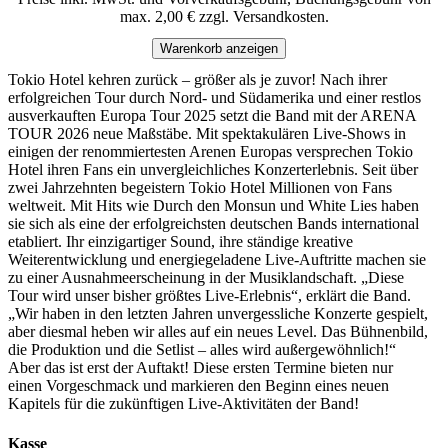
max. 2,00 € zzgl. Versandkosten.
Warenkorb anzeigen
Tokio Hotel kehren zurück – größer als je zuvor! Nach ihrer
erfolgreichen Tour durch Nord- und Südamerika und einer restlos
ausverkauften Europa Tour 2025 setzt die Band mit der ARENA
TOUR 2026 neue Maßstäbe. Mit spektakulären Live-Shows in
einigen der renommiertesten Arenen Europas versprechen Tokio
Hotel ihren Fans ein unvergleichliches Konzerterlebnis. Seit über
zwei Jahrzehnten begeistern Tokio Hotel Millionen von Fans
weltweit. Mit Hits wie Durch den Monsun und White Lies haben
sie sich als eine der erfolgreichsten deutschen Bands international
etabliert. Ihr einzigartiger Sound, ihre ständige kreative
Weiterentwicklung und energiegeladene Live-Auftritte machen sie
zu einer Ausnahmeerscheinung in der Musiklandschaft. „Diese
Tour wird unser bisher größtes Live-Erlebnis“, erklärt die Band.
„Wir haben in den letzten Jahren unvergessliche Konzerte gespielt,
aber diesmal heben wir alles auf ein neues Level. Das Bühnenbild,
die Produktion und die Setlist – alles wird außergewöhnlich!“
Aber das ist erst der Auftakt! Diese ersten Termine bieten nur
einen Vorgeschmack und markieren den Beginn eines neuen
Kapitels für die zukünftigen Live-Aktivitäten der Band!
Kasse