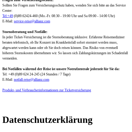
Fragen zum Versicherungsschutz:
Sollten Sie Fragen zum Versicherungsschutz haben, wenden Sie sich bitte an das Service
Center:
Tel:+49
(0)89.62424-460 (Mo.-Fr. 08:30 - 19:00 Uhr und Sa 09:00 - 14:00 Uhr)
E-Mail:
service-reise@allianz.com
Stornoberatung und Notfälle:
In jeder Ticket-Versicherung ist die Stornoberatung inklusive. Erfahrene Reisemediziner
beraten telefonisch, ob Ihr Konzert im Krankheitsfall sofort storniert werden muss,
abgewartet werden kann oder ob Sie doch reisen können. Das Risiko von eventuell
höheren Stornokosten übernehmen wir. So lassen sich Zahlungskürzungen im Schadenfall
vermeiden.
Bei Notfällen während der Reise ist unsere Notrufzentrale jederzeit für Sie da:
Tel: +49 (0)89 624 24-245 (24 Stunden / 7 Tage)
E-Mail:
notfall-reise@allianz.com
Produkt- und Verbraucherinformationen zur Ticketversicherung
Datenschutzerklärung