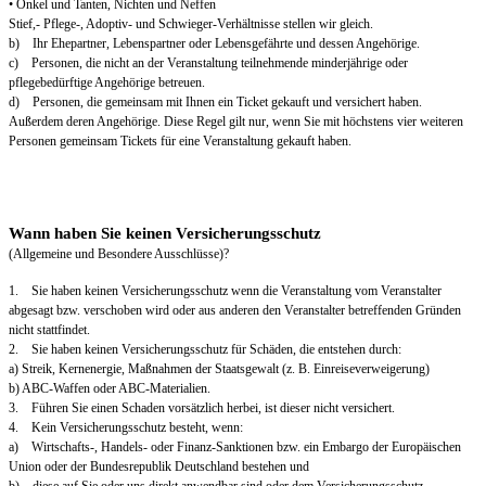
• Onkel und Tanten, Nichten und Neffen
Stief,- Pflege-, Adoptiv- und Schwieger-Verhältnisse stellen wir gleich.
b) Ihr Ehepartner, Lebenspartner oder Lebensgefährte und dessen Angehörige.
c) Personen, die nicht an der Veranstaltung teilnehmende minderjährige oder
pflegebedürftige Angehörige betreuen.
d) Personen, die gemeinsam mit Ihnen ein Ticket gekauft und versichert haben.
Außerdem deren Angehörige. Diese Regel gilt nur, wenn Sie mit höchstens vier weiteren
Personen gemeinsam Tickets für eine Veranstaltung gekauft haben.
Wann haben Sie keinen Versicherungsschutz
(Allgemeine und Besondere Ausschlüsse)?
1. Sie haben keinen Versicherungsschutz wenn die Veranstaltung vom Veranstalter
abgesagt bzw. verschoben wird oder aus anderen den Veranstalter betreffenden Gründen
nicht stattfindet.
2. Sie haben keinen Versicherungsschutz für Schäden, die entstehen durch:
a) Streik, Kernenergie, Maßnahmen der Staatsgewalt (z. B. Einreiseverweigerung)
b) ABC-Waffen oder ABC-Materialien.
3. Führen Sie einen Schaden vorsätzlich herbei, ist dieser nicht versichert.
4. Kein Versicherungsschutz besteht, wenn:
a) Wirtschafts-, Handels- oder Finanz-Sanktionen bzw. ein Embargo der Europäischen
Union oder der Bundesrepublik Deutschland bestehen und