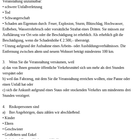
Veranstaltung unzumutbar:
• schwere Unfallverletzung
• Tod
• Schwangerschaft
• Schaden am Eigentum durch: Feuer, Explosion, Sturm, Blitzschlag, Hochwasser,
Erdbeben, Wasserrohrbruch oder vorsätzliche Straftat eines Dritten. Sie müssen zur
Aufklärung vor Ort sein oder die Beschädigung ist erheblich. Als erheblich gilt die
Beschädigung, wenn die Schadenhöhe € 2.500,– übersteigt.
• Umzug aufgrund der Aufnahme eines Arbeits- oder Ausbildungsverhältnisses. Die
Entfernung zwischen altem und neuem Wohnort beträgt mindestens 100 km.
3. Wenn Sie die Veranstaltung versäumen, weil
a) das von Ihnen genutzte öffentliche Verkehrsmittel sich um mehr als drei Stunden
verspätet oder
b) weil das Fahrzeug, mit dem Sie die Veranstaltung erreichen wollten, eine Panne oder
einen Unfall hat oder
c) sich die Ankunft aufgrund eines Staus oder stockenden Verkehrs um mindestens drei
Stunden verzögert.
4. Risikopersonen sind
a) Ihre Angehörigen, dazu zählen wir abschließend:
• Kinder
• Eltern
• Geschwister
• Großeltern und Enkel