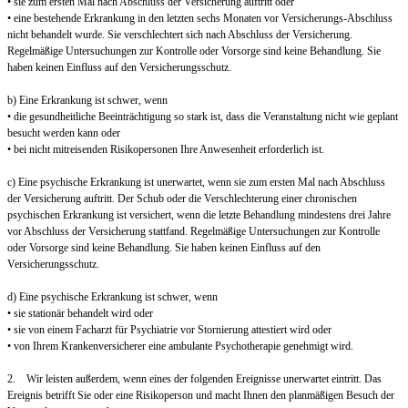
• sie zum ersten Mal nach Abschluss der Versicherung auftritt oder
• eine bestehende Erkrankung in den letzten sechs Monaten vor Versicherungs-Abschluss
nicht behandelt wurde. Sie verschlechtert sich nach Abschluss der Versicherung.
Regelmäßige Untersuchungen zur Kontrolle oder Vorsorge sind keine Behandlung. Sie
haben keinen Einfluss auf den Versicherungsschutz.
b) Eine Erkrankung ist schwer, wenn
• die gesundheitliche Beeinträchtigung so stark ist, dass die Veranstaltung nicht wie geplant
besucht werden kann oder
• bei nicht mitreisenden Risikopersonen Ihre Anwesenheit erforderlich ist.
c) Eine psychische Erkrankung ist unerwartet, wenn sie zum ersten Mal nach Abschluss
der Versicherung auftritt. Der Schub oder die Verschlechterung einer chronischen
psychischen Erkrankung ist versichert, wenn die letzte Behandlung mindestens drei Jahre
vor Abschluss der Versicherung stattfand. Regelmäßige Untersuchungen zur Kontrolle
oder Vorsorge sind keine Behandlung. Sie haben keinen Einfluss auf den
Versicherungsschutz.
d) Eine psychische Erkrankung ist schwer, wenn
• sie stationär behandelt wird oder
• sie von einem Facharzt für Psychiatrie vor Stornierung attestiert wird oder
• von Ihrem Krankenversicherer eine ambulante Psychotherapie genehmigt wird.
2. Wir leisten außerdem, wenn eines der folgenden Ereignisse unerwartet eintritt. Das
Ereignis betrifft Sie oder eine Risikoperson und macht Ihnen den planmäßigen Besuch der