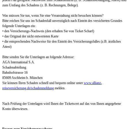
jedem Fall geeignete Nachweise zum Schadeneintritt (z. B. Schadenbestätigung, Attest) und
zum Umfang des Schadens (z. B. Rechnungen, Belege).
Was müssen Sie tun, wenn Sie eine Veranstaltung nicht besuchen können?
Bitte reichen Sie uns im Schadenfall unverzüglich nach Eintritt des versicherten Grundes
folgende Unterlagen ein:
• den Versicherungs-Nachweis (den erhalten Sie von Ticket Scharf)
• das Original der nicht entwerteten Karte
• die entsprechenden Nachweise für den Eintritt des Versicherungsfalles (z.B. ärztliches
Attest)
Bitte senden Sie die Unterlagen an folgende Adresse:
AGA International S.A.
Schadenabteilung
Bahnhofstrasse 16
85609 Aschheim b. München
Sie können Ihren Schaden schnell und bequem online unter
www.allianz-
reiseversicherung.de/schadenmeldung
melden.
Nach Prüfung der Unterlagen wird Ihnen der Ticketwert auf das von Ihnen angegebene
Konto überwiesen.