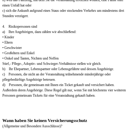
b) weil das Fahrzeug, mit dem Sie die Veranstaltung erreichen wollten, eine Panne oder
einen Unfall hat oder
c) sich die Ankunft aufgrund eines Staus oder stockenden Verkehrs um mindestens drei
Stunden verzögert.
4. Risikopersonen sind
a) Ihre Angehörigen, dazu zählen wir abschließend:
• Kinder
• Eltern
• Geschwister
• Großeltern und Enkel
• Onkel und Tanten, Nichten und Neffen
Stief,- Pflege-, Adoptiv- und Schwieger-Verhältnisse stellen wir gleich.
b) Ihr Ehepartner, Lebenspartner oder Lebensgefährte und dessen Angehörige.
c) Personen, die nicht an der Veranstaltung teilnehmende minderjährige oder
pflegebedürftige Angehörige betreuen.
d) Personen, die gemeinsam mit Ihnen ein Ticket gekauft und versichert haben.
Außerdem deren Angehörige. Diese Regel gilt nur, wenn Sie mit höchstens vier weiteren
Personen gemeinsam Tickets für eine Veranstaltung gekauft haben.
Wann haben Sie keinen Versicherungsschutz
(Allgemeine und Besondere Ausschlüsse)?