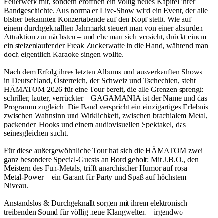
Feuerwerk mit, sondern eröffnen ein völlig neues Kapitel ihrer
Bandgeschichte. Aus normaler Live-Show wird ein Event, der alle
bisher bekannten Konzertabende auf den Kopf stellt. Wie auf
einem durchgeknallten Jahrmarkt steuert man von einer absurden
Attraktion zur nächsten – und ehe man sich versieht, drückt einem
ein stelzenlaufender Freak Zuckerwatte in die Hand, während man
doch eigentlich Karaoke singen wollte.
Nach dem Erfolg ihres letzten Albums und ausverkauften Shows
in Deutschland, Österreich, der Schweiz und Tschechien, steht
HÄMATOM 2026 für eine Tour bereit, die alle Grenzen sprengt:
schriller, lauter, verrückter – GAGAMANIA ist der Name und das
Programm zugleich. Die Band verspricht ein einzigartiges Erlebnis
zwischen Wahnsinn und Wirklichkeit, zwischen brachialem Metal,
packenden Hooks und einem audiovisuellen Spektakel, das
seinesgleichen sucht.
Für diese außergewöhnliche Tour hat sich die HÄMATOM zwei
ganz besondere Special-Guests an Bord geholt: Mit J.B.O., den
Meistern des Fun-Metals, trifft anarchischer Humor auf rosa
Metal-Power – ein Garant für Party und Spaß auf höchstem
Niveau.
Anstandslos & Durchgeknallt sorgen mit ihrem elektronisch
treibenden Sound für völlig neue Klangwelten – irgendwo