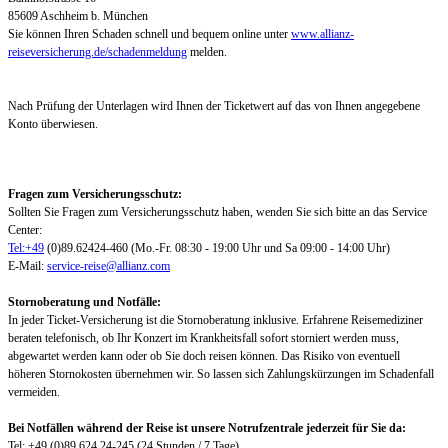
85609 Aschheim b. München
Sie können Ihren Schaden schnell und bequem online unter
www.allianz-
reiseversicherung.de/schadenmeldung
melden.
Nach Prüfung der Unterlagen wird Ihnen der Ticketwert auf das von Ihnen angegebene
Konto überwiesen.
Fragen zum Versicherungsschutz:
Sollten Sie Fragen zum Versicherungsschutz haben, wenden Sie sich bitte an das Service
Center:
Tel:+49
(0)89.62424-460 (Mo.-Fr. 08:30 - 19:00 Uhr und Sa 09:00 - 14:00 Uhr)
E-Mail:
service-reise@allianz.com
Stornoberatung und Notfälle:
In jeder Ticket-Versicherung ist die Stornoberatung inklusive. Erfahrene Reisemediziner
beraten telefonisch, ob Ihr Konzert im Krankheitsfall sofort storniert werden muss,
abgewartet werden kann oder ob Sie doch reisen können. Das Risiko von eventuell
höheren Stornokosten übernehmen wir. So lassen sich Zahlungskürzungen im Schadenfall
vermeiden.
Bei Notfällen während der Reise ist unsere Notrufzentrale jederzeit für Sie da:
Tel: +49 (0)89 624 24-245 (24 Stunden / 7 Tage)