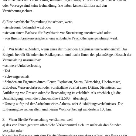
vor Abschluss der Versicherung stattfand. Regelmäßige Untersuchungen zur Kontrolle
oder Vorsorge sind keine Behandlung. Sie haben keinen Einfluss auf den
Versicherungsschutz.
d) Eine psychische Erkrankung ist schwer, wenn
• sie stationär behandelt wird oder
• sie von einem Facharzt für Psychiatrie vor Stornierung attestiert wird oder
• von Ihrem Krankenversicherer eine ambulante Psychotherapie genehmigt wird.
2. Wir leisten außerdem, wenn eines der folgenden Ereignisse unerwartet eintritt. Das
Ereignis betrifft Sie oder eine Risikoperson und macht Ihnen den planmäßigen Besuch der
Veranstaltung unzumutbar:
• schwere Unfallverletzung
• Tod
• Schwangerschaft
• Schaden am Eigentum durch: Feuer, Explosion, Sturm, Blitzschlag, Hochwasser,
Erdbeben, Wasserrohrbruch oder vorsätzliche Straftat eines Dritten. Sie müssen zur
Aufklärung vor Ort sein oder die Beschädigung ist erheblich. Als erheblich gilt die
Beschädigung, wenn die Schadenhöhe € 2.500,– übersteigt.
• Umzug aufgrund der Aufnahme eines Arbeits- oder Ausbildungsverhältnisses. Die
Entfernung zwischen altem und neuem Wohnort beträgt mindestens 100 km.
3. Wenn Sie die Veranstaltung versäumen, weil
a) das von Ihnen genutzte öffentliche Verkehrsmittel sich um mehr als drei Stunden
verspätet oder