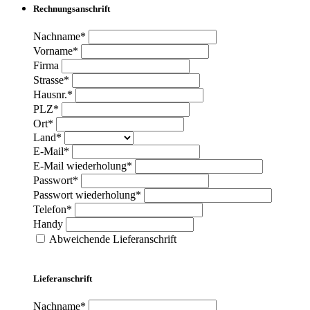
Rechnungsanschrift
Nachname*
Vorname*
Firma
Strasse*
Hausnr.*
PLZ*
Ort*
Land*
E-Mail*
E-Mail wiederholung*
Passwort*
Passwort wiederholung*
Telefon*
Handy
Abweichende Lieferanschrift
Lieferanschrift
Nachname*