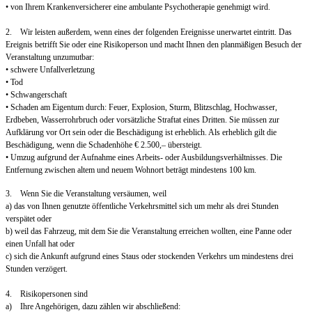
• von Ihrem Krankenversicherer eine ambulante Psychotherapie genehmigt wird.
2. Wir leisten außerdem, wenn eines der folgenden Ereignisse unerwartet eintritt. Das
Ereignis betrifft Sie oder eine Risikoperson und macht Ihnen den planmäßigen Besuch der
Veranstaltung unzumutbar:
• schwere Unfallverletzung
• Tod
• Schwangerschaft
• Schaden am Eigentum durch: Feuer, Explosion, Sturm, Blitzschlag, Hochwasser,
Erdbeben, Wasserrohrbruch oder vorsätzliche Straftat eines Dritten. Sie müssen zur
Aufklärung vor Ort sein oder die Beschädigung ist erheblich. Als erheblich gilt die
Beschädigung, wenn die Schadenhöhe € 2.500,– übersteigt.
• Umzug aufgrund der Aufnahme eines Arbeits- oder Ausbildungsverhältnisses. Die
Entfernung zwischen altem und neuem Wohnort beträgt mindestens 100 km.
3. Wenn Sie die Veranstaltung versäumen, weil
a) das von Ihnen genutzte öffentliche Verkehrsmittel sich um mehr als drei Stunden
verspätet oder
b) weil das Fahrzeug, mit dem Sie die Veranstaltung erreichen wollten, eine Panne oder
einen Unfall hat oder
c) sich die Ankunft aufgrund eines Staus oder stockenden Verkehrs um mindestens drei
Stunden verzögert.
4. Risikopersonen sind
a) Ihre Angehörigen, dazu zählen wir abschließend: