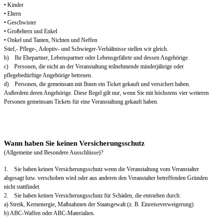
• Kinder
• Eltern
• Geschwister
• Großeltern und Enkel
• Onkel und Tanten, Nichten und Neffen
Stief,- Pflege-, Adoptiv- und Schwieger-Verhältnisse stellen wir gleich.
b) Ihr Ehepartner, Lebenspartner oder Lebensgefährte und dessen Angehörige.
c) Personen, die nicht an der Veranstaltung teilnehmende minderjährige oder
pflegebedürftige Angehörige betreuen.
d) Personen, die gemeinsam mit Ihnen ein Ticket gekauft und versichert haben.
Außerdem deren Angehörige. Diese Regel gilt nur, wenn Sie mit höchstens vier weiteren
Personen gemeinsam Tickets für eine Veranstaltung gekauft haben.
Wann haben Sie keinen Versicherungsschutz
(Allgemeine und Besondere Ausschlüsse)?
1. Sie haben keinen Versicherungsschutz wenn die Veranstaltung vom Veranstalter
abgesagt bzw. verschoben wird oder aus anderen den Veranstalter betreffenden Gründen
nicht stattfindet.
2. Sie haben keinen Versicherungsschutz für Schäden, die entstehen durch:
a) Streik, Kernenergie, Maßnahmen der Staatsgewalt (z. B. Einreiseverweigerung)
b) ABC-Waffen oder ABC-Materialien.