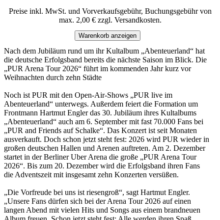
Preise inkl. MwSt. und Vorverkaufsgebühr, Buchungsgebühr von
max. 2,00 € zzgl. Versandkosten.
Warenkorb anzeigen
Nach dem Jubiläum rund um ihr Kultalbum „Abenteuerland“ hat
die deutsche Erfolgsband bereits die nächste Saison im Blick. Die
„PUR Arena Tour 2026“ führt im kommenden Jahr kurz vor
Weihnachten durch zehn Städte
Noch ist PUR mit den Open-Air-Shows „PUR live im
Abenteuerland“ unterwegs. Außerdem feiert die Formation um
Frontmann Hartmut Engler das 30. Jubiläum ihres Kultalbums
„Abenteuerland“ auch am 6. September mit fast 70.000 Fans bei
„PUR and Friends auf Schalke“. Das Konzert ist seit Monaten
ausverkauft. Doch schon jetzt steht fest: 2026 wird PUR wieder in
großen deutschen Hallen und Arenen auftreten. Am 2. Dezember
startet in der Berliner Uber Arena die große „PUR Arena Tour
2026“. Bis zum 20. Dezember wird die Erfolgsband ihren Fans
die Adventszeit mit insgesamt zehn Konzerten versüßen.
„Die Vorfreude bei uns ist riesengroß“, sagt Hartmut Engler.
„Unsere Fans dürfen sich bei der Arena Tour 2026 auf einen
langen Abend mit vielen Hits und Songs aus einem brandneuen
Album freuen. Schon jetzt steht fest: Alle werden ihren Spaß