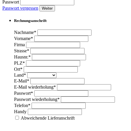
Passwort
Passwort vergessen
Weiter
Rechnungsanschrift
Nachname*
Vorname*
Firma
Strasse*
Hausnr.*
PLZ*
Ort*
Land*
E-Mail*
E-Mail wiederholung*
Passwort*
Passwort wiederholung*
Telefon*
Handy
Abweichende Lieferanschrift