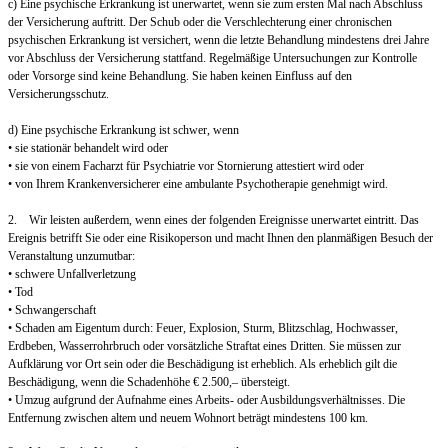
c) Eine psychische Erkrankung ist unerwartet, wenn sie zum ersten Mal nach Abschluss
der Versicherung auftritt. Der Schub oder die Verschlechterung einer chronischen
psychischen Erkrankung ist versichert, wenn die letzte Behandlung mindestens drei Jahre
vor Abschluss der Versicherung stattfand. Regelmäßige Untersuchungen zur Kontrolle
oder Vorsorge sind keine Behandlung. Sie haben keinen Einfluss auf den
Versicherungsschutz.
d) Eine psychische Erkrankung ist schwer, wenn
• sie stationär behandelt wird oder
• sie von einem Facharzt für Psychiatrie vor Stornierung attestiert wird oder
• von Ihrem Krankenversicherer eine ambulante Psychotherapie genehmigt wird.
2. Wir leisten außerdem, wenn eines der folgenden Ereignisse unerwartet eintritt. Das
Ereignis betrifft Sie oder eine Risikoperson und macht Ihnen den planmäßigen Besuch der
Veranstaltung unzumutbar:
• schwere Unfallverletzung
• Tod
• Schwangerschaft
• Schaden am Eigentum durch: Feuer, Explosion, Sturm, Blitzschlag, Hochwasser,
Erdbeben, Wasserrohrbruch oder vorsätzliche Straftat eines Dritten. Sie müssen zur
Aufklärung vor Ort sein oder die Beschädigung ist erheblich. Als erheblich gilt die
Beschädigung, wenn die Schadenhöhe € 2.500,– übersteigt.
• Umzug aufgrund der Aufnahme eines Arbeits- oder Ausbildungsverhältnisses. Die
Entfernung zwischen altem und neuem Wohnort beträgt mindestens 100 km.