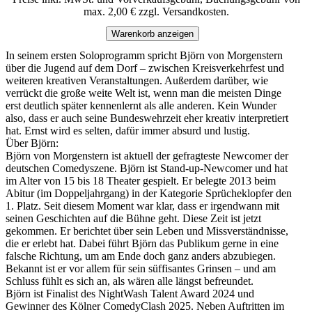
max. 2,00 € zzgl. Versandkosten.
Warenkorb anzeigen
In seinem ersten Soloprogramm spricht Björn von Morgenstern
über die Jugend auf dem Dorf – zwischen Kreisverkehrfest und
weiteren kreativen Veranstaltungen. Außerdem darüber, wie
verrückt die große weite Welt ist, wenn man die meisten Dinge
erst deutlich später kennenlernt als alle anderen. Kein Wunder
also, dass er auch seine Bundeswehrzeit eher kreativ interpretiert
hat. Ernst wird es selten, dafür immer absurd und lustig.
Über Björn:
Björn von Morgenstern ist aktuell der gefragteste Newcomer der
deutschen Comedyszene. Björn ist Stand-up-Newcomer und hat
im Alter von 15 bis 18 Theater gespielt. Er belegte 2013 beim
Abitur (im Doppeljahrgang) in der Kategorie Sprücheklopfer den
1. Platz. Seit diesem Moment war klar, dass er irgendwann mit
seinen Geschichten auf die Bühne geht. Diese Zeit ist jetzt
gekommen. Er berichtet über sein Leben und Missverständnisse,
die er erlebt hat. Dabei führt Björn das Publikum gerne in eine
falsche Richtung, um am Ende doch ganz anders abzubiegen.
Bekannt ist er vor allem für sein süffisantes Grinsen – und am
Schluss fühlt es sich an, als wären alle längst befreundet.
Björn ist Finalist des NightWash Talent Award 2024 und
Gewinner des Kölner ComedyClash 2025. Neben Auftritten im