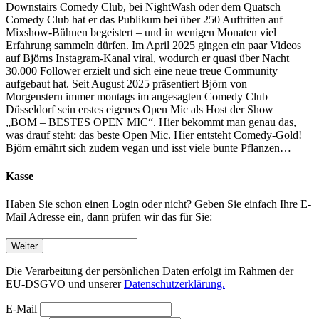
Downstairs Comedy Club, bei NightWash oder dem Quatsch
Comedy Club hat er das Publikum bei über 250 Auftritten auf
Mixshow-Bühnen begeistert – und in wenigen Monaten viel
Erfahrung sammeln dürfen. Im April 2025 gingen ein paar Videos
auf Björns Instagram-Kanal viral, wodurch er quasi über Nacht
30.000 Follower erzielt und sich eine neue treue Community
aufgebaut hat. Seit August 2025 präsentiert Björn von
Morgenstern immer montags im angesagten Comedy Club
Düsseldorf sein erstes eigenes Open Mic als Host der Show
„BOM – BESTES OPEN MIC“. Hier bekommt man genau das,
was drauf steht: das beste Open Mic. Hier entsteht Comedy-Gold!
Björn ernährt sich zudem vegan und isst viele bunte Pflanzen…
Kasse
Haben Sie schon einen Login oder nicht? Geben Sie einfach Ihre E-
Mail Adresse ein, dann prüfen wir das für Sie:
Weiter
Die Verarbeitung der persönlichen Daten erfolgt im Rahmen der
EU-DSGVO und unserer
Datenschutzerklärung.
E-Mail