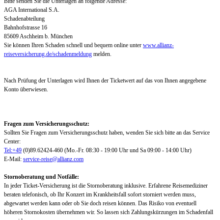
Bitte senden Sie die Unterlagen an folgende Adresse:
AGA International S.A.
Schadenabteilung
Bahnhofstrasse 16
85609 Aschheim b. München
Sie können Ihren Schaden schnell und bequem online unter
www.allianz-
reiseversicherung.de/schadenmeldung
melden.
Nach Prüfung der Unterlagen wird Ihnen der Ticketwert auf das von Ihnen angegebene
Konto überwiesen.
Fragen zum Versicherungsschutz:
Sollten Sie Fragen zum Versicherungsschutz haben, wenden Sie sich bitte an das Service
Center:
Tel:+49
(0)89.62424-460 (Mo.-Fr. 08:30 - 19:00 Uhr und Sa 09:00 - 14:00 Uhr)
E-Mail:
service-reise@allianz.com
Stornoberatung und Notfälle:
In jeder Ticket-Versicherung ist die Stornoberatung inklusive. Erfahrene Reisemediziner
beraten telefonisch, ob Ihr Konzert im Krankheitsfall sofort storniert werden muss,
abgewartet werden kann oder ob Sie doch reisen können. Das Risiko von eventuell
höheren Stornokosten übernehmen wir. So lassen sich Zahlungskürzungen im Schadenfall