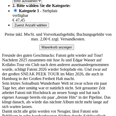
2. Bitte wählen Sie die Kategorie:
Kategorie 1
- Stehplatz
verfügbar
€ 47,45
Zuerst Anzahl wählen
Preise inkl. MwSt. und Vorverkaufsgebühr, Buchungsgebühr von
max. 2,00 € zzgl. Versandkosten.
Warenkorb anzeigen
Freunde des guten Geschmacks: Fatoni geht wieder auf Tour!
Nachdem 2025 zusammen mit Juse Ju und Edgar Wasser auf
Kollabo-Tour ein Club nach dem anderen auseinandergenommen
wurde, schlägt Fatoni 2026 wieder Solopfade ein. Und zwar auf
der großen SNEAK PEEK TOUR im März 2026, die auch in
Hamburg in der Großen Freiheit Halt macht.
Sein letztes Soloalbum Wunderbare Welt ist zwar schon ein paar
Tage her, aber untätig war er natürlich nicht. Seit geraumer Zeit
arbeitet Fatoni mit Hochdruck an neuen Songs und hat nach
eigener Aussage bereits ein paar „dreiste Hits“ in der Pipeline. Das
klingt danach, als würde das nächste Album nicht mehr lange auf
sich warten lassen.
Damit nicht alle grün werden vor Neugier, lässt Fatoni sein
Publikum in zehn handverlesenen Städten durchs Schlüsselloch