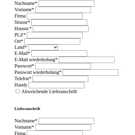
Nachname*
Vorname*
Firma
Strasse*
Hausnr.*
PLZ*
Ort*
Land*
E-Mail*
E-Mail wiederholung*
Passwort*
Passwort wiederholung*
Telefon*
Handy
Abweichende Lieferanschrift
Lieferanschrift
Nachname*
Vorname*
Firma