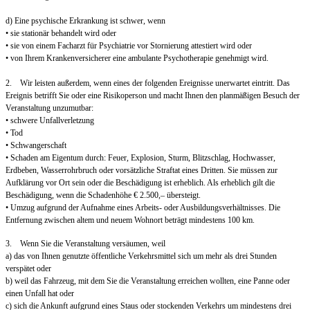
d) Eine psychische Erkrankung ist schwer, wenn
• sie stationär behandelt wird oder
• sie von einem Facharzt für Psychiatrie vor Stornierung attestiert wird oder
• von Ihrem Krankenversicherer eine ambulante Psychotherapie genehmigt wird.
2. Wir leisten außerdem, wenn eines der folgenden Ereignisse unerwartet eintritt. Das
Ereignis betrifft Sie oder eine Risikoperson und macht Ihnen den planmäßigen Besuch der
Veranstaltung unzumutbar:
• schwere Unfallverletzung
• Tod
• Schwangerschaft
• Schaden am Eigentum durch: Feuer, Explosion, Sturm, Blitzschlag, Hochwasser,
Erdbeben, Wasserrohrbruch oder vorsätzliche Straftat eines Dritten. Sie müssen zur
Aufklärung vor Ort sein oder die Beschädigung ist erheblich. Als erheblich gilt die
Beschädigung, wenn die Schadenhöhe € 2.500,– übersteigt.
• Umzug aufgrund der Aufnahme eines Arbeits- oder Ausbildungsverhältnisses. Die
Entfernung zwischen altem und neuem Wohnort beträgt mindestens 100 km.
3. Wenn Sie die Veranstaltung versäumen, weil
a) das von Ihnen genutzte öffentliche Verkehrsmittel sich um mehr als drei Stunden
verspätet oder
b) weil das Fahrzeug, mit dem Sie die Veranstaltung erreichen wollten, eine Panne oder
einen Unfall hat oder
c) sich die Ankunft aufgrund eines Staus oder stockenden Verkehrs um mindestens drei