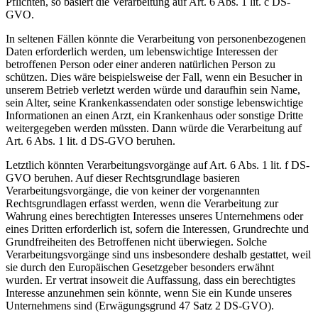
Pflichten, so basiert die Verarbeitung auf Art. 6 Abs. 1 lit. c DS-
GVO.
In seltenen Fällen könnte die Verarbeitung von personenbezogenen
Daten erforderlich werden, um lebenswichtige Interessen der
betroffenen Person oder einer anderen natürlichen Person zu
schützen. Dies wäre beispielsweise der Fall, wenn ein Besucher in
unserem Betrieb verletzt werden würde und daraufhin sein Name,
sein Alter, seine Krankenkassendaten oder sonstige lebenswichtige
Informationen an einen Arzt, ein Krankenhaus oder sonstige Dritte
weitergegeben werden müssten. Dann würde die Verarbeitung auf
Art. 6 Abs. 1 lit. d DS-GVO beruhen.
Letztlich könnten Verarbeitungsvorgänge auf Art. 6 Abs. 1 lit. f DS-
GVO beruhen. Auf dieser Rechtsgrundlage basieren
Verarbeitungsvorgänge, die von keiner der vorgenannten
Rechtsgrundlagen erfasst werden, wenn die Verarbeitung zur
Wahrung eines berechtigten Interesses unseres Unternehmens oder
eines Dritten erforderlich ist, sofern die Interessen, Grundrechte und
Grundfreiheiten des Betroffenen nicht überwiegen. Solche
Verarbeitungsvorgänge sind uns insbesondere deshalb gestattet, weil
sie durch den Europäischen Gesetzgeber besonders erwähnt
wurden. Er vertrat insoweit die Auffassung, dass ein berechtigtes
Interesse anzunehmen sein könnte, wenn Sie ein Kunde unseres
Unternehmens sind (Erwägungsgrund 47 Satz 2 DS-GVO).