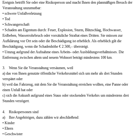
Ereignis betrifft Sie oder eine Risikoperson und macht Ihnen den planmäßigen Besuch der
Veranstaltung unzumutbar:
• schwere Unfallverletzung
• Tod
• Schwangerschaft
• Schaden am Eigentum durch: Feuer, Explosion, Sturm, Blitzschlag, Hochwasser,
Erdbeben, Wasserrohrbruch oder vorsätzliche Straftat eines Dritten. Sie müssen zur
Aufklärung vor Ort sein oder die Beschädigung ist erheblich. Als erheblich gilt die
Beschädigung, wenn die Schadenhöhe € 2.500,– übersteigt.
• Umzug aufgrund der Aufnahme eines Arbeits- oder Ausbildungsverhältnisses. Die
Entfernung zwischen altem und neuem Wohnort beträgt mindestens 100 km.
3. Wenn Sie die Veranstaltung versäumen, weil
a) das von Ihnen genutzte öffentliche Verkehrsmittel sich um mehr als drei Stunden
verspätet oder
b) weil das Fahrzeug, mit dem Sie die Veranstaltung erreichen wollten, eine Panne oder
einen Unfall hat oder
c) sich die Ankunft aufgrund eines Staus oder stockenden Verkehrs um mindestens drei
Stunden verzögert.
4. Risikopersonen sind
a) Ihre Angehörigen, dazu zählen wir abschließend:
• Kinder
• Eltern
• Geschwister