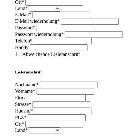
Ort*
Land*
E-Mail*
E-Mail wiederholung*
Passwort*
Passwort wiederholung*
Telefon*
Handy
Abweichende Lieferanschrift
Lieferanschrift
Nachname*
Vorname*
Firma
Strasse*
Hausnr.*
PLZ*
Ort*
Land*