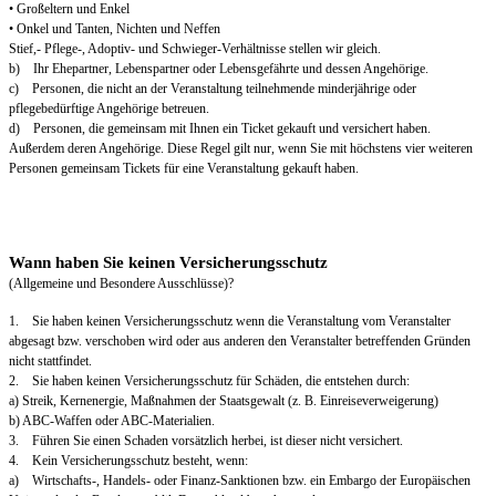
• Großeltern und Enkel
• Onkel und Tanten, Nichten und Neffen
Stief,- Pflege-, Adoptiv- und Schwieger-Verhältnisse stellen wir gleich.
b) Ihr Ehepartner, Lebenspartner oder Lebensgefährte und dessen Angehörige.
c) Personen, die nicht an der Veranstaltung teilnehmende minderjährige oder
pflegebedürftige Angehörige betreuen.
d) Personen, die gemeinsam mit Ihnen ein Ticket gekauft und versichert haben.
Außerdem deren Angehörige. Diese Regel gilt nur, wenn Sie mit höchstens vier weiteren
Personen gemeinsam Tickets für eine Veranstaltung gekauft haben.
Wann haben Sie keinen Versicherungsschutz
(Allgemeine und Besondere Ausschlüsse)?
1. Sie haben keinen Versicherungsschutz wenn die Veranstaltung vom Veranstalter
abgesagt bzw. verschoben wird oder aus anderen den Veranstalter betreffenden Gründen
nicht stattfindet.
2. Sie haben keinen Versicherungsschutz für Schäden, die entstehen durch:
a) Streik, Kernenergie, Maßnahmen der Staatsgewalt (z. B. Einreiseverweigerung)
b) ABC-Waffen oder ABC-Materialien.
3. Führen Sie einen Schaden vorsätzlich herbei, ist dieser nicht versichert.
4. Kein Versicherungsschutz besteht, wenn:
a) Wirtschafts-, Handels- oder Finanz-Sanktionen bzw. ein Embargo der Europäischen