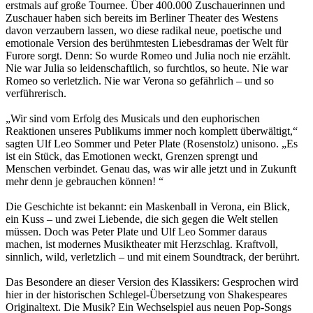
erstmals auf große Tournee. Über 400.000 Zuschauerinnen und
Zuschauer haben sich bereits im Berliner Theater des Westens
davon verzaubern lassen, wo diese radikal neue, poetische und
emotionale Version des berühmtesten Liebesdramas der Welt für
Furore sorgt. Denn: So wurde Romeo und Julia noch nie erzählt.
Nie war Julia so leidenschaftlich, so furchtlos, so heute. Nie war
Romeo so verletzlich. Nie war Verona so gefährlich – und so
verführerisch.
„Wir sind vom Erfolg des Musicals und den euphorischen
Reaktionen unseres Publikums immer noch komplett überwältigt,“
sagten Ulf Leo Sommer und Peter Plate (Rosenstolz) unisono. „Es
ist ein Stück, das Emotionen weckt, Grenzen sprengt und
Menschen verbindet. Genau das, was wir alle jetzt und in Zukunft
mehr denn je gebrauchen können! “
Die Geschichte ist bekannt: ein Maskenball in Verona, ein Blick,
ein Kuss – und zwei Liebende, die sich gegen die Welt stellen
müssen. Doch was Peter Plate und Ulf Leo Sommer daraus
machen, ist modernes Musiktheater mit Herzschlag. Kraftvoll,
sinnlich, wild, verletzlich – und mit einem Soundtrack, der berührt.
Das Besondere an dieser Version des Klassikers: Gesprochen wird
hier in der historischen Schlegel-Übersetzung von Shakespeares
Originaltext. Die Musik? Ein Wechselspiel aus neuen Pop-Songs