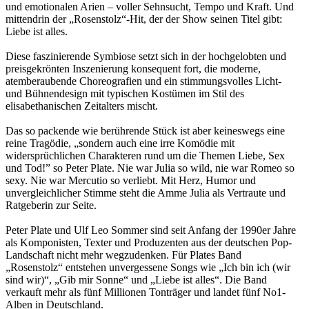
und emotionalen Arien – voller Sehnsucht, Tempo und Kraft. Und
mittendrin der „Rosenstolz“-Hit, der der Show seinen Titel gibt:
Liebe ist alles.
Diese faszinierende Symbiose setzt sich in der hochgelobten und
preisgekrönten Inszenierung konsequent fort, die moderne,
atemberaubende Choreografien und ein stimmungsvolles Licht-
und Bühnendesign mit typischen Kostümen im Stil des
elisabethanischen Zeitalters mischt.
Das so packende wie berührende Stück ist aber keineswegs eine
reine Tragödie, „sondern auch eine irre Komödie mit
widersprüchlichen Charakteren rund um die Themen Liebe, Sex
und Tod!” so Peter Plate. Nie war Julia so wild, nie war Romeo so
sexy. Nie war Mercutio so verliebt. Mit Herz, Humor und
unvergleichlicher Stimme steht die Amme Julia als Vertraute und
Ratgeberin zur Seite.
Peter Plate und Ulf Leo Sommer sind seit Anfang der 1990er Jahre
als Komponisten, Texter und Produzenten aus der deutschen Pop-
Landschaft nicht mehr wegzudenken. Für Plates Band
„Rosenstolz“ entstehen unvergessene Songs wie „Ich bin ich (wir
sind wir)“, „Gib mir Sonne“ und „Liebe ist alles“. Die Band
verkauft mehr als fünf Millionen Tonträger und landet fünf No1-
Alben in Deutschland.