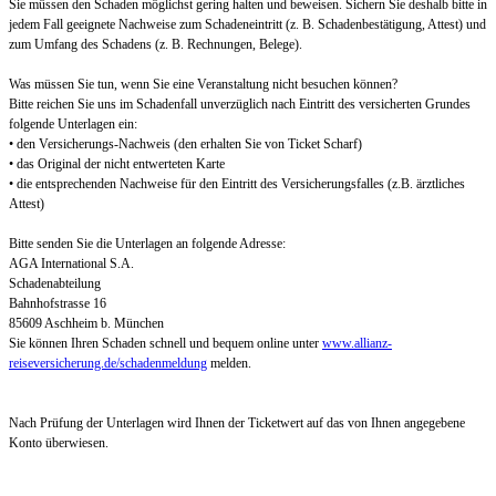
Sie müssen den Schaden möglichst gering halten und beweisen. Sichern Sie deshalb bitte in
jedem Fall geeignete Nachweise zum Schadeneintritt (z. B. Schadenbestätigung, Attest) und
zum Umfang des Schadens (z. B. Rechnungen, Belege).
Was müssen Sie tun, wenn Sie eine Veranstaltung nicht besuchen können?
Bitte reichen Sie uns im Schadenfall unverzüglich nach Eintritt des versicherten Grundes
folgende Unterlagen ein:
• den Versicherungs-Nachweis (den erhalten Sie von Ticket Scharf)
• das Original der nicht entwerteten Karte
• die entsprechenden Nachweise für den Eintritt des Versicherungsfalles (z.B. ärztliches
Attest)
Bitte senden Sie die Unterlagen an folgende Adresse:
AGA International S.A.
Schadenabteilung
Bahnhofstrasse 16
85609 Aschheim b. München
Sie können Ihren Schaden schnell und bequem online unter
www.allianz-
reiseversicherung.de/schadenmeldung
melden.
Nach Prüfung der Unterlagen wird Ihnen der Ticketwert auf das von Ihnen angegebene
Konto überwiesen.