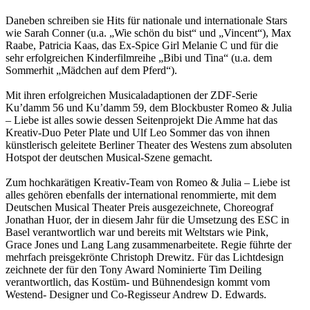
Daneben schreiben sie Hits für nationale und internationale Stars
wie Sarah Conner (u.a. „Wie schön du bist“ und „Vincent“), Max
Raabe, Patricia Kaas, das Ex-Spice Girl Melanie C und für die
sehr erfolgreichen Kinderfilmreihe „Bibi und Tina“ (u.a. dem
Sommerhit „Mädchen auf dem Pferd“).
Mit ihren erfolgreichen Musicaladaptionen der ZDF-Serie
Ku’damm 56 und Ku’damm 59, dem Blockbuster Romeo & Julia
– Liebe ist alles sowie dessen Seitenprojekt Die Amme hat das
Kreativ-Duo Peter Plate und Ulf Leo Sommer das von ihnen
künstlerisch geleitete Berliner Theater des Westens zum absoluten
Hotspot der deutschen Musical-Szene gemacht.
Zum hochkarätigen Kreativ-Team von Romeo & Julia – Liebe ist
alles gehören ebenfalls der international renommierte, mit dem
Deutschen Musical Theater Preis ausgezeichnete, Choreograf
Jonathan Huor, der in diesem Jahr für die Umsetzung des ESC in
Basel verantwortlich war und bereits mit Weltstars wie Pink,
Grace Jones und Lang Lang zusammenarbeitete. Regie führte der
mehrfach preisgekrönte Christoph Drewitz. Für das Lichtdesign
zeichnete der für den Tony Award Nominierte Tim Deiling
verantwortlich, das Kostüm- und Bühnendesign kommt vom
Westend- Designer und Co-Regisseur Andrew D. Edwards.