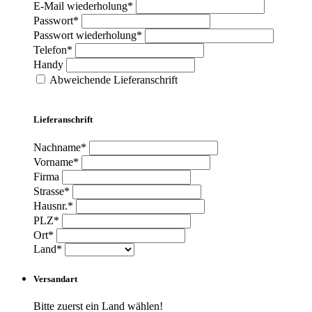
E-Mail wiederholung*
Passwort*
Passwort wiederholung*
Telefon*
Handy
Abweichende Lieferanschrift
Lieferanschrift
Nachname*
Vorname*
Firma
Strasse*
Hausnr.*
PLZ*
Ort*
Land*
Versandart
Bitte zuerst ein Land wählen!