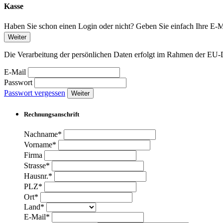
Kasse
Haben Sie schon einen Login oder nicht? Geben Sie einfach Ihre E-Ma
Weiter
Die Verarbeitung der persönlichen Daten erfolgt im Rahmen der 
E-Mail
Passwort
Passwort vergessen
Weiter
Rechnungsanschrift
Nachname*
Vorname*
Firma
Strasse*
Hausnr.*
PLZ*
Ort*
Land*
E-Mail*