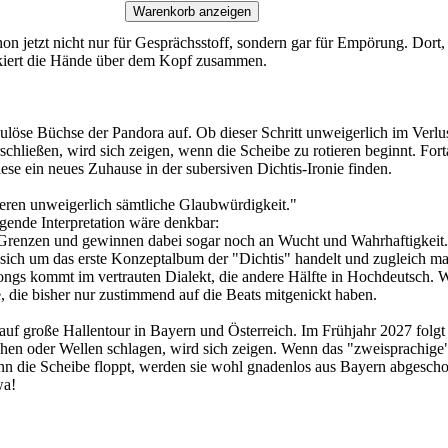
Warenkorb anzeigen
on jetzt nicht nur für Gesprächsstoff, sondern gar für Empörung. Dort,
ockiert die Hände über dem Kopf zusammen.
löse Büchse der Pandora auf. Ob dieser Schritt unweigerlich im Verlust
hließen, wird sich zeigen, wenn die Scheibe zu rotieren beginnt. Fort
ese ein neues Zuhause in der subersiven Dichtis-Ironie finden.
ieren unweigerlich sämtliche Glaubwürdigkeit."
lgende Interpretation wäre denkbar:
e Grenzen und gewinnen dabei sogar noch an Wucht und Wahrhaftigkeit
 sich um das erste Konzeptalbum der "Dichtis" handelt und zugleich ma
ngs kommt im vertrauten Dialekt, die andere Hälfte in Hochdeutsch. Was
e, die bisher nur zustimmend auf die Beats mitgenickt haben.
auf große Hallentour in Bayern und Österreich. Im Frühjahr 2027 folgt 
en oder Wellen schlagen, wird sich zeigen. Wenn das "zweisprachige" 
n die Scheibe floppt, werden sie wohl gnadenlos aus Bayern abgeschobe
wa!