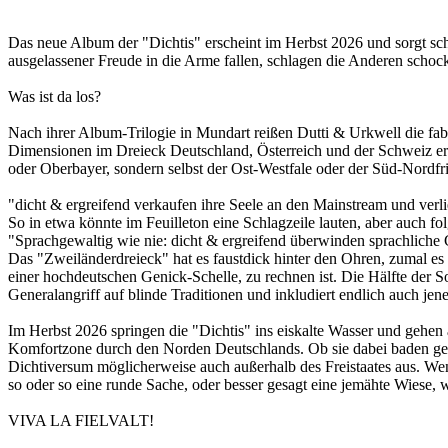
Das neue Album der "Dichtis" erscheint im Herbst 2026 und sorgt sch
ausgelassener Freude in die Arme fallen, schlagen die Anderen sch
Was ist da los?
Nach ihrer Album-Trilogie in Mundart reißen Dutti & Urkwell die fabu
Dimensionen im Dreieck Deutschland, Österreich und der Schweiz ersc
oder Oberbayer, sondern selbst der Ost-Westfale oder der Süd-Nordfri
"dicht & ergreifend verkaufen ihre Seele an den Mainstream und verl
So in etwa könnte im Feuilleton eine Schlagzeile lauten, aber auch fo
"Sprachgewaltig wie nie: dicht & ergreifend überwinden sprachlich
Das "Zweiländerdreieck" hat es faustdick hinter den Ohren, zumal es
einer hochdeutschen Genick-Schelle, zu rechnen ist. Die Hälfte der So
Generalangriff auf blinde Traditionen und inkludiert endlich auch jen
Im Herbst 2026 springen die "Dichtis" ins eiskalte Wasser und gehen 
Komfortzone durch den Norden Deutschlands. Ob sie dabei baden geh
Dichtiversum möglicherweise auch außerhalb des Freistaates aus. Wen
so oder so eine runde Sache, oder besser gesagt eine jemähte Wiese, 
VIVA LA FIELVALT!