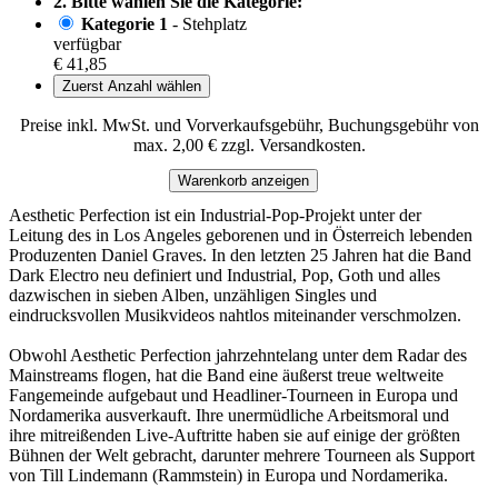
2. Bitte wählen Sie die Kategorie:
Kategorie 1
- Stehplatz
verfügbar
€ 41,85
Zuerst Anzahl wählen
Preise inkl. MwSt. und Vorverkaufsgebühr, Buchungsgebühr von
max. 2,00 € zzgl. Versandkosten.
Warenkorb anzeigen
Aesthetic Perfection ist ein Industrial-Pop-Projekt unter der
Leitung des in Los Angeles geborenen und in Österreich lebenden
Produzenten Daniel Graves. In den letzten 25 Jahren hat die Band
Dark Electro neu definiert und Industrial, Pop, Goth und alles
dazwischen in sieben Alben, unzähligen Singles und
eindrucksvollen Musikvideos nahtlos miteinander verschmolzen.
Obwohl Aesthetic Perfection jahrzehntelang unter dem Radar des
Mainstreams flogen, hat die Band eine äußerst treue weltweite
Fangemeinde aufgebaut und Headliner-Tourneen in Europa und
Nordamerika ausverkauft. Ihre unermüdliche Arbeitsmoral und
ihre mitreißenden Live-Auftritte haben sie auf einige der größten
Bühnen der Welt gebracht, darunter mehrere Tourneen als Support
von Till Lindemann (Rammstein) in Europa und Nordamerika.