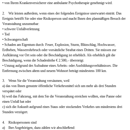
• von Ihrem Krankenversicherer eine ambulante Psychotherapie genehmigt wird.
2. Wir leisten außerdem, wenn eines der folgenden Ereignisse unerwartet eintritt. Das
Ereignis betrifft Sie oder eine Risikoperson und macht Ihnen den planmäßigen Besuch der
Veranstaltung unzumutbar:
• schwere Unfallverletzung
• Tod
• Schwangerschaft
• Schaden am Eigentum durch: Feuer, Explosion, Sturm, Blitzschlag, Hochwasser,
Erdbeben, Wasserrohrbruch oder vorsätzliche Straftat eines Dritten. Sie müssen zur
Aufklärung vor Ort sein oder die Beschädigung ist erheblich. Als erheblich gilt die
Beschädigung, wenn die Schadenhöhe € 2.500,– übersteigt.
• Umzug aufgrund der Aufnahme eines Arbeits- oder Ausbildungsverhältnisses. Die
Entfernung zwischen altem und neuem Wohnort beträgt mindestens 100 km.
3. Wenn Sie die Veranstaltung versäumen, weil
a) das von Ihnen genutzte öffentliche Verkehrsmittel sich um mehr als drei Stunden
verspätet oder
b) weil das Fahrzeug, mit dem Sie die Veranstaltung erreichen wollten, eine Panne oder
einen Unfall hat oder
c) sich die Ankunft aufgrund eines Staus oder stockenden Verkehrs um mindestens drei
Stunden verzögert.
4. Risikopersonen sind
a) Ihre Angehörigen, dazu zählen wir abschließend: