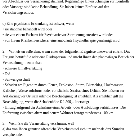
vor Abschluss der Versicherung stattfand. Regelmäßige Untersuchungen zur Kontrolle
oder Vorsorge sind keine Behandlung. Sie haben keinen Einfluss auf den
Versicherungsschutz.
d) Eine psychische Erkrankung ist schwer, wenn
• sie stationär behandelt wird oder
• sie von einem Facharzt für Psychiatrie vor Stornierung attestiert wird oder
• von Ihrem Krankenversicherer eine ambulante Psychotherapie genehmigt wird.
2. Wir leisten außerdem, wenn eines der folgenden Ereignisse unerwartet eintritt. Das
Ereignis betrifft Sie oder eine Risikoperson und macht Ihnen den planmäßigen Besuch der
Veranstaltung unzumutbar:
• schwere Unfallverletzung
• Tod
• Schwangerschaft
• Schaden am Eigentum durch: Feuer, Explosion, Sturm, Blitzschlag, Hochwasser,
Erdbeben, Wasserrohrbruch oder vorsätzliche Straftat eines Dritten. Sie müssen zur
Aufklärung vor Ort sein oder die Beschädigung ist erheblich. Als erheblich gilt die
Beschädigung, wenn die Schadenhöhe € 2.500,– übersteigt.
• Umzug aufgrund der Aufnahme eines Arbeits- oder Ausbildungsverhältnisses. Die
Entfernung zwischen altem und neuem Wohnort beträgt mindestens 100 km.
3. Wenn Sie die Veranstaltung versäumen, weil
a) das von Ihnen genutzte öffentliche Verkehrsmittel sich um mehr als drei Stunden
verspätet oder