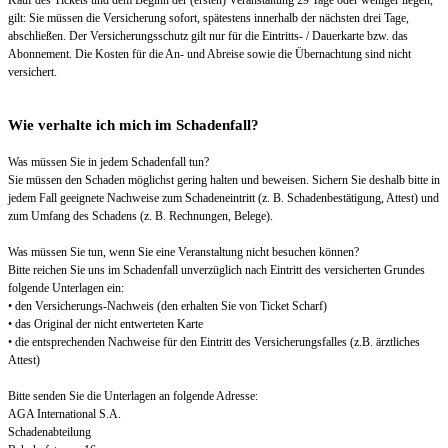
Kauf des Tickets und dem Beginn der (ersten) Veranstaltung 29 Tage oder weniger liegen,
gilt: Sie müssen die Versicherung sofort, spätestens innerhalb der nächsten drei Tage,
abschließen. Der Versicherungsschutz gilt nur für die Eintritts- / Dauerkarte bzw. das
Abonnement. Die Kosten für die An- und Abreise sowie die Übernachtung sind nicht
versichert.
Wie verhalte ich mich im Schadenfall?
Was müssen Sie in jedem Schadenfall tun?
Sie müssen den Schaden möglichst gering halten und beweisen. Sichern Sie deshalb bitte in
jedem Fall geeignete Nachweise zum Schadeneintritt (z. B. Schadenbestätigung, Attest) und
zum Umfang des Schadens (z. B. Rechnungen, Belege).
Was müssen Sie tun, wenn Sie eine Veranstaltung nicht besuchen können?
Bitte reichen Sie uns im Schadenfall unverzüglich nach Eintritt des versicherten Grundes
folgende Unterlagen ein:
• den Versicherungs-Nachweis (den erhalten Sie von Ticket Scharf)
• das Original der nicht entwerteten Karte
• die entsprechenden Nachweise für den Eintritt des Versicherungsfalles (z.B. ärztliches
Attest)
Bitte senden Sie die Unterlagen an folgende Adresse:
AGA International S.A.
Schadenabteilung