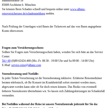
Bahnhofstrasse 16
85609 Aschheim b. München
Sie können Ihren Schaden schnell und bequem online unter
www.allianz-
reiseversicherung.de/schadenmeldung
melden.
Nach Prüfung der Unterlagen wird Ihnen der Ticketwert auf das von Ihnen angegebene
Konto überwiesen.
Fragen zum Versicherungsschutz:
Sollten Sie Fragen zum Versicherungsschutz haben, wenden Sie sich bitte an das Service
Center:
Tel:+49
(0)89.62424-460 (Mo.-Fr. 08:30 - 19:00 Uhr und Sa 09:00 - 14:00 Uhr)
E-Mail:
service-reise@allianz.com
Stornoberatung und Notfälle:
In jeder Ticket-Versicherung ist die Stornoberatung inklusive. Erfahrene Reisemediziner
beraten telefonisch, ob Ihr Konzert im Krankheitsfall sofort storniert werden muss,
abgewartet werden kann oder ob Sie doch reisen können. Das Risiko von eventuell
höheren Stornokosten übernehmen wir. So lassen sich Zahlungskürzungen im Schadenfall
vermeiden.
Bei Notfällen während der Reise ist unsere Notrufzentrale jederzeit für Sie da: