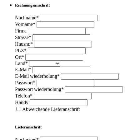
Rechnungsanschrift
Nachname*
Vorname*
Firma
Strasse*
Hausnr.*
PLZ*
Ort*
Land*
E-Mail*
E-Mail wiederholung*
Passwort*
Passwort wiederholung*
Telefon*
Handy
Abweichende Lieferanschrift
Lieferanschrift
Nachname*