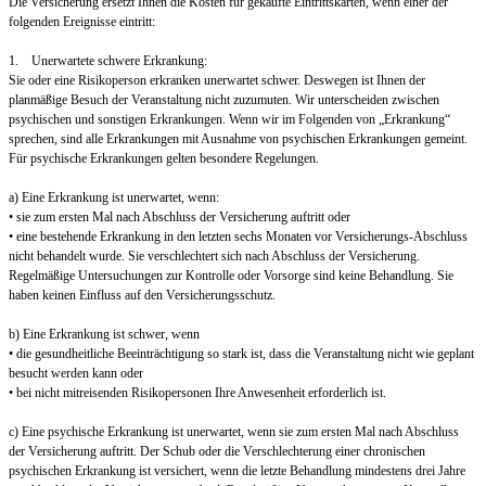
Die Versicherung ersetzt Ihnen die Kosten für gekaufte Eintrittskarten, wenn einer der
folgenden Ereignisse eintritt:
1. Unerwartete schwere Erkrankung:
Sie oder eine Risikoperson erkranken unerwartet schwer. Deswegen ist Ihnen der
planmäßige Besuch der Veranstaltung nicht zuzumuten. Wir unterscheiden zwischen
psychischen und sonstigen Erkrankungen. Wenn wir im Folgenden von „Erkrankung“
sprechen, sind alle Erkrankungen mit Ausnahme von psychischen Erkrankungen gemeint.
Für psychische Erkrankungen gelten besondere Regelungen.
a) Eine Erkrankung ist unerwartet, wenn:
• sie zum ersten Mal nach Abschluss der Versicherung auftritt oder
• eine bestehende Erkrankung in den letzten sechs Monaten vor Versicherungs-Abschluss
nicht behandelt wurde. Sie verschlechtert sich nach Abschluss der Versicherung.
Regelmäßige Untersuchungen zur Kontrolle oder Vorsorge sind keine Behandlung. Sie
haben keinen Einfluss auf den Versicherungsschutz.
b) Eine Erkrankung ist schwer, wenn
• die gesundheitliche Beeinträchtigung so stark ist, dass die Veranstaltung nicht wie geplant
besucht werden kann oder
• bei nicht mitreisenden Risikopersonen Ihre Anwesenheit erforderlich ist.
c) Eine psychische Erkrankung ist unerwartet, wenn sie zum ersten Mal nach Abschluss
der Versicherung auftritt. Der Schub oder die Verschlechterung einer chronischen
psychischen Erkrankung ist versichert, wenn die letzte Behandlung mindestens drei Jahre