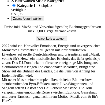
2. Bitte wählen Sie die Kategorie:
Kategorie 1
- Stehplatz
verfügbar
€ 51,95
Zuerst Anzahl wählen
Preise inkl. MwSt. und Vorverkaufsgebühr, Buchungsgebühr von
max. 2,00 € zzgl. Versandkosten.
Warenkorb anzeigen
2027 wird ein Jahr voller Emotionen, Energie und unvergesslicher
Momente: Gestört aber GeiL gehen mit ihrer brandneuen
Liveshow auf große Deutschlandtour und präsentieren mit „Musik
vom & für's Herz" ein musikalisches Erlebnis, das tiefer geht als je
zuvor. Das DJ-Duo, bekannt für seine einzigartige Mischung aus
elektronischen Klängen und emotionalen Melodien, bringt eine
Show auf die Bühnen des Landes, die die Fans von Anfang bis
Ende mitreißen wird.
Mit neuer Musik, einer komplett überarbeiteten Bühnenshow,
atemberaubenden Pyro-Effekten sowie Live-Sängerinnen und
Sängern setzen Gestört aber GeiL erneut Maßstäbe. Die Tour
verspricht eine emotionale Reise zwischen Euphorie, Gänsehaut
und purer Tanzlust - ganz nach ihrem Motto: „Musik vom & für's
Herz".