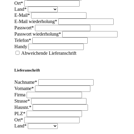
Ort*
Land*
E-Mail*
E-Mail wiederholung*
Passwort*
Passwort wiederholung*
Telefon*
Handy
Abweichende Lieferanschrift
Lieferanschrift
Nachname*
Vorname*
Firma
Strasse*
Hausnr.*
PLZ*
Ort*
Land*