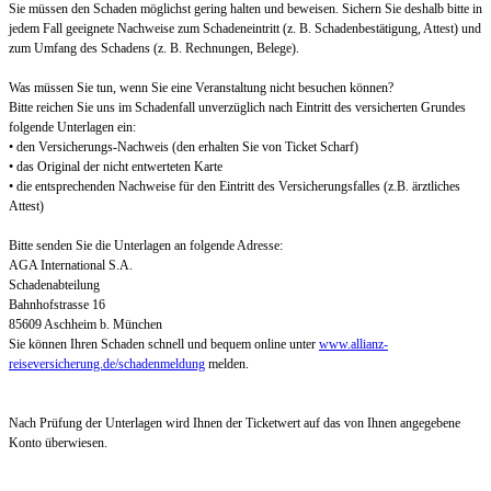
Sie müssen den Schaden möglichst gering halten und beweisen. Sichern Sie deshalb bitte in
jedem Fall geeignete Nachweise zum Schadeneintritt (z. B. Schadenbestätigung, Attest) und
zum Umfang des Schadens (z. B. Rechnungen, Belege).
Was müssen Sie tun, wenn Sie eine Veranstaltung nicht besuchen können?
Bitte reichen Sie uns im Schadenfall unverzüglich nach Eintritt des versicherten Grundes
folgende Unterlagen ein:
• den Versicherungs-Nachweis (den erhalten Sie von Ticket Scharf)
• das Original der nicht entwerteten Karte
• die entsprechenden Nachweise für den Eintritt des Versicherungsfalles (z.B. ärztliches
Attest)
Bitte senden Sie die Unterlagen an folgende Adresse:
AGA International S.A.
Schadenabteilung
Bahnhofstrasse 16
85609 Aschheim b. München
Sie können Ihren Schaden schnell und bequem online unter
www.allianz-
reiseversicherung.de/schadenmeldung
melden.
Nach Prüfung der Unterlagen wird Ihnen der Ticketwert auf das von Ihnen angegebene
Konto überwiesen.