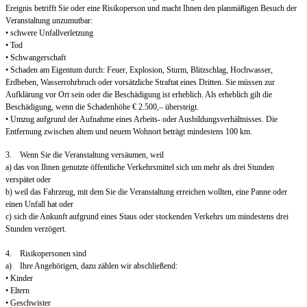
Ereignis betrifft Sie oder eine Risikoperson und macht Ihnen den planmäßigen Besuch der
Veranstaltung unzumutbar:
• schwere Unfallverletzung
• Tod
• Schwangerschaft
• Schaden am Eigentum durch: Feuer, Explosion, Sturm, Blitzschlag, Hochwasser,
Erdbeben, Wasserrohrbruch oder vorsätzliche Straftat eines Dritten. Sie müssen zur
Aufklärung vor Ort sein oder die Beschädigung ist erheblich. Als erheblich gilt die
Beschädigung, wenn die Schadenhöhe € 2.500,– übersteigt.
• Umzug aufgrund der Aufnahme eines Arbeits- oder Ausbildungsverhältnisses. Die
Entfernung zwischen altem und neuem Wohnort beträgt mindestens 100 km.
3. Wenn Sie die Veranstaltung versäumen, weil
a) das von Ihnen genutzte öffentliche Verkehrsmittel sich um mehr als drei Stunden
verspätet oder
b) weil das Fahrzeug, mit dem Sie die Veranstaltung erreichen wollten, eine Panne oder
einen Unfall hat oder
c) sich die Ankunft aufgrund eines Staus oder stockenden Verkehrs um mindestens drei
Stunden verzögert.
4. Risikopersonen sind
a) Ihre Angehörigen, dazu zählen wir abschließend:
• Kinder
• Eltern
• Geschwister