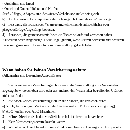
• Großeltern und Enkel
• Onkel und Tanten, Nichten und Neffen
Stief,- Pflege-, Adoptiv- und Schwieger-Verhältnisse stellen wir gleich.
b) Ihr Ehepartner, Lebenspartner oder Lebensgefährte und dessen Angehörige.
c) Personen, die nicht an der Veranstaltung teilnehmende minderjährige oder
pflegebedürftige Angehörige betreuen.
d) Personen, die gemeinsam mit Ihnen ein Ticket gekauft und versichert haben.
Außerdem deren Angehörige. Diese Regel gilt nur, wenn Sie mit höchstens vier weiteren
Personen gemeinsam Tickets für eine Veranstaltung gekauft haben.
Wann haben Sie keinen Versicherungsschutz
(Allgemeine und Besondere Ausschlüsse)?
1. Sie haben keinen Versicherungsschutz wenn die Veranstaltung vom Veranstalter
abgesagt bzw. verschoben wird oder aus anderen den Veranstalter betreffenden Gründen
nicht stattfindet.
2. Sie haben keinen Versicherungsschutz für Schäden, die entstehen durch:
a) Streik, Kernenergie, Maßnahmen der Staatsgewalt (z. B. Einreiseverweigerung)
b) ABC-Waffen oder ABC-Materialien.
3. Führen Sie einen Schaden vorsätzlich herbei, ist dieser nicht versichert.
4. Kein Versicherungsschutz besteht, wenn:
a) Wirtschafts-, Handels- oder Finanz-Sanktionen bzw. ein Embargo der Europäischen