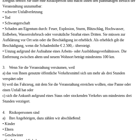
Ereignis betrifft Sie oder eine Risikoperson und macht Ihnen den planmäßigen Besuch der
Veranstaltung unzumutbar:
• schwere Unfallverletzung
• Tod
• Schwangerschaft
• Schaden am Eigentum durch: Feuer, Explosion, Sturm, Blitzschlag, Hochwasser,
Erdbeben, Wasserrohrbruch oder vorsätzliche Straftat eines Dritten. Sie müssen zur
Aufklärung vor Ort sein oder die Beschädigung ist erheblich. Als erheblich gilt die
Beschädigung, wenn die Schadenhöhe € 2.500,– übersteigt.
• Umzug aufgrund der Aufnahme eines Arbeits- oder Ausbildungsverhältnisses. Die
Entfernung zwischen altem und neuem Wohnort beträgt mindestens 100 km.
3. Wenn Sie die Veranstaltung versäumen, weil
a) das von Ihnen genutzte öffentliche Verkehrsmittel sich um mehr als drei Stunden
verspätet oder
b) weil das Fahrzeug, mit dem Sie die Veranstaltung erreichen wollten, eine Panne oder
einen Unfall hat oder
c) sich die Ankunft aufgrund eines Staus oder stockenden Verkehrs um mindestens drei
Stunden verzögert.
4. Risikopersonen sind
a) Ihre Angehörigen, dazu zählen wir abschließend:
• Kinder
• Eltern
• Geschwister