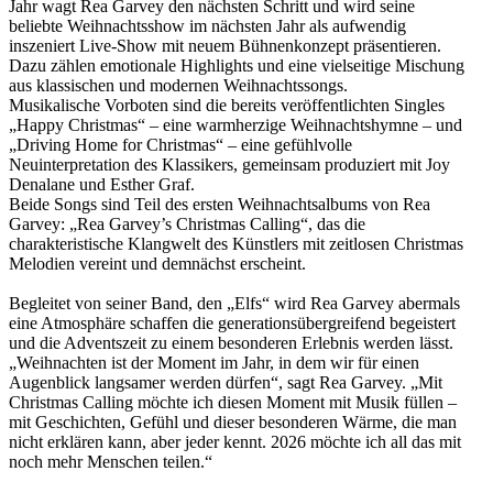
Jahr wagt Rea Garvey den nächsten Schritt und wird seine
beliebte Weihnachtsshow im nächsten Jahr als aufwendig
inszeniert Live-Show mit neuem Bühnenkonzept präsentieren.
Dazu zählen emotionale Highlights und eine vielseitige Mischung
aus klassischen und modernen Weihnachtssongs.
Musikalische Vorboten sind die bereits veröffentlichten Singles
„Happy Christmas“ – eine warmherzige Weihnachtshymne – und
„Driving Home for Christmas“ – eine gefühlvolle
Neuinterpretation des Klassikers, gemeinsam produziert mit Joy
Denalane und Esther Graf.
Beide Songs sind Teil des ersten Weihnachtsalbums von Rea
Garvey: „Rea Garvey’s Christmas Calling“, das die
charakteristische Klangwelt des Künstlers mit zeitlosen Christmas
Melodien vereint und demnächst erscheint.
Begleitet von seiner Band, den „Elfs“ wird Rea Garvey abermals
eine Atmosphäre schaffen die generationsübergreifend begeistert
und die Adventszeit zu einem besonderen Erlebnis werden lässt.
„Weihnachten ist der Moment im Jahr, in dem wir für einen
Augenblick langsamer werden dürfen“, sagt Rea Garvey. „Mit
Christmas Calling möchte ich diesen Moment mit Musik füllen –
mit Geschichten, Gefühl und dieser besonderen Wärme, die man
nicht erklären kann, aber jeder kennt. 2026 möchte ich all das mit
noch mehr Menschen teilen.“