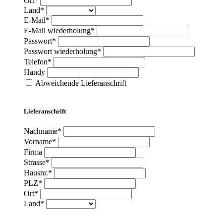
Ort*
Land*
E-Mail*
E-Mail wiederholung*
Passwort*
Passwort wiederholung*
Telefon*
Handy
Abweichende Lieferanschrift
Lieferanschrift
Nachname*
Vorname*
Firma
Strasse*
Hausnr.*
PLZ*
Ort*
Land*