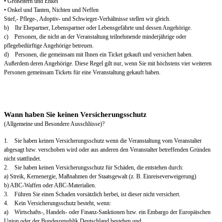
• Großeltern und Enkel
• Onkel und Tanten, Nichten und Neffen
Stief,- Pflege-, Adoptiv- und Schwieger-Verhältnisse stellen wir gleich.
b) Ihr Ehepartner, Lebenspartner oder Lebensgefährte und dessen Angehörige.
c) Personen, die nicht an der Veranstaltung teilnehmende minderjährige oder
pflegebedürftige Angehörige betreuen.
d) Personen, die gemeinsam mit Ihnen ein Ticket gekauft und versichert haben.
Außerdem deren Angehörige. Diese Regel gilt nur, wenn Sie mit höchstens vier weiteren
Personen gemeinsam Tickets für eine Veranstaltung gekauft haben.
Wann haben Sie keinen Versicherungsschutz
(Allgemeine und Besondere Ausschlüsse)?
1. Sie haben keinen Versicherungsschutz wenn die Veranstaltung vom Veranstalter
abgesagt bzw. verschoben wird oder aus anderen den Veranstalter betreffenden Gründen
nicht stattfindet.
2. Sie haben keinen Versicherungsschutz für Schäden, die entstehen durch:
a) Streik, Kernenergie, Maßnahmen der Staatsgewalt (z. B. Einreiseverweigerung)
b) ABC-Waffen oder ABC-Materialien.
3. Führen Sie einen Schaden vorsätzlich herbei, ist dieser nicht versichert.
4. Kein Versicherungsschutz besteht, wenn:
a) Wirtschafts-, Handels- oder Finanz-Sanktionen bzw. ein Embargo der Europäischen
Union oder der Bundesrepublik Deutschland bestehen und