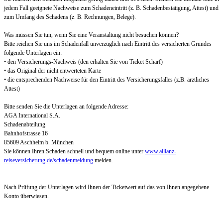
jedem Fall geeignete Nachweise zum Schadeneintritt (z. B. Schadenbestätigung, Attest) und
zum Umfang des Schadens (z. B. Rechnungen, Belege).
Was müssen Sie tun, wenn Sie eine Veranstaltung nicht besuchen können?
Bitte reichen Sie uns im Schadenfall unverzüglich nach Eintritt des versicherten Grundes
folgende Unterlagen ein:
• den Versicherungs-Nachweis (den erhalten Sie von Ticket Scharf)
• das Original der nicht entwerteten Karte
• die entsprechenden Nachweise für den Eintritt des Versicherungsfalles (z.B. ärztliches
Attest)
Bitte senden Sie die Unterlagen an folgende Adresse:
AGA International S.A.
Schadenabteilung
Bahnhofstrasse 16
85609 Aschheim b. München
Sie können Ihren Schaden schnell und bequem online unter
www.allianz-
reiseversicherung.de/schadenmeldung
melden.
Nach Prüfung der Unterlagen wird Ihnen der Ticketwert auf das von Ihnen angegebene
Konto überwiesen.