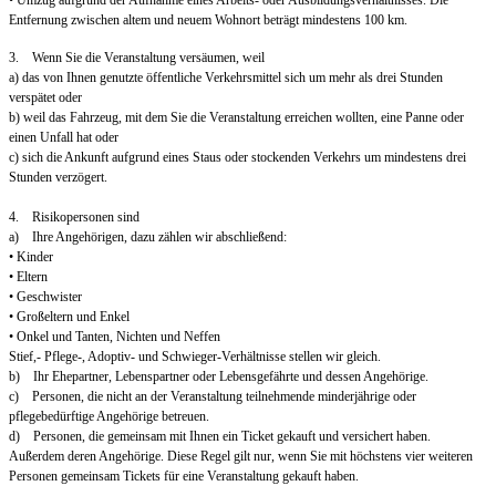
• Umzug aufgrund der Aufnahme eines Arbeits- oder Ausbildungsverhältnisses. Die
Entfernung zwischen altem und neuem Wohnort beträgt mindestens 100 km.
3. Wenn Sie die Veranstaltung versäumen, weil
a) das von Ihnen genutzte öffentliche Verkehrsmittel sich um mehr als drei Stunden
verspätet oder
b) weil das Fahrzeug, mit dem Sie die Veranstaltung erreichen wollten, eine Panne oder
einen Unfall hat oder
c) sich die Ankunft aufgrund eines Staus oder stockenden Verkehrs um mindestens drei
Stunden verzögert.
4. Risikopersonen sind
a) Ihre Angehörigen, dazu zählen wir abschließend:
• Kinder
• Eltern
• Geschwister
• Großeltern und Enkel
• Onkel und Tanten, Nichten und Neffen
Stief,- Pflege-, Adoptiv- und Schwieger-Verhältnisse stellen wir gleich.
b) Ihr Ehepartner, Lebenspartner oder Lebensgefährte und dessen Angehörige.
c) Personen, die nicht an der Veranstaltung teilnehmende minderjährige oder
pflegebedürftige Angehörige betreuen.
d) Personen, die gemeinsam mit Ihnen ein Ticket gekauft und versichert haben.
Außerdem deren Angehörige. Diese Regel gilt nur, wenn Sie mit höchstens vier weiteren
Personen gemeinsam Tickets für eine Veranstaltung gekauft haben.