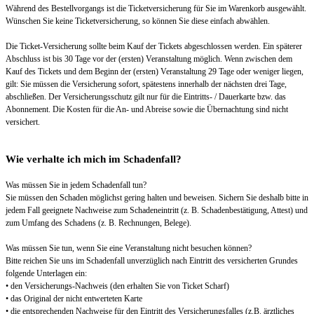
Während des Bestellvorgangs ist die Ticketversicherung für Sie im Warenkorb ausgewählt.
Wünschen Sie keine Ticketversicherung, so können Sie diese einfach abwählen.
Die Ticket-Versicherung sollte beim Kauf der Tickets abgeschlossen werden. Ein späterer
Abschluss ist bis 30 Tage vor der (ersten) Veranstaltung möglich. Wenn zwischen dem
Kauf des Tickets und dem Beginn der (ersten) Veranstaltung 29 Tage oder weniger liegen,
gilt: Sie müssen die Versicherung sofort, spätestens innerhalb der nächsten drei Tage,
abschließen. Der Versicherungsschutz gilt nur für die Eintritts- / Dauerkarte bzw. das
Abonnement. Die Kosten für die An- und Abreise sowie die Übernachtung sind nicht
versichert.
Wie verhalte ich mich im Schadenfall?
Was müssen Sie in jedem Schadenfall tun?
Sie müssen den Schaden möglichst gering halten und beweisen. Sichern Sie deshalb bitte in
jedem Fall geeignete Nachweise zum Schadeneintritt (z. B. Schadenbestätigung, Attest) und
zum Umfang des Schadens (z. B. Rechnungen, Belege).
Was müssen Sie tun, wenn Sie eine Veranstaltung nicht besuchen können?
Bitte reichen Sie uns im Schadenfall unverzüglich nach Eintritt des versicherten Grundes
folgende Unterlagen ein:
• den Versicherungs-Nachweis (den erhalten Sie von Ticket Scharf)
• das Original der nicht entwerteten Karte
• die entsprechenden Nachweise für den Eintritt des Versicherungsfalles (z.B. ärztliches