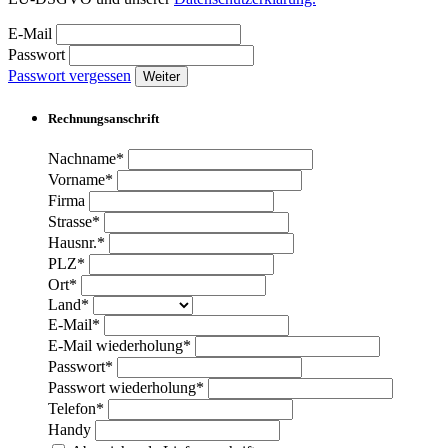
E-Mail
Passwort
Passwort vergessen
Weiter
Rechnungsanschrift
Nachname*
Vorname*
Firma
Strasse*
Hausnr.*
PLZ*
Ort*
Land*
E-Mail*
E-Mail wiederholung*
Passwort*
Passwort wiederholung*
Telefon*
Handy