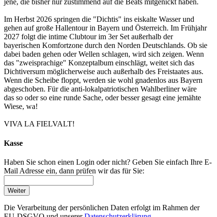
jene, die bisher nur zustimmend auf die Beats mitgenickt haben.
Im Herbst 2026 springen die "Dichtis" ins eiskalte Wasser und
gehen auf große Hallentour in Bayern und Österreich. Im Frühjahr
2027 folgt die intime Clubtour im 3er Set außerhalb der
bayerischen Komfortzone durch den Norden Deutschlands. Ob sie
dabei baden gehen oder Wellen schlagen, wird sich zeigen. Wenn
das "zweisprachige" Konzeptalbum einschlägt, weitet sich das
Dichtiversum möglicherweise auch außerhalb des Freistaates aus.
Wenn die Scheibe floppt, werden sie wohl gnadenlos aus Bayern
abgeschoben. Für die anti-lokalpatriotischen Wahlberliner wäre
das so oder so eine runde Sache, oder besser gesagt eine jemähte
Wiese, wa!
VIVA LA FIELVALT!
Kasse
Haben Sie schon einen Login oder nicht? Geben Sie einfach Ihre E-
Mail Adresse ein, dann prüfen wir das für Sie:
Weiter
Die Verarbeitung der persönlichen Daten erfolgt im Rahmen der
EU-DSGVO und unserer
Datenschutzerklärung.