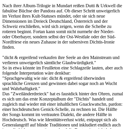
Nach ihrer Album-Trilogie in Mundart reißen Dutti & Urkwell die
fabulöse Büchse der Pandora auf. Ob dieser Schritt unweigerlich
im Verlust ihres Kult-Statuses mündet, oder sie sich neue
Dimensionen im Dreieck Deutschland, Österreich und der
Schweiz erschließen, wird sich zeigen, wenn die Scheibe zu
rotieren beginnt. Fortan kann somit nicht nurmehr der Nieder-
oder Oberbayer, sondern selbst der Ost-Westfale oder der Süd-
Nordfriese ein neues Zuhause in der subersiven Dichtis-Ironie
finden.
"dicht & ergreifend verkaufen ihre Seele an den Mainstream und
verlieren unweigerlich sämtliche Glaubwürdigkeit."
So in etwa könnte im Feuilleton eine Schlagzeile lauten, aber auch
folgende Interpretation wäre denkbar:
"Sprachgewaltig wie nie: dicht & ergreifend überwinden
sprachliche Grenzen und gewinnen dabei sogar noch an Wucht
und Wahrhaftigkeit."
Das "Zweiländerdreieck" hat es faustdick hinter den Ohren, zumal
es sich um das erste Konzeptalbum der "Dichtis" handelt und
zugleich mal wieder mit einer inhaltlichen Gnackwatschn, pardon:
einer hochdeutschen Genick-Schelle, zu rechnen ist. Die Hälfte
der Songs kommt im vertrauten Dialekt, die andere Hälfte in
Hochdeutsch. Was wie Identitätsverlust wirkt, entpuppt sich als
Generalangriff auf blinde Traditionen und inkludiert endlich auch