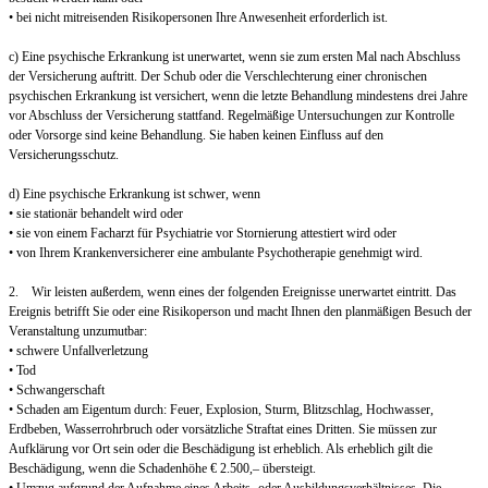
• bei nicht mitreisenden Risikopersonen Ihre Anwesenheit erforderlich ist.
c) Eine psychische Erkrankung ist unerwartet, wenn sie zum ersten Mal nach Abschluss
der Versicherung auftritt. Der Schub oder die Verschlechterung einer chronischen
psychischen Erkrankung ist versichert, wenn die letzte Behandlung mindestens drei Jahre
vor Abschluss der Versicherung stattfand. Regelmäßige Untersuchungen zur Kontrolle
oder Vorsorge sind keine Behandlung. Sie haben keinen Einfluss auf den
Versicherungsschutz.
d) Eine psychische Erkrankung ist schwer, wenn
• sie stationär behandelt wird oder
• sie von einem Facharzt für Psychiatrie vor Stornierung attestiert wird oder
• von Ihrem Krankenversicherer eine ambulante Psychotherapie genehmigt wird.
2. Wir leisten außerdem, wenn eines der folgenden Ereignisse unerwartet eintritt. Das
Ereignis betrifft Sie oder eine Risikoperson und macht Ihnen den planmäßigen Besuch der
Veranstaltung unzumutbar:
• schwere Unfallverletzung
• Tod
• Schwangerschaft
• Schaden am Eigentum durch: Feuer, Explosion, Sturm, Blitzschlag, Hochwasser,
Erdbeben, Wasserrohrbruch oder vorsätzliche Straftat eines Dritten. Sie müssen zur
Aufklärung vor Ort sein oder die Beschädigung ist erheblich. Als erheblich gilt die
Beschädigung, wenn die Schadenhöhe € 2.500,– übersteigt.