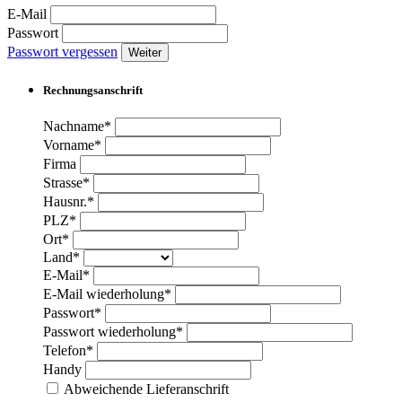
E-Mail
Passwort
Passwort vergessen
Weiter
Rechnungsanschrift
Nachname*
Vorname*
Firma
Strasse*
Hausnr.*
PLZ*
Ort*
Land*
E-Mail*
E-Mail wiederholung*
Passwort*
Passwort wiederholung*
Telefon*
Handy
Abweichende Lieferanschrift