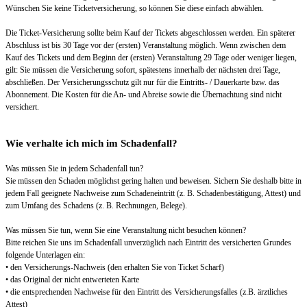
Wünschen Sie keine Ticketversicherung, so können Sie diese einfach abwählen.
Die Ticket-Versicherung sollte beim Kauf der Tickets abgeschlossen werden. Ein späterer
Abschluss ist bis 30 Tage vor der (ersten) Veranstaltung möglich. Wenn zwischen dem
Kauf des Tickets und dem Beginn der (ersten) Veranstaltung 29 Tage oder weniger liegen,
gilt: Sie müssen die Versicherung sofort, spätestens innerhalb der nächsten drei Tage,
abschließen. Der Versicherungsschutz gilt nur für die Eintritts- / Dauerkarte bzw. das
Abonnement. Die Kosten für die An- und Abreise sowie die Übernachtung sind nicht
versichert.
Wie verhalte ich mich im Schadenfall?
Was müssen Sie in jedem Schadenfall tun?
Sie müssen den Schaden möglichst gering halten und beweisen. Sichern Sie deshalb bitte in
jedem Fall geeignete Nachweise zum Schadeneintritt (z. B. Schadenbestätigung, Attest) und
zum Umfang des Schadens (z. B. Rechnungen, Belege).
Was müssen Sie tun, wenn Sie eine Veranstaltung nicht besuchen können?
Bitte reichen Sie uns im Schadenfall unverzüglich nach Eintritt des versicherten Grundes
folgende Unterlagen ein:
• den Versicherungs-Nachweis (den erhalten Sie von Ticket Scharf)
• das Original der nicht entwerteten Karte
• die entsprechenden Nachweise für den Eintritt des Versicherungsfalles (z.B. ärztliches
Attest)