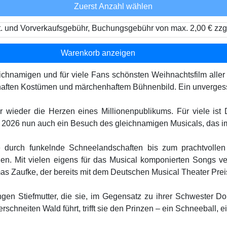
Zuerst Anzahl wählen
t. und Vorverkaufsgebühr, Buchungsgebühr von max. 2,00 € zzg
Warenkorb anzeigen
ichnamigen und für viele Fans schönsten Weihnachtsfilm aller
rhaften Kostümen und märchenhaftem Bühnenbild. Ein unvergessl
er wieder die Herzen eines Millionenpublikums. Für viele ist
st 2026 nun auch ein Besuch des gleichnamigen Musicals, das 
e durch funkelnde Schneelandschaften bis zum prachtvollen
hlen. Mit vielen eigens für das Musical komponierten Songs ve
as Zaufke, der bereits mit dem Deutschen Musical Theater Pre
gen Stiefmutter, die sie, im Gegensatz zu ihrer Schwester Do
rschneiten Wald führt, trifft sie den Prinzen – ein Schneeball, 