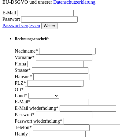
EU-DSGVO und unserer
Datenschutzerklärung.
E-Mail
Passwort
Passwort vergessen
Weiter
Rechnungsanschrift
Nachname*
Vorname*
Firma
Strasse*
Hausnr.*
PLZ*
Ort*
Land*
E-Mail*
E-Mail wiederholung*
Passwort*
Passwort wiederholung*
Telefon*
Handy