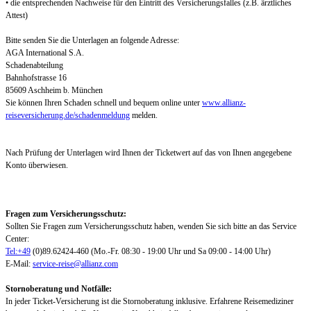
• die entsprechenden Nachweise für den Eintritt des Versicherungsfalles (z.B. ärztliches
Attest)
Bitte senden Sie die Unterlagen an folgende Adresse:
AGA International S.A.
Schadenabteilung
Bahnhofstrasse 16
85609 Aschheim b. München
Sie können Ihren Schaden schnell und bequem online unter
www.allianz-
reiseversicherung.de/schadenmeldung
melden.
Nach Prüfung der Unterlagen wird Ihnen der Ticketwert auf das von Ihnen angegebene
Konto überwiesen.
Fragen zum Versicherungsschutz:
Sollten Sie Fragen zum Versicherungsschutz haben, wenden Sie sich bitte an das Service
Center:
Tel:+49
(0)89.62424-460 (Mo.-Fr. 08:30 - 19:00 Uhr und Sa 09:00 - 14:00 Uhr)
E-Mail:
service-reise@allianz.com
Stornoberatung und Notfälle:
In jeder Ticket-Versicherung ist die Stornoberatung inklusive. Erfahrene Reisemediziner