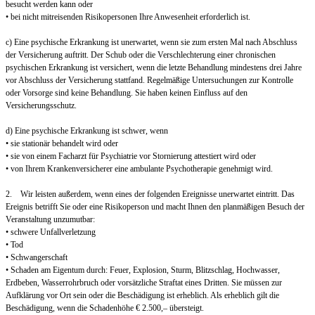
besucht werden kann oder
• bei nicht mitreisenden Risikopersonen Ihre Anwesenheit erforderlich ist.
c) Eine psychische Erkrankung ist unerwartet, wenn sie zum ersten Mal nach Abschluss
der Versicherung auftritt. Der Schub oder die Verschlechterung einer chronischen
psychischen Erkrankung ist versichert, wenn die letzte Behandlung mindestens drei Jahre
vor Abschluss der Versicherung stattfand. Regelmäßige Untersuchungen zur Kontrolle
oder Vorsorge sind keine Behandlung. Sie haben keinen Einfluss auf den
Versicherungsschutz.
d) Eine psychische Erkrankung ist schwer, wenn
• sie stationär behandelt wird oder
• sie von einem Facharzt für Psychiatrie vor Stornierung attestiert wird oder
• von Ihrem Krankenversicherer eine ambulante Psychotherapie genehmigt wird.
2. Wir leisten außerdem, wenn eines der folgenden Ereignisse unerwartet eintritt. Das
Ereignis betrifft Sie oder eine Risikoperson und macht Ihnen den planmäßigen Besuch der
Veranstaltung unzumutbar:
• schwere Unfallverletzung
• Tod
• Schwangerschaft
• Schaden am Eigentum durch: Feuer, Explosion, Sturm, Blitzschlag, Hochwasser,
Erdbeben, Wasserrohrbruch oder vorsätzliche Straftat eines Dritten. Sie müssen zur
Aufklärung vor Ort sein oder die Beschädigung ist erheblich. Als erheblich gilt die
Beschädigung, wenn die Schadenhöhe € 2.500,– übersteigt.