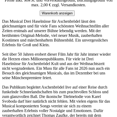
Preise inkl. MwSt. und Vorverkaufsgebühr, Buchungsgebühr von
max. 2,00 € zzgl. Versandkosten.
Warenkorb anzeigen
Das Musical Drei Haselnüsse für Aschenbrödel lässt den
gleichnamigen und für viele Fans schönsten Weihnachtsfilm aller
Zeiten erstmals auf unserer Bühne lebendig werden. Mit der
berühmten Original-Melodie, viel neuer Musik, zauberhaften
Kostümen und märchenhaftem Bühnenbild. Ein unvergessliches
Erlebnis für Groß und Klein.
Seit über 50 Jahren erobert dieser Film Jahr für Jahr immer wieder
die Herzen eines Millionenpublikums. Für viele ist Drei
Haselnüsse für Aschenbrödel Kult und aus der Weihnachtszeit
nicht wegzudenken. Ein Muss für alle Fans ist 2026 nun auch ein
Besuch des gleichnamigen Musicals, das im Dezember bei uns
seine Münchenpremiere feiert.
Das Publikum begleitet Aschenbrödel live auf einer Reise durch
funkelnde Schneelandschaften bis zum prachtvollen Schloss und
zum glanzvollen Ball. Die ikonische Titelmelodie von Karel
Svoboda darf hier natürlich nicht fehlen. Mit vielen eigens für das
Musical komponierten Songs vereint sie sich zu einem
zauberhaften Erlebnis voller Nostalgie und Emotionen. Dafür
verantwortlich zeichnet Thomas Zaufke, der bereits mit dem