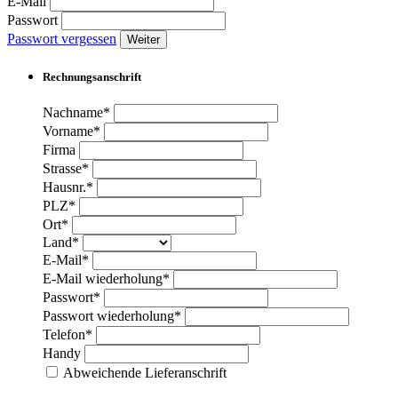
E-Mail
Passwort
Passwort vergessen
Weiter
Rechnungsanschrift
Nachname*
Vorname*
Firma
Strasse*
Hausnr.*
PLZ*
Ort*
Land*
E-Mail*
E-Mail wiederholung*
Passwort*
Passwort wiederholung*
Telefon*
Handy
Abweichende Lieferanschrift