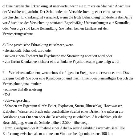
c) Eine psychische Erkrankung ist unerwartet, wenn sie zum ersten Mal nach Abschluss
der Versicherung auftritt. Der Schub oder die Verschlechterung einer chronischen
psychischen Erkrankung ist versichert, wenn die letzte Behandlung mindestens drei Jahre
vor Abschluss der Versicherung stattfand. Regelmäßige Untersuchungen zur Kontrolle
oder Vorsorge sind keine Behandlung. Sie haben keinen Einfluss auf den
Versicherungsschutz.
d) Eine psychische Erkrankung ist schwer, wenn
• sie stationär behandelt wird oder
• sie von einem Facharzt für Psychiatrie vor Stornierung attestiert wird oder
• von Ihrem Krankenversicherer eine ambulante Psychotherapie genehmigt wird.
2. Wir leisten außerdem, wenn eines der folgenden Ereignisse unerwartet eintritt. Das
Ereignis betrifft Sie oder eine Risikoperson und macht Ihnen den planmäßigen Besuch der
Veranstaltung unzumutbar:
• schwere Unfallverletzung
• Tod
• Schwangerschaft
• Schaden am Eigentum durch: Feuer, Explosion, Sturm, Blitzschlag, Hochwasser,
Erdbeben, Wasserrohrbruch oder vorsätzliche Straftat eines Dritten. Sie müssen zur
Aufklärung vor Ort sein oder die Beschädigung ist erheblich. Als erheblich gilt die
Beschädigung, wenn die Schadenhöhe € 2.500,– übersteigt.
• Umzug aufgrund der Aufnahme eines Arbeits- oder Ausbildungsverhältnisses. Die
Entfernung zwischen altem und neuem Wohnort beträgt mindestens 100 km.