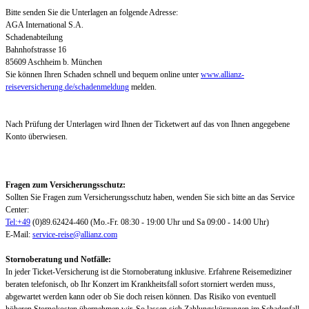
Bitte senden Sie die Unterlagen an folgende Adresse:
AGA International S.A.
Schadenabteilung
Bahnhofstrasse 16
85609 Aschheim b. München
Sie können Ihren Schaden schnell und bequem online unter
www.allianz-
reiseversicherung.de/schadenmeldung
melden.
Nach Prüfung der Unterlagen wird Ihnen der Ticketwert auf das von Ihnen angegebene
Konto überwiesen.
Fragen zum Versicherungsschutz:
Sollten Sie Fragen zum Versicherungsschutz haben, wenden Sie sich bitte an das Service
Center:
Tel:+49
(0)89.62424-460 (Mo.-Fr. 08:30 - 19:00 Uhr und Sa 09:00 - 14:00 Uhr)
E-Mail:
service-reise@allianz.com
Stornoberatung und Notfälle:
In jeder Ticket-Versicherung ist die Stornoberatung inklusive. Erfahrene Reisemediziner
beraten telefonisch, ob Ihr Konzert im Krankheitsfall sofort storniert werden muss,
abgewartet werden kann oder ob Sie doch reisen können. Das Risiko von eventuell
höheren Stornokosten übernehmen wir. So lassen sich Zahlungskürzungen im Schadenfall