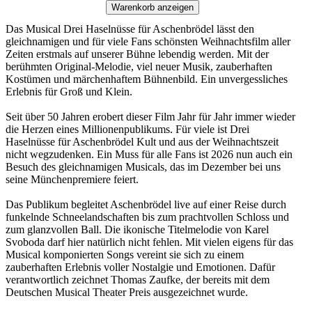
Warenkorb anzeigen
Das Musical Drei Haselnüsse für Aschenbrödel lässt den
gleichnamigen und für viele Fans schönsten Weihnachtsfilm aller
Zeiten erstmals auf unserer Bühne lebendig werden. Mit der
berühmten Original-Melodie, viel neuer Musik, zauberhaften
Kostümen und märchenhaftem Bühnenbild. Ein unvergessliches
Erlebnis für Groß und Klein.
Seit über 50 Jahren erobert dieser Film Jahr für Jahr immer wieder
die Herzen eines Millionenpublikums. Für viele ist Drei
Haselnüsse für Aschenbrödel Kult und aus der Weihnachtszeit
nicht wegzudenken. Ein Muss für alle Fans ist 2026 nun auch ein
Besuch des gleichnamigen Musicals, das im Dezember bei uns
seine Münchenpremiere feiert.
Das Publikum begleitet Aschenbrödel live auf einer Reise durch
funkelnde Schneelandschaften bis zum prachtvollen Schloss und
zum glanzvollen Ball. Die ikonische Titelmelodie von Karel
Svoboda darf hier natürlich nicht fehlen. Mit vielen eigens für das
Musical komponierten Songs vereint sie sich zu einem
zauberhaften Erlebnis voller Nostalgie und Emotionen. Dafür
verantwortlich zeichnet Thomas Zaufke, der bereits mit dem
Deutschen Musical Theater Preis ausgezeichnet wurde.