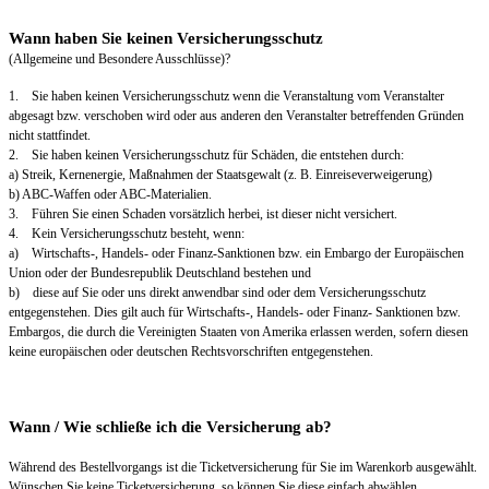
Wann haben Sie keinen Versicherungsschutz
(Allgemeine und Besondere Ausschlüsse)?
1. Sie haben keinen Versicherungsschutz wenn die Veranstaltung vom Veranstalter
abgesagt bzw. verschoben wird oder aus anderen den Veranstalter betreffenden Gründen
nicht stattfindet.
2. Sie haben keinen Versicherungsschutz für Schäden, die entstehen durch:
a) Streik, Kernenergie, Maßnahmen der Staatsgewalt (z. B. Einreiseverweigerung)
b) ABC-Waffen oder ABC-Materialien.
3. Führen Sie einen Schaden vorsätzlich herbei, ist dieser nicht versichert.
4. Kein Versicherungsschutz besteht, wenn:
a) Wirtschafts-, Handels- oder Finanz-Sanktionen bzw. ein Embargo der Europäischen
Union oder der Bundesrepublik Deutschland bestehen und
b) diese auf Sie oder uns direkt anwendbar sind oder dem Versicherungsschutz
entgegenstehen. Dies gilt auch für Wirtschafts-, Handels- oder Finanz- Sanktionen bzw.
Embargos, die durch die Vereinigten Staaten von Amerika erlassen werden, sofern diesen
keine europäischen oder deutschen Rechtsvorschriften entgegenstehen.
Wann / Wie schließe ich die Versicherung ab?
Während des Bestellvorgangs ist die Ticketversicherung für Sie im Warenkorb ausgewählt.
Wünschen Sie keine Ticketversicherung, so können Sie diese einfach abwählen.