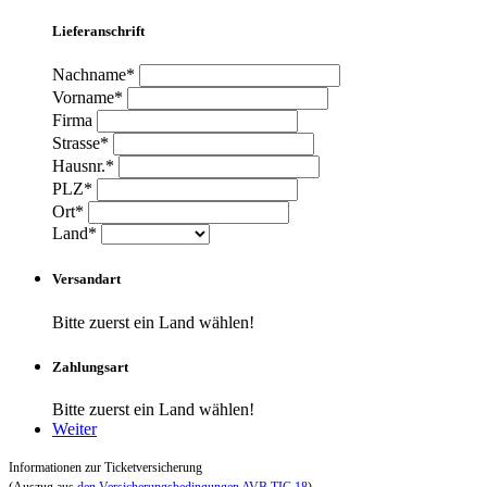
Lieferanschrift
Nachname*
Vorname*
Firma
Strasse*
Hausnr.*
PLZ*
Ort*
Land*
Versandart
Bitte zuerst ein Land wählen!
Zahlungsart
Bitte zuerst ein Land wählen!
Weiter
Informationen zur Ticketversicherung
(Auszug aus
den Versicherungsbedingungen AVB TIC 18
)