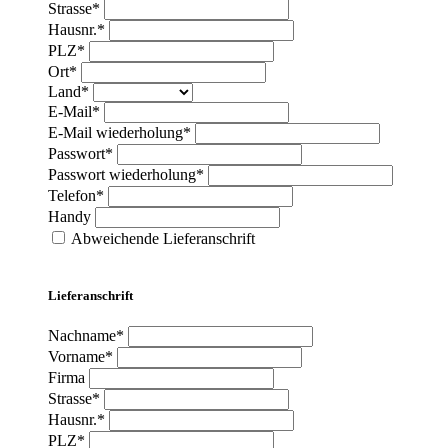
Strasse*
Hausnr.*
PLZ*
Ort*
Land*
E-Mail*
E-Mail wiederholung*
Passwort*
Passwort wiederholung*
Telefon*
Handy
Abweichende Lieferanschrift
Lieferanschrift
Nachname*
Vorname*
Firma
Strasse*
Hausnr.*
PLZ*