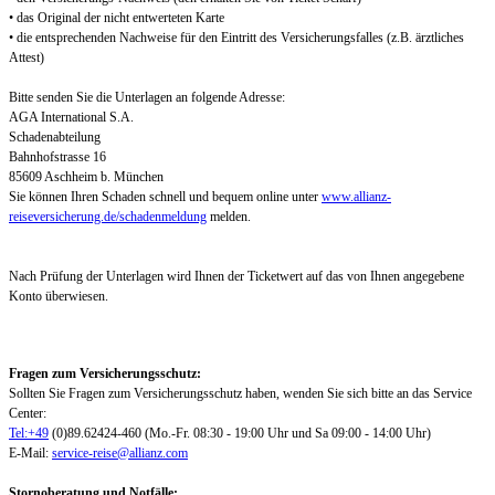
• das Original der nicht entwerteten Karte
• die entsprechenden Nachweise für den Eintritt des Versicherungsfalles (z.B. ärztliches
Attest)
Bitte senden Sie die Unterlagen an folgende Adresse:
AGA International S.A.
Schadenabteilung
Bahnhofstrasse 16
85609 Aschheim b. München
Sie können Ihren Schaden schnell und bequem online unter
www.allianz-
reiseversicherung.de/schadenmeldung
melden.
Nach Prüfung der Unterlagen wird Ihnen der Ticketwert auf das von Ihnen angegebene
Konto überwiesen.
Fragen zum Versicherungsschutz:
Sollten Sie Fragen zum Versicherungsschutz haben, wenden Sie sich bitte an das Service
Center:
Tel:+49
(0)89.62424-460 (Mo.-Fr. 08:30 - 19:00 Uhr und Sa 09:00 - 14:00 Uhr)
E-Mail:
service-reise@allianz.com
Stornoberatung und Notfälle: