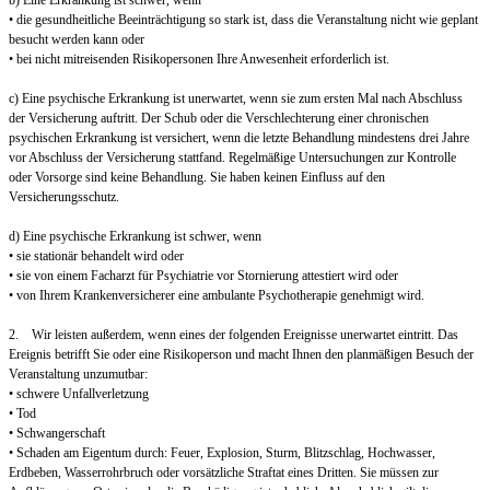
b) Eine Erkrankung ist schwer, wenn
• die gesundheitliche Beeinträchtigung so stark ist, dass die Veranstaltung nicht wie geplant
besucht werden kann oder
• bei nicht mitreisenden Risikopersonen Ihre Anwesenheit erforderlich ist.
c) Eine psychische Erkrankung ist unerwartet, wenn sie zum ersten Mal nach Abschluss
der Versicherung auftritt. Der Schub oder die Verschlechterung einer chronischen
psychischen Erkrankung ist versichert, wenn die letzte Behandlung mindestens drei Jahre
vor Abschluss der Versicherung stattfand. Regelmäßige Untersuchungen zur Kontrolle
oder Vorsorge sind keine Behandlung. Sie haben keinen Einfluss auf den
Versicherungsschutz.
d) Eine psychische Erkrankung ist schwer, wenn
• sie stationär behandelt wird oder
• sie von einem Facharzt für Psychiatrie vor Stornierung attestiert wird oder
• von Ihrem Krankenversicherer eine ambulante Psychotherapie genehmigt wird.
2. Wir leisten außerdem, wenn eines der folgenden Ereignisse unerwartet eintritt. Das
Ereignis betrifft Sie oder eine Risikoperson und macht Ihnen den planmäßigen Besuch der
Veranstaltung unzumutbar:
• schwere Unfallverletzung
• Tod
• Schwangerschaft
• Schaden am Eigentum durch: Feuer, Explosion, Sturm, Blitzschlag, Hochwasser,
Erdbeben, Wasserrohrbruch oder vorsätzliche Straftat eines Dritten. Sie müssen zur