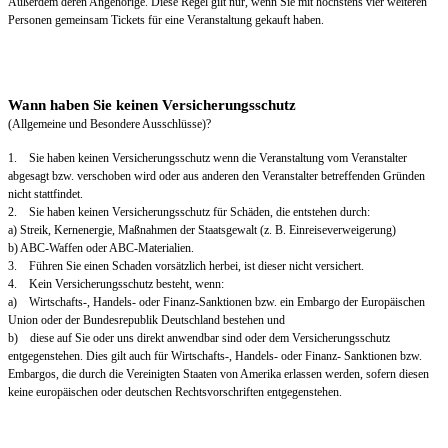
Außerdem deren Angehörige. Diese Regel gilt nur, wenn Sie mit höchstens vier weiteren
Personen gemeinsam Tickets für eine Veranstaltung gekauft haben.
Wann haben Sie keinen Versicherungsschutz
(Allgemeine und Besondere Ausschlüsse)?
1. Sie haben keinen Versicherungsschutz wenn die Veranstaltung vom Veranstalter
abgesagt bzw. verschoben wird oder aus anderen den Veranstalter betreffenden Gründen
nicht stattfindet.
2. Sie haben keinen Versicherungsschutz für Schäden, die entstehen durch:
a) Streik, Kernenergie, Maßnahmen der Staatsgewalt (z. B. Einreiseverweigerung)
b) ABC-Waffen oder ABC-Materialien.
3. Führen Sie einen Schaden vorsätzlich herbei, ist dieser nicht versichert.
4. Kein Versicherungsschutz besteht, wenn:
a) Wirtschafts-, Handels- oder Finanz-Sanktionen bzw. ein Embargo der Europäischen
Union oder der Bundesrepublik Deutschland bestehen und
b) diese auf Sie oder uns direkt anwendbar sind oder dem Versicherungsschutz
entgegenstehen. Dies gilt auch für Wirtschafts-, Handels- oder Finanz- Sanktionen bzw.
Embargos, die durch die Vereinigten Staaten von Amerika erlassen werden, sofern diesen
keine europäischen oder deutschen Rechtsvorschriften entgegenstehen.