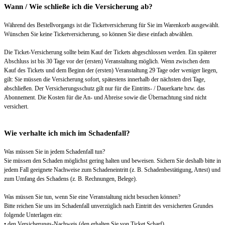
Wann / Wie schließe ich die Versicherung ab?
Während des Bestellvorgangs ist die Ticketversicherung für Sie im Warenkorb ausgewählt.
Wünschen Sie keine Ticketversicherung, so können Sie diese einfach abwählen.
Die Ticket-Versicherung sollte beim Kauf der Tickets abgeschlossen werden. Ein späterer
Abschluss ist bis 30 Tage vor der (ersten) Veranstaltung möglich. Wenn zwischen dem
Kauf des Tickets und dem Beginn der (ersten) Veranstaltung 29 Tage oder weniger liegen,
gilt: Sie müssen die Versicherung sofort, spätestens innerhalb der nächsten drei Tage,
abschließen. Der Versicherungsschutz gilt nur für die Eintritts- / Dauerkarte bzw. das
Abonnement. Die Kosten für die An- und Abreise sowie die Übernachtung sind nicht
versichert.
Wie verhalte ich mich im Schadenfall?
Was müssen Sie in jedem Schadenfall tun?
Sie müssen den Schaden möglichst gering halten und beweisen. Sichern Sie deshalb bitte in
jedem Fall geeignete Nachweise zum Schadeneintritt (z. B. Schadenbestätigung, Attest) und
zum Umfang des Schadens (z. B. Rechnungen, Belege).
Was müssen Sie tun, wenn Sie eine Veranstaltung nicht besuchen können?
Bitte reichen Sie uns im Schadenfall unverzüglich nach Eintritt des versicherten Grundes
folgende Unterlagen ein:
• den Versicherungs-Nachweis (den erhalten Sie von Ticket Scharf)