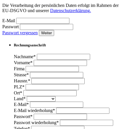
Die Verarbeitung der persönlichen Daten erfolgt im Rahmen der
EU-DSGVO und unserer
Datenschutzerklärung.
E-Mail
Passwort
Passwort vergessen
Weiter
Rechnungsanschrift
Nachname*
Vorname*
Firma
Strasse*
Hausnr.*
PLZ*
Ort*
Land*
E-Mail*
E-Mail wiederholung*
Passwort*
Passwort wiederholung*
Telefon*