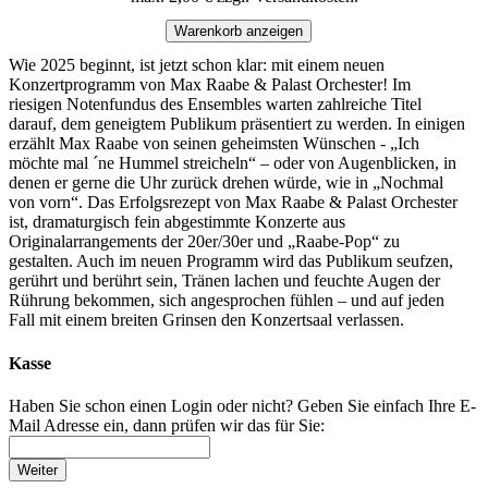
Warenkorb anzeigen
Wie 2025 beginnt, ist jetzt schon klar: mit einem neuen
Konzertprogramm von Max Raabe & Palast Orchester! Im
riesigen Notenfundus des Ensembles warten zahlreiche Titel
darauf, dem geneigtem Publikum präsentiert zu werden. In einigen
erzählt Max Raabe von seinen geheimsten Wünschen - „Ich
möchte mal ´ne Hummel streicheln“ – oder von Augenblicken, in
denen er gerne die Uhr zurück drehen würde, wie in „Nochmal
von vorn“. Das Erfolgsrezept von Max Raabe & Palast Orchester
ist, dramaturgisch fein abgestimmte Konzerte aus
Originalarrangements der 20er/30er und „Raabe-Pop“ zu
gestalten. Auch im neuen Programm wird das Publikum seufzen,
gerührt und berührt sein, Tränen lachen und feuchte Augen der
Rührung bekommen, sich angesprochen fühlen – und auf jeden
Fall mit einem breiten Grinsen den Konzertsaal verlassen.
Kasse
Haben Sie schon einen Login oder nicht? Geben Sie einfach Ihre E-
Mail Adresse ein, dann prüfen wir das für Sie:
Weiter