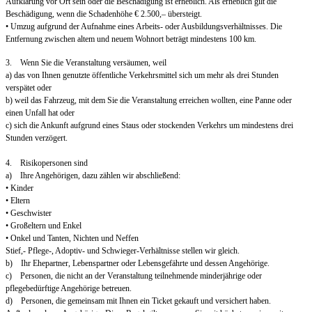
Aufklärung vor Ort sein oder die Beschädigung ist erheblich. Als erheblich gilt die
Beschädigung, wenn die Schadenhöhe € 2.500,– übersteigt.
• Umzug aufgrund der Aufnahme eines Arbeits- oder Ausbildungsverhältnisses. Die
Entfernung zwischen altem und neuem Wohnort beträgt mindestens 100 km.
3. Wenn Sie die Veranstaltung versäumen, weil
a) das von Ihnen genutzte öffentliche Verkehrsmittel sich um mehr als drei Stunden
verspätet oder
b) weil das Fahrzeug, mit dem Sie die Veranstaltung erreichen wollten, eine Panne oder
einen Unfall hat oder
c) sich die Ankunft aufgrund eines Staus oder stockenden Verkehrs um mindestens drei
Stunden verzögert.
4. Risikopersonen sind
a) Ihre Angehörigen, dazu zählen wir abschließend:
• Kinder
• Eltern
• Geschwister
• Großeltern und Enkel
• Onkel und Tanten, Nichten und Neffen
Stief,- Pflege-, Adoptiv- und Schwieger-Verhältnisse stellen wir gleich.
b) Ihr Ehepartner, Lebenspartner oder Lebensgefährte und dessen Angehörige.
c) Personen, die nicht an der Veranstaltung teilnehmende minderjährige oder
pflegebedürftige Angehörige betreuen.
d) Personen, die gemeinsam mit Ihnen ein Ticket gekauft und versichert haben.