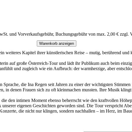
MwSt. und Vorverkaufsgebühr, Buchungsgebühr von max. 2,00 € zzgl. 
Warenkorb anzeigen
 ein weiteres Kapitel ihrer künstlerischen Reise – mutig, berührend un
terin auf große Österreich-Tour und lädt ihr Publikum auch beim ein
fühlt und zugleich wie ein Aufbruch: der warmherzige, aber entschlosse
en Sprache, die Ina Regen seit Jahren zu einer der wichtigsten Stimmen
llen, in denen Frauen sich zu oft kleinmachen mussten. Ihre Musik kl
 die den intimen Moment ebenso beherrscht wie den kraftvollen Höhepu
ack unserer eigenen Geschichten geworden sind. Die Tour verspricht Ab
 Konzerte, die nicht nur klingen, sondern nachhallen – im Herz, im Bau