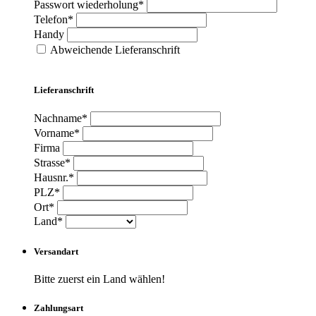
Passwort wiederholung*
Telefon*
Handy
Abweichende Lieferanschrift
Lieferanschrift
Nachname*
Vorname*
Firma
Strasse*
Hausnr.*
PLZ*
Ort*
Land*
Versandart
Bitte zuerst ein Land wählen!
Zahlungsart