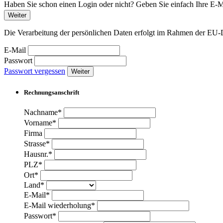
Haben Sie schon einen Login oder nicht? Geben Sie einfach Ihre E-Ma
Weiter
Die Verarbeitung der persönlichen Daten erfolgt im Rahmen der 
E-Mail
Passwort
Passwort vergessen
Weiter
Rechnungsanschrift
Nachname*
Vorname*
Firma
Strasse*
Hausnr.*
PLZ*
Ort*
Land*
E-Mail*
E-Mail wiederholung*
Passwort*