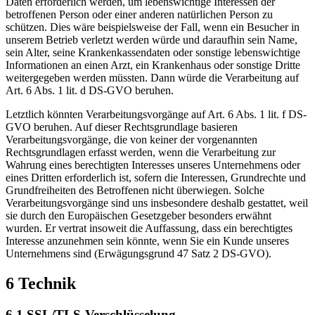
Daten erforderlich werden, um lebenswichtige Interessen der
betroffenen Person oder einer anderen natürlichen Person zu
schützen. Dies wäre beispielsweise der Fall, wenn ein Besucher in
unserem Betrieb verletzt werden würde und daraufhin sein Name,
sein Alter, seine Krankenkassendaten oder sonstige lebenswichtige
Informationen an einen Arzt, ein Krankenhaus oder sonstige Dritte
weitergegeben werden müssten. Dann würde die Verarbeitung auf
Art. 6 Abs. 1 lit. d DS-GVO beruhen.
Letztlich könnten Verarbeitungsvorgänge auf Art. 6 Abs. 1 lit. f DS-
GVO beruhen. Auf dieser Rechtsgrundlage basieren
Verarbeitungsvorgänge, die von keiner der vorgenannten
Rechtsgrundlagen erfasst werden, wenn die Verarbeitung zur
Wahrung eines berechtigten Interesses unseres Unternehmens oder
eines Dritten erforderlich ist, sofern die Interessen, Grundrechte und
Grundfreiheiten des Betroffenen nicht überwiegen. Solche
Verarbeitungsvorgänge sind uns insbesondere deshalb gestattet, weil
sie durch den Europäischen Gesetzgeber besonders erwähnt
wurden. Er vertrat insoweit die Auffassung, dass ein berechtigtes
Interesse anzunehmen sein könnte, wenn Sie ein Kunde unseres
Unternehmens sind (Erwägungsgrund 47 Satz 2 DS-GVO).
6 Technik
6.1 SSL/TLS-Verschlüsselung