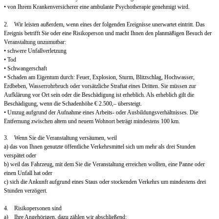
• von Ihrem Krankenversicherer eine ambulante Psychotherapie genehmigt wird.
2. Wir leisten außerdem, wenn eines der folgenden Ereignisse unerwartet eintritt. Das
Ereignis betrifft Sie oder eine Risikoperson und macht Ihnen den planmäßigen Besuch der
Veranstaltung unzumutbar:
• schwere Unfallverletzung
• Tod
• Schwangerschaft
• Schaden am Eigentum durch: Feuer, Explosion, Sturm, Blitzschlag, Hochwasser,
Erdbeben, Wasserrohrbruch oder vorsätzliche Straftat eines Dritten. Sie müssen zur
Aufklärung vor Ort sein oder die Beschädigung ist erheblich. Als erheblich gilt die
Beschädigung, wenn die Schadenhöhe € 2.500,– übersteigt.
• Umzug aufgrund der Aufnahme eines Arbeits- oder Ausbildungsverhältnisses. Die
Entfernung zwischen altem und neuem Wohnort beträgt mindestens 100 km.
3. Wenn Sie die Veranstaltung versäumen, weil
a) das von Ihnen genutzte öffentliche Verkehrsmittel sich um mehr als drei Stunden
verspätet oder
b) weil das Fahrzeug, mit dem Sie die Veranstaltung erreichen wollten, eine Panne oder
einen Unfall hat oder
c) sich die Ankunft aufgrund eines Staus oder stockenden Verkehrs um mindestens drei
Stunden verzögert.
4. Risikopersonen sind
a) Ihre Angehörigen, dazu zählen wir abschließend: