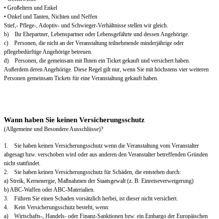
• Großeltern und Enkel
• Onkel und Tanten, Nichten und Neffen
Stief,- Pflege-, Adoptiv- und Schwieger-Verhältnisse stellen wir gleich.
b) Ihr Ehepartner, Lebenspartner oder Lebensgefährte und dessen Angehörige.
c) Personen, die nicht an der Veranstaltung teilnehmende minderjährige oder
pflegebedürftige Angehörige betreuen.
d) Personen, die gemeinsam mit Ihnen ein Ticket gekauft und versichert haben.
Außerdem deren Angehörige. Diese Regel gilt nur, wenn Sie mit höchstens vier weiteren
Personen gemeinsam Tickets für eine Veranstaltung gekauft haben.
Wann haben Sie keinen Versicherungsschutz
(Allgemeine und Besondere Ausschlüsse)?
1. Sie haben keinen Versicherungsschutz wenn die Veranstaltung vom Veranstalter
abgesagt bzw. verschoben wird oder aus anderen den Veranstalter betreffenden Gründen
nicht stattfindet.
2. Sie haben keinen Versicherungsschutz für Schäden, die entstehen durch:
a) Streik, Kernenergie, Maßnahmen der Staatsgewalt (z. B. Einreiseverweigerung)
b) ABC-Waffen oder ABC-Materialien.
3. Führen Sie einen Schaden vorsätzlich herbei, ist dieser nicht versichert.
4. Kein Versicherungsschutz besteht, wenn:
a) Wirtschafts-, Handels- oder Finanz-Sanktionen bzw. ein Embargo der Europäischen