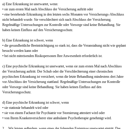
a) Eine Erkrankung ist unerwartet, wenn:
• sie zum ersten Mal nach Abschluss der Versicherung auftritt oder
• eine bestehende Erkrankung in den letzten sechs Monaten vor Versicherungs-Abschluss
nicht behandelt wurde. Sie verschlechtert sich nach Abschluss der Versicherung.
Regelmäßige Untersuchungen zur Kontrolle oder Vorsorge sind keine Behandlung. Sie
haben keinen Einfluss auf den Versicherungsschutz.
b) Eine Erkrankung ist schwer, wenn
• die gesundheitliche Beeinträchtigung so stark ist, dass die Veranstaltung nicht wie geplant
besucht werden kann oder
• bei nicht mitreisenden Risikopersonen Ihre Anwesenheit erforderlich ist.
c) Eine psychische Erkrankung ist unerwartet, wenn sie zum ersten Mal nach Abschluss
der Versicherung auftritt. Der Schub oder die Verschlechterung einer chronischen
psychischen Erkrankung ist versichert, wenn die letzte Behandlung mindestens drei Jahre
vor Abschluss der Versicherung stattfand. Regelmäßige Untersuchungen zur Kontrolle
oder Vorsorge sind keine Behandlung. Sie haben keinen Einfluss auf den
Versicherungsschutz.
d) Eine psychische Erkrankung ist schwer, wenn
• sie stationär behandelt wird oder
• sie von einem Facharzt für Psychiatrie vor Stornierung attestiert wird oder
• von Ihrem Krankenversicherer eine ambulante Psychotherapie genehmigt wird.
2. Wir leisten außerdem, wenn eines der folgenden Ereignisse unerwartet eintritt. Das