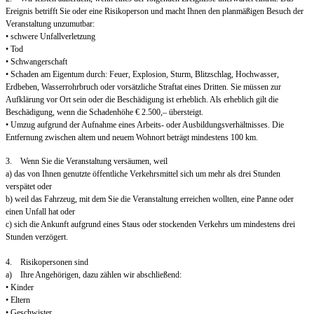
Ereignis betrifft Sie oder eine Risikoperson und macht Ihnen den planmäßigen Besuch der
Veranstaltung unzumutbar:
• schwere Unfallverletzung
• Tod
• Schwangerschaft
• Schaden am Eigentum durch: Feuer, Explosion, Sturm, Blitzschlag, Hochwasser,
Erdbeben, Wasserrohrbruch oder vorsätzliche Straftat eines Dritten. Sie müssen zur
Aufklärung vor Ort sein oder die Beschädigung ist erheblich. Als erheblich gilt die
Beschädigung, wenn die Schadenhöhe € 2.500,– übersteigt.
• Umzug aufgrund der Aufnahme eines Arbeits- oder Ausbildungsverhältnisses. Die
Entfernung zwischen altem und neuem Wohnort beträgt mindestens 100 km.
3. Wenn Sie die Veranstaltung versäumen, weil
a) das von Ihnen genutzte öffentliche Verkehrsmittel sich um mehr als drei Stunden
verspätet oder
b) weil das Fahrzeug, mit dem Sie die Veranstaltung erreichen wollten, eine Panne oder
einen Unfall hat oder
c) sich die Ankunft aufgrund eines Staus oder stockenden Verkehrs um mindestens drei
Stunden verzögert.
4. Risikopersonen sind
a) Ihre Angehörigen, dazu zählen wir abschließend:
• Kinder
• Eltern
• Geschwister