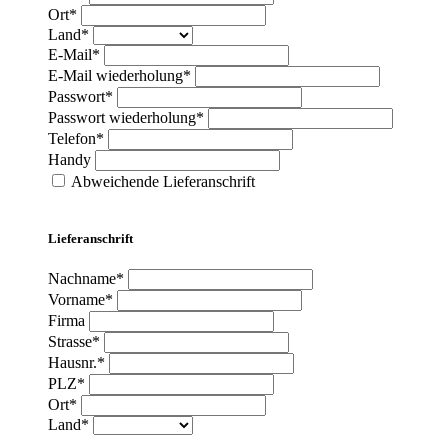
Ort*
Land*
E-Mail*
E-Mail wiederholung*
Passwort*
Passwort wiederholung*
Telefon*
Handy
Abweichende Lieferanschrift
Lieferanschrift
Nachname*
Vorname*
Firma
Strasse*
Hausnr.*
PLZ*
Ort*
Land*