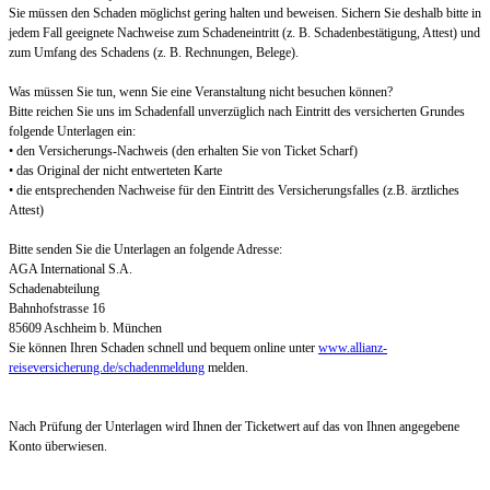
Sie müssen den Schaden möglichst gering halten und beweisen. Sichern Sie deshalb bitte in
jedem Fall geeignete Nachweise zum Schadeneintritt (z. B. Schadenbestätigung, Attest) und
zum Umfang des Schadens (z. B. Rechnungen, Belege).
Was müssen Sie tun, wenn Sie eine Veranstaltung nicht besuchen können?
Bitte reichen Sie uns im Schadenfall unverzüglich nach Eintritt des versicherten Grundes
folgende Unterlagen ein:
• den Versicherungs-Nachweis (den erhalten Sie von Ticket Scharf)
• das Original der nicht entwerteten Karte
• die entsprechenden Nachweise für den Eintritt des Versicherungsfalles (z.B. ärztliches
Attest)
Bitte senden Sie die Unterlagen an folgende Adresse:
AGA International S.A.
Schadenabteilung
Bahnhofstrasse 16
85609 Aschheim b. München
Sie können Ihren Schaden schnell und bequem online unter
www.allianz-
reiseversicherung.de/schadenmeldung
melden.
Nach Prüfung der Unterlagen wird Ihnen der Ticketwert auf das von Ihnen angegebene
Konto überwiesen.