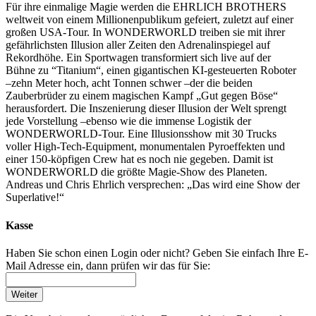
Für ihre einmalige Magie werden die EHRLICH BROTHERS
weltweit von einem Millionenpublikum gefeiert, zuletzt auf einer
großen USA-Tour. In WONDERWORLD treiben sie mit ihrer
gefährlichsten Illusion aller Zeiten den Adrenalinspiegel auf
Rekordhöhe. Ein Sportwagen transformiert sich live auf der
Bühne zu “Titanium“, einen gigantischen KI-gesteuerten Roboter
–zehn Meter hoch, acht Tonnen schwer –der die beiden
Zauberbrüder zu einem magischen Kampf „Gut gegen Böse“
herausfordert. Die Inszenierung dieser Illusion der Welt sprengt
jede Vorstellung –ebenso wie die immense Logistik der
WONDERWORLD-Tour. Eine Illusionsshow mit 30 Trucks
voller High‑Tech‑Equipment, monumentalen Pyroeffekten und
einer 150‑köpfigen Crew hat es noch nie gegeben. Damit ist
WONDERWORLD die größte Magie‑Show des Planeten.
Andreas und Chris Ehrlich versprechen: „Das wird eine Show der
Superlative!“
Kasse
Haben Sie schon einen Login oder nicht? Geben Sie einfach Ihre E-
Mail Adresse ein, dann prüfen wir das für Sie:
Weiter