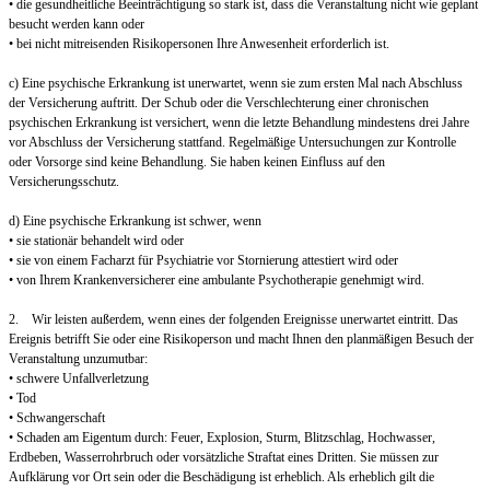
• die gesundheitliche Beeinträchtigung so stark ist, dass die Veranstaltung nicht wie geplant
besucht werden kann oder
• bei nicht mitreisenden Risikopersonen Ihre Anwesenheit erforderlich ist.
c) Eine psychische Erkrankung ist unerwartet, wenn sie zum ersten Mal nach Abschluss
der Versicherung auftritt. Der Schub oder die Verschlechterung einer chronischen
psychischen Erkrankung ist versichert, wenn die letzte Behandlung mindestens drei Jahre
vor Abschluss der Versicherung stattfand. Regelmäßige Untersuchungen zur Kontrolle
oder Vorsorge sind keine Behandlung. Sie haben keinen Einfluss auf den
Versicherungsschutz.
d) Eine psychische Erkrankung ist schwer, wenn
• sie stationär behandelt wird oder
• sie von einem Facharzt für Psychiatrie vor Stornierung attestiert wird oder
• von Ihrem Krankenversicherer eine ambulante Psychotherapie genehmigt wird.
2. Wir leisten außerdem, wenn eines der folgenden Ereignisse unerwartet eintritt. Das
Ereignis betrifft Sie oder eine Risikoperson und macht Ihnen den planmäßigen Besuch der
Veranstaltung unzumutbar:
• schwere Unfallverletzung
• Tod
• Schwangerschaft
• Schaden am Eigentum durch: Feuer, Explosion, Sturm, Blitzschlag, Hochwasser,
Erdbeben, Wasserrohrbruch oder vorsätzliche Straftat eines Dritten. Sie müssen zur
Aufklärung vor Ort sein oder die Beschädigung ist erheblich. Als erheblich gilt die