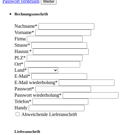
Passwort vergessen
Weiter
Rechnungsanschrift
Nachname*
Vorname*
Firma
Strasse*
Hausnr.*
PLZ*
Ort*
Land*
E-Mail*
E-Mail wiederholung*
Passwort*
Passwort wiederholung*
Telefon*
Handy
Abweichende Lieferanschrift
Lieferanschrift