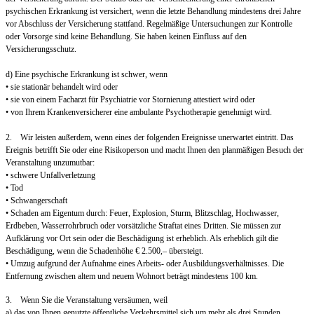
psychischen Erkrankung ist versichert, wenn die letzte Behandlung mindestens drei Jahre
vor Abschluss der Versicherung stattfand. Regelmäßige Untersuchungen zur Kontrolle
oder Vorsorge sind keine Behandlung. Sie haben keinen Einfluss auf den
Versicherungsschutz.
d) Eine psychische Erkrankung ist schwer, wenn
• sie stationär behandelt wird oder
• sie von einem Facharzt für Psychiatrie vor Stornierung attestiert wird oder
• von Ihrem Krankenversicherer eine ambulante Psychotherapie genehmigt wird.
2. Wir leisten außerdem, wenn eines der folgenden Ereignisse unerwartet eintritt. Das
Ereignis betrifft Sie oder eine Risikoperson und macht Ihnen den planmäßigen Besuch der
Veranstaltung unzumutbar:
• schwere Unfallverletzung
• Tod
• Schwangerschaft
• Schaden am Eigentum durch: Feuer, Explosion, Sturm, Blitzschlag, Hochwasser,
Erdbeben, Wasserrohrbruch oder vorsätzliche Straftat eines Dritten. Sie müssen zur
Aufklärung vor Ort sein oder die Beschädigung ist erheblich. Als erheblich gilt die
Beschädigung, wenn die Schadenhöhe € 2.500,– übersteigt.
• Umzug aufgrund der Aufnahme eines Arbeits- oder Ausbildungsverhältnisses. Die
Entfernung zwischen altem und neuem Wohnort beträgt mindestens 100 km.
3. Wenn Sie die Veranstaltung versäumen, weil
a) das von Ihnen genutzte öffentliche Verkehrsmittel sich um mehr als drei Stunden