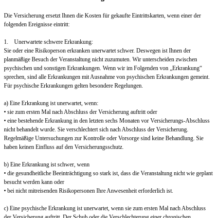
Die Versicherung ersetzt Ihnen die Kosten für gekaufte Eintrittskarten, wenn einer der
folgenden Ereignisse eintritt:
1. Unerwartete schwere Erkrankung:
Sie oder eine Risikoperson erkranken unerwartet schwer. Deswegen ist Ihnen der
planmäßige Besuch der Veranstaltung nicht zuzumuten. Wir unterscheiden zwischen
psychischen und sonstigen Erkrankungen. Wenn wir im Folgenden von „Erkrankung“
sprechen, sind alle Erkrankungen mit Ausnahme von psychischen Erkrankungen gemeint.
Für psychische Erkrankungen gelten besondere Regelungen.
a) Eine Erkrankung ist unerwartet, wenn:
• sie zum ersten Mal nach Abschluss der Versicherung auftritt oder
• eine bestehende Erkrankung in den letzten sechs Monaten vor Versicherungs-Abschluss
nicht behandelt wurde. Sie verschlechtert sich nach Abschluss der Versicherung.
Regelmäßige Untersuchungen zur Kontrolle oder Vorsorge sind keine Behandlung. Sie
haben keinen Einfluss auf den Versicherungsschutz.
b) Eine Erkrankung ist schwer, wenn
• die gesundheitliche Beeinträchtigung so stark ist, dass die Veranstaltung nicht wie geplant
besucht werden kann oder
• bei nicht mitreisenden Risikopersonen Ihre Anwesenheit erforderlich ist.
c) Eine psychische Erkrankung ist unerwartet, wenn sie zum ersten Mal nach Abschluss
der Versicherung auftritt. Der Schub oder die Verschlechterung einer chronischen