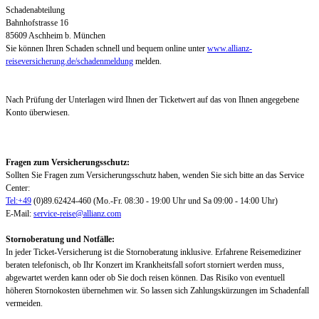
Schadenabteilung
Bahnhofstrasse 16
85609 Aschheim b. München
Sie können Ihren Schaden schnell und bequem online unter
www.allianz-
reiseversicherung.de/schadenmeldung
melden.
Nach Prüfung der Unterlagen wird Ihnen der Ticketwert auf das von Ihnen angegebene
Konto überwiesen.
Fragen zum Versicherungsschutz:
Sollten Sie Fragen zum Versicherungsschutz haben, wenden Sie sich bitte an das Service
Center:
Tel:+49
(0)89.62424-460 (Mo.-Fr. 08:30 - 19:00 Uhr und Sa 09:00 - 14:00 Uhr)
E-Mail:
service-reise@allianz.com
Stornoberatung und Notfälle:
In jeder Ticket-Versicherung ist die Stornoberatung inklusive. Erfahrene Reisemediziner
beraten telefonisch, ob Ihr Konzert im Krankheitsfall sofort storniert werden muss,
abgewartet werden kann oder ob Sie doch reisen können. Das Risiko von eventuell
höheren Stornokosten übernehmen wir. So lassen sich Zahlungskürzungen im Schadenfall
vermeiden.