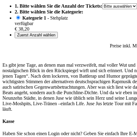
1. Bitte wählen Sie die Anzahl der Tickets:
2. Bitte wählen Sie die Kategorie:
Kategorie 1
- Stehplatz
verfügbar
€ 38,20
Zuerst Anzahl wählen
Preise inkl. 
Es gibt jene Tage, an denen man mal verzweifelt, mal voller Wut und 
nostalgischen Blick in den Rückspiegel wirft und sich erinnert. Und n
jenen Tagen“. Nach dem lockeren, von Battlerap und Humor geprägte
wichtigsten Stimmen der alternativen deutschsprachigen Rapmusik der l
auch satirischen Gegenwartsbetrachtungen. Aber was sich liest wie da
Beats angeht, sondern auch die Punchline-Dichte. Und da wir eben in
Neunzehn Städte, in denen Juse wie üblich sein Herz und seine Lu
Live-Moshpits, Live-Tränen –einfach Life. Juse Jus letzte Tour mit
läuft.
Kasse
Haben Sie schon einen Login oder nicht? Geben Sie einfach Ihre E-Ma