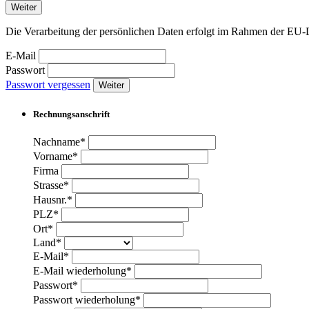
Weiter
Die Verarbeitung der persönlichen Daten erfolgt im Rahmen der 
E-Mail
Passwort
Passwort vergessen
Weiter
Rechnungsanschrift
Nachname*
Vorname*
Firma
Strasse*
Hausnr.*
PLZ*
Ort*
Land*
E-Mail*
E-Mail wiederholung*
Passwort*
Passwort wiederholung*