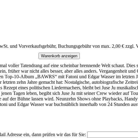
MwSt. und Vorverkaufsgebühr, Buchungsgebühr von max. 2,00 € zzgl. 
Warenkorb anzeigen
mal voller Tatendrang auf eine scheinbar brennende Welt schaut. Dies 
ein, früher war nicht alles besser, aber alles anders. Vergangenheit un
n Top-10-Album „BAWRS“ mit Fatoni und Edgar Wasser im letzten Jahr 
etzten zehn Jahre gemacht hat: Nostalgische, autobiografische Zeitreis
s Rezept eines politischen Liedermachers, bleibt bei Juse Ju musikalisc
 jenen Tagen leben, begibt sich Juse Ju mit seiner Crew wieder auf To
nge auf der Bühne lassen wird. Neunzehn Shows ohne Playbacks, Hand
 Fatoni und Edgar Wasser war buchstäblich innerhalb von 24 Stunden a
il Adresse ein, dann prüfen wir das für Sie: