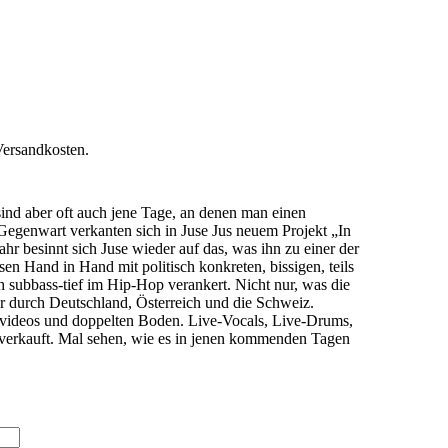
Versandkosten.
sind aber oft auch jene Tage, an denen man einen
d Gegenwart verkanten sich in Juse Jus neuem Projekt „In
besinnt sich Juse wieder auf das, was ihn zu einer der
en Hand in Hand mit politisch konkreten, bissigen, teils
h subbass-tief im Hip-Hop verankert. Nicht nur, was die
ur durch Deutschland, Österreich und die Schweiz.
yvideos und doppelten Boden. Live-Vocals, Live-Drums,
usverkauft. Mal sehen, wie es in jenen kommenden Tagen