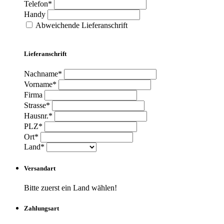
Telefon*
Handy
Abweichende Lieferanschrift
Lieferanschrift
Nachname*
Vorname*
Firma
Strasse*
Hausnr.*
PLZ*
Ort*
Land*
Versandart
Bitte zuerst ein Land wählen!
Zahlungsart