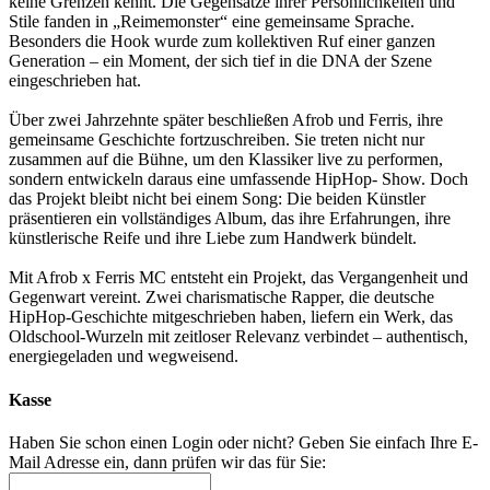
keine Grenzen kennt. Die Gegensätze ihrer Persönlichkeiten und
Stile fanden in „Reimemonster“ eine gemeinsame Sprache.
Besonders die Hook wurde zum kollektiven Ruf einer ganzen
Generation – ein Moment, der sich tief in die DNA der Szene
eingeschrieben hat.
Über zwei Jahrzehnte später beschließen Afrob und Ferris, ihre
gemeinsame Geschichte fortzuschreiben. Sie treten nicht nur
zusammen auf die Bühne, um den Klassiker live zu performen,
sondern entwickeln daraus eine umfassende HipHop- Show. Doch
das Projekt bleibt nicht bei einem Song: Die beiden Künstler
präsentieren ein vollständiges Album, das ihre Erfahrungen, ihre
künstlerische Reife und ihre Liebe zum Handwerk bündelt.
Mit Afrob x Ferris MC entsteht ein Projekt, das Vergangenheit und
Gegenwart vereint. Zwei charismatische Rapper, die deutsche
HipHop-Geschichte mitgeschrieben haben, liefern ein Werk, das
Oldschool-Wurzeln mit zeitloser Relevanz verbindet – authentisch,
energiegeladen und wegweisend.
Kasse
Haben Sie schon einen Login oder nicht? Geben Sie einfach Ihre E-
Mail Adresse ein, dann prüfen wir das für Sie: