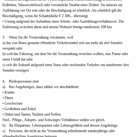
Erdbeben, Wasserrohrbruch oder vorsätzliche Straftat eines Dritten. Sie müssen zur
Aufklärung vor Ort sein oder die Beschädigung ist erheblich. Als erheblich gilt die
Beschädigung, wenn die Schadenhöhe € 2.500,– übersteigt.
• Umzug aufgrund der Aufnahme eines Arbeits- oder Ausbildungsverhältnisses. Die
Entfernung zwischen altem und neuem Wohnort beträgt mindestens 100 km.
3. Wenn Sie die Veranstaltung versäumen, weil
a) das von Ihnen genutzte öffentliche Verkehrsmittel sich um mehr als drei Stunden
verspätet oder
b) weil das Fahrzeug, mit dem Sie die Veranstaltung erreichen wollten, eine Panne oder
einen Unfall hat oder
c) sich die Ankunft aufgrund eines Staus oder stockenden Verkehrs um mindestens drei
Stunden verzögert.
4. Risikopersonen sind
a) Ihre Angehörigen, dazu zählen wir abschließend:
• Kinder
• Eltern
• Geschwister
• Großeltern und Enkel
• Onkel und Tanten, Nichten und Neffen
Stief,- Pflege-, Adoptiv- und Schwieger-Verhältnisse stellen wir gleich.
b) Ihr Ehepartner, Lebenspartner oder Lebensgefährte und dessen Angehörige.
c) Personen, die nicht an der Veranstaltung teilnehmende minderjährige oder
pflegebedürftige Angehörige betreuen.