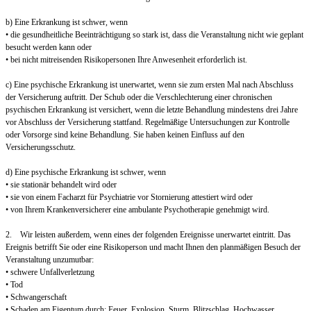
b) Eine Erkrankung ist schwer, wenn
• die gesundheitliche Beeinträchtigung so stark ist, dass die Veranstaltung nicht wie geplant
besucht werden kann oder
• bei nicht mitreisenden Risikopersonen Ihre Anwesenheit erforderlich ist.
c) Eine psychische Erkrankung ist unerwartet, wenn sie zum ersten Mal nach Abschluss
der Versicherung auftritt. Der Schub oder die Verschlechterung einer chronischen
psychischen Erkrankung ist versichert, wenn die letzte Behandlung mindestens drei Jahre
vor Abschluss der Versicherung stattfand. Regelmäßige Untersuchungen zur Kontrolle
oder Vorsorge sind keine Behandlung. Sie haben keinen Einfluss auf den
Versicherungsschutz.
d) Eine psychische Erkrankung ist schwer, wenn
• sie stationär behandelt wird oder
• sie von einem Facharzt für Psychiatrie vor Stornierung attestiert wird oder
• von Ihrem Krankenversicherer eine ambulante Psychotherapie genehmigt wird.
2. Wir leisten außerdem, wenn eines der folgenden Ereignisse unerwartet eintritt. Das
Ereignis betrifft Sie oder eine Risikoperson und macht Ihnen den planmäßigen Besuch der
Veranstaltung unzumutbar:
• schwere Unfallverletzung
• Tod
• Schwangerschaft
• Schaden am Eigentum durch: Feuer, Explosion, Sturm, Blitzschlag, Hochwasser,