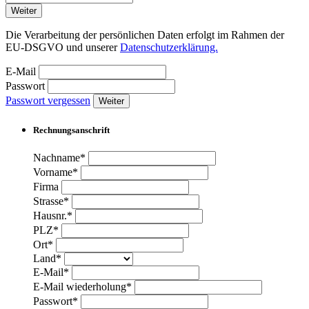
Weiter
Die Verarbeitung der persönlichen Daten erfolgt im Rahmen der
EU-DSGVO und unserer
Datenschutzerklärung.
E-Mail
Passwort
Passwort vergessen
Weiter
Rechnungsanschrift
Nachname*
Vorname*
Firma
Strasse*
Hausnr.*
PLZ*
Ort*
Land*
E-Mail*
E-Mail wiederholung*
Passwort*