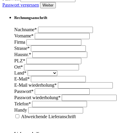
Passwort vergessen
Weiter
Rechnungsanschrift
Nachname*
Vorname*
Firma
Strasse*
Hausnr.*
PLZ*
Ort*
Land*
E-Mail*
E-Mail wiederholung*
Passwort*
Passwort wiederholung*
Telefon*
Handy
Abweichende Lieferanschrift