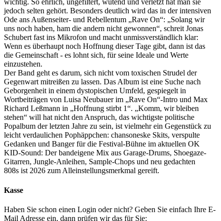
wichtig. So ehrlich, ungefiltert, wütend und verletzt hat man sie
jedoch selten gehört. Besonders deutlich wird das in der intensiven
Ode ans Außenseiter- und Rebellentum „Rave On“: „Solang wir
uns noch haben, ham die andern nicht gewonnen“, schreit Jonas
Schubert fast ins Mikrofon und macht unmissverständlich klar:
Wenn es überhaupt noch Hoffnung dieser Tage gibt, dann ist das
die Gemeinschaft - es lohnt sich, für seine Ideale und Werte
einzustehen.
Der Band geht es darum, sich nicht vom toxischen Strudel der
Gegenwart mitreißen zu lassen. Das Album ist eine Suche nach
Geborgenheit in einem dystopischen Umfeld, gespiegelt in
Wortbeiträgen von Luisa Neubauer im „Rave On“-Intro und Max
Richard Leßmann in „Hoffnung stirbt 1“. „Komm, wir bleiben
stehen“ will hat nicht den Anspruch, das wichtigste politische
Popalbum der letzten Jahre zu sein, ist vielmehr ein Gegenstück zu
leicht verdaulichen Pophäppchen: chansoneske Skits, verspulte
Gedanken und Banger für die Festival-Bühne im aktuellen OK
KID-Sound: Der bandeigene Mix aus Garage-Drums, Shoegaze-
Gitarren, Jungle-Anleihen, Sample-Chops und neu gedachten
808s ist 2026 zum Alleinstellungsmerkmal gereift.
Kasse
Haben Sie schon einen Login oder nicht? Geben Sie einfach Ihre E-
Mail Adresse ein, dann prüfen wir das für Sie: