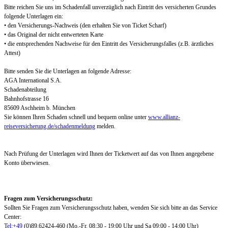
Bitte reichen Sie uns im Schadenfall unverzüglich nach Eintritt des versicherten Grundes
folgende Unterlagen ein:
• den Versicherungs-Nachweis (den erhalten Sie von Ticket Scharf)
• das Original der nicht entwerteten Karte
• die entsprechenden Nachweise für den Eintritt des Versicherungsfalles (z.B. ärztliches
Attest)
Bitte senden Sie die Unterlagen an folgende Adresse:
AGA International S.A.
Schadenabteilung
Bahnhofstrasse 16
85609 Aschheim b. München
Sie können Ihren Schaden schnell und bequem online unter
www.allianz-
reiseversicherung.de/schadenmeldung
melden.
Nach Prüfung der Unterlagen wird Ihnen der Ticketwert auf das von Ihnen angegebene
Konto überwiesen.
Fragen zum Versicherungsschutz:
Sollten Sie Fragen zum Versicherungsschutz haben, wenden Sie sich bitte an das Service
Center:
Tel:+49
(0)89.62424-460 (Mo.-Fr. 08:30 - 19:00 Uhr und Sa 09:00 - 14:00 Uhr)