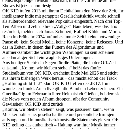
deutschsprachigen Musiklandschaft, und die Vorfreude auf die
Shows ist jetzt schon riesig!
OK KID trafen 2013 mit ihrem Debütalbum den Nerv der Zeit, ihr
intelligenter Indie mit gerappter Gesellschaftskritik wurde schnell
als außerordentlich relevante Popkultur eingestuft. Nach drei Top-
Ten-Alben und zehn Jahren „Vollgas“-Bandleben, wie das Trio
resümiert, melden sich Jonas Schubert, Raffael Kühle und Moritz
Rech im Frühjahr 2024 auf unbestimmte Zeit in eine notwendige
Pause ab: kein Social Media, keine Konzerte, keine Releases. Und
das in Zeiten, in denen das Füttern des Algorithmus und
Aufmerksamkeit die wichtigsten Währungen zu sein scheinen –
aus damaliger Sicht ein waghalsiges Unterfangen.
Aus heutiger Sicht: ein Segen für die Platte, die in der Off-Zeit
entstand. „Komm, wir bleiben stehen“ heißt das fünfte
Studioalbum von OK KID, erscheint Ende Mai 2026 und sticht
aus ihrem bisherigen Werk heraus – das macht schon der Track
„Hoffnung stirbt 1–3“ klar: OK KID treffen das JETZT im
wundesten Punkt. Auch live gibt die Band ein Lebenszeichen: Ein
Guerilla-Gig im Februar in ihrer Heimatstadt Gießen, bei dem sie
die News vom neuen Album droppen, gibt der Community
Gewissheit: OK KID sind zurück.
„Komm, wir bleiben stehen“ zeigt, was passieren kann, wenn
Musiker politische, gesellschaftliche und persönliche Irrungen
aufsaugen und in musikalisch-kunstvolle Statements gießen. OK
KID gelingt das authentisch – Haltung war ihrer Musik immer