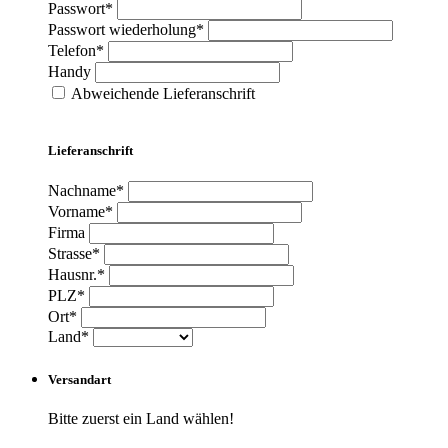
Passwort*
Passwort wiederholung*
Telefon*
Handy
Abweichende Lieferanschrift
Lieferanschrift
Nachname*
Vorname*
Firma
Strasse*
Hausnr.*
PLZ*
Ort*
Land*
Versandart
Bitte zuerst ein Land wählen!