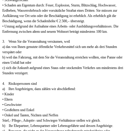
• Schwangerschaft
• Schaden am Eigentum durch: Feuer, Explosion, Sturm, Blitzschlag, Hochwasser,
Erdbeben, Wasserrohrbruch oder vorsätzliche Straftat eines Dritten. Sie müssen zur
Aufklärung vor Ort sein oder die Beschädigung ist erheblich. Als erheblich gilt die
Beschädigung, wenn die Schadenhöhe € 2.500,– übersteigt.
• Umzug aufgrund der Aufnahme eines Arbeits- oder Ausbildungsverhältnisses. Die
Entfernung zwischen altem und neuem Wohnort beträgt mindestens 100 km.
3. Wenn Sie die Veranstaltung versäumen, weil
a) das von Ihnen genutzte öffentliche Verkehrsmittel sich um mehr als drei Stunden
verspätet oder
b) weil das Fahrzeug, mit dem Sie die Veranstaltung erreichen wollten, eine Panne oder
einen Unfall hat oder
c) sich die Ankunft aufgrund eines Staus oder stockenden Verkehrs um mindestens drei
Stunden verzögert.
4. Risikopersonen sind
a) Ihre Angehörigen, dazu zählen wir abschließend:
• Kinder
• Eltern
• Geschwister
• Großeltern und Enkel
• Onkel und Tanten, Nichten und Neffen
Stief,- Pflege-, Adoptiv- und Schwieger-Verhältnisse stellen wir gleich.
b) Ihr Ehepartner, Lebenspartner oder Lebensgefährte und dessen Angehörige.