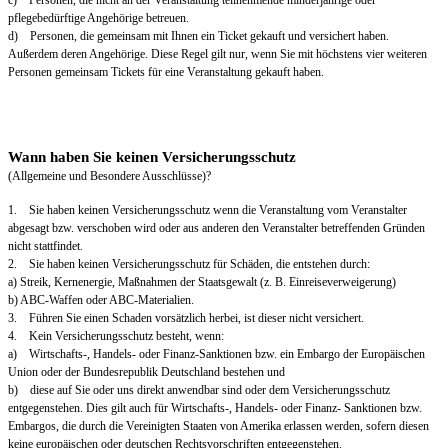
c) Personen, die nicht an der Veranstaltung teilnehmende minderjährige oder
pflegebedürftige Angehörige betreuen.
d) Personen, die gemeinsam mit Ihnen ein Ticket gekauft und versichert haben.
Außerdem deren Angehörige. Diese Regel gilt nur, wenn Sie mit höchstens vier weiteren
Personen gemeinsam Tickets für eine Veranstaltung gekauft haben.
Wann haben Sie keinen Versicherungsschutz
(Allgemeine und Besondere Ausschlüsse)?
1. Sie haben keinen Versicherungsschutz wenn die Veranstaltung vom Veranstalter
abgesagt bzw. verschoben wird oder aus anderen den Veranstalter betreffenden Gründen
nicht stattfindet.
2. Sie haben keinen Versicherungsschutz für Schäden, die entstehen durch:
a) Streik, Kernenergie, Maßnahmen der Staatsgewalt (z. B. Einreiseverweigerung)
b) ABC-Waffen oder ABC-Materialien.
3. Führen Sie einen Schaden vorsätzlich herbei, ist dieser nicht versichert.
4. Kein Versicherungsschutz besteht, wenn:
a) Wirtschafts-, Handels- oder Finanz-Sanktionen bzw. ein Embargo der Europäischen
Union oder der Bundesrepublik Deutschland bestehen und
b) diese auf Sie oder uns direkt anwendbar sind oder dem Versicherungsschutz
entgegenstehen. Dies gilt auch für Wirtschafts-, Handels- oder Finanz- Sanktionen bzw.
Embargos, die durch die Vereinigten Staaten von Amerika erlassen werden, sofern diesen
keine europäischen oder deutschen Rechtsvorschriften entgegenstehen.