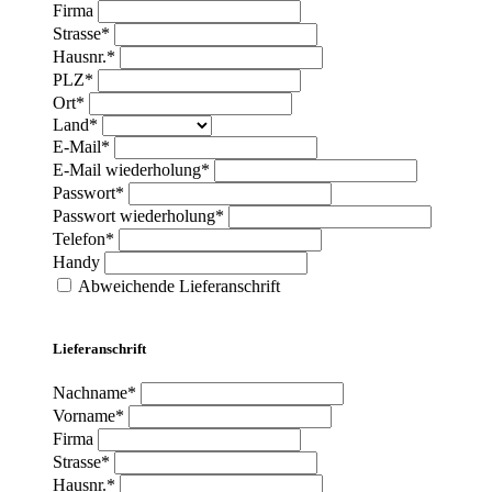
Firma
Strasse*
Hausnr.*
PLZ*
Ort*
Land*
E-Mail*
E-Mail wiederholung*
Passwort*
Passwort wiederholung*
Telefon*
Handy
Abweichende Lieferanschrift
Lieferanschrift
Nachname*
Vorname*
Firma
Strasse*
Hausnr.*