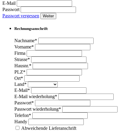
E-Mail
Passwort
Passwort vergessen
Weiter
Rechnungsanschrift
Nachname*
Vorname*
Firma
Strasse*
Hausnr.*
PLZ*
Ort*
Land*
E-Mail*
E-Mail wiederholung*
Passwort*
Passwort wiederholung*
Telefon*
Handy
Abweichende Lieferanschrift