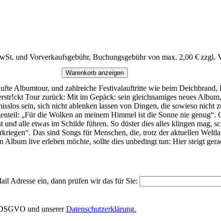
MwSt. und Vorverkaufsgebühr, Buchungsgebühr von max. 2,00 € zzgl. 
Warenkorb anzeigen
kaufte Albumtour, und zahlreiche Festivalauftritte wie beim Deichbrand
tr!ckt Tour zurück: Mit im Gepäck: sein gleichnamiges neues Album, in
sslos sein, sich nicht ablenken lassen von Dingen, die sowieso nicht z
egenteil: „Für die Wolken an meinem Himmel ist die Sonne nie genug“. 
ist und alle etwas im Schilde führen. So düster dies alles klingen mag,
kriegen“. Das sind Songs für Menschen, die, trotz der aktuellen Weltla
Album live erleben möchte, sollte dies unbedingt tun: Hier steigt ge
il Adresse ein, dann prüfen wir das für Sie:
EU-DSGVO und unserer
Datenschutzerklärung.