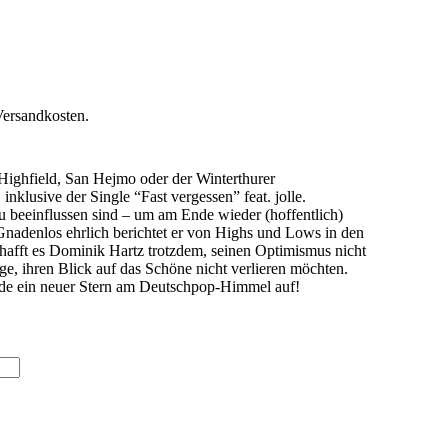
Versandkosten.
, Highfield, San Hejmo oder der Winterthurer
klusive der Single “Fast vergessen” feat. jolle.
u beeinflussen sind – um am Ende wieder (hoffentlich)
Gnadenlos ehrlich berichtet er von Highs und Lows in den
 schafft es Dominik Hartz trotzdem, seinen Optimismus nicht
ge, ihren Blick auf das Schöne nicht verlieren möchten.
rade ein neuer Stern am Deutschpop-Himmel auf!