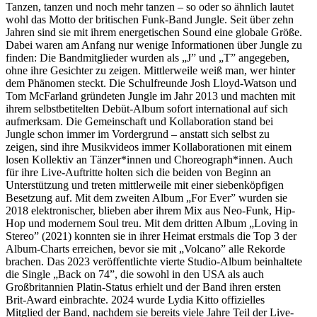
Tanzen, tanzen und noch mehr tanzen – so oder so ähnlich lautet
wohl das Motto der britischen Funk-Band Jungle. Seit über zehn
Jahren sind sie mit ihrem energetischen Sound eine globale Größe.
Dabei waren am Anfang nur wenige Informationen über Jungle zu
finden: Die Bandmitglieder wurden als „J” und „T” angegeben,
ohne ihre Gesichter zu zeigen. Mittlerweile weiß man, wer hinter
dem Phänomen steckt. Die Schulfreunde Josh Lloyd-Watson und
Tom McFarland gründeten Jungle im Jahr 2013 und machten mit
ihrem selbstbetitelten Debüt-Album sofort international auf sich
aufmerksam. Die Gemeinschaft und Kollaboration stand bei
Jungle schon immer im Vordergrund – anstatt sich selbst zu
zeigen, sind ihre Musikvideos immer Kollaborationen mit einem
losen Kollektiv an Tänzer*innen und Choreograph*innen. Auch
für ihre Live-Auftritte holten sich die beiden von Beginn an
Unterstützung und treten mittlerweile mit einer siebenköpfigen
Besetzung auf. Mit dem zweiten Album „For Ever” wurden sie
2018 elektronischer, blieben aber ihrem Mix aus Neo-Funk, Hip-
Hop und modernem Soul treu. Mit dem dritten Album „Loving in
Stereo” (2021) konnten sie in ihrer Heimat erstmals die Top 3 der
Album-Charts erreichen, bevor sie mit „Volcano” alle Rekorde
brachen. Das 2023 veröffentlichte vierte Studio-Album beinhaltete
die Single „Back on 74”, die sowohl in den USA als auch
Großbritannien Platin-Status erhielt und der Band ihren ersten
Brit-Award einbrachte. 2024 wurde Lydia Kitto offizielles
Mitglied der Band, nachdem sie bereits viele Jahre Teil der Live-