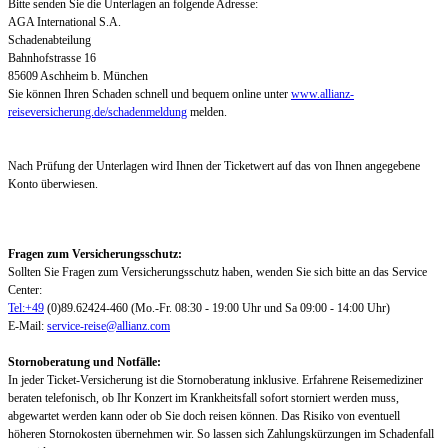
Bitte senden Sie die Unterlagen an folgende Adresse:
AGA International S.A.
Schadenabteilung
Bahnhofstrasse 16
85609 Aschheim b. München
Sie können Ihren Schaden schnell und bequem online unter
www.allianz-
reiseversicherung.de/schadenmeldung
melden.
Nach Prüfung der Unterlagen wird Ihnen der Ticketwert auf das von Ihnen angegebene
Konto überwiesen.
Fragen zum Versicherungsschutz:
Sollten Sie Fragen zum Versicherungsschutz haben, wenden Sie sich bitte an das Service
Center:
Tel:+49
(0)89.62424-460 (Mo.-Fr. 08:30 - 19:00 Uhr und Sa 09:00 - 14:00 Uhr)
E-Mail:
service-reise@allianz.com
Stornoberatung und Notfälle:
In jeder Ticket-Versicherung ist die Stornoberatung inklusive. Erfahrene Reisemediziner
beraten telefonisch, ob Ihr Konzert im Krankheitsfall sofort storniert werden muss,
abgewartet werden kann oder ob Sie doch reisen können. Das Risiko von eventuell
höheren Stornokosten übernehmen wir. So lassen sich Zahlungskürzungen im Schadenfall