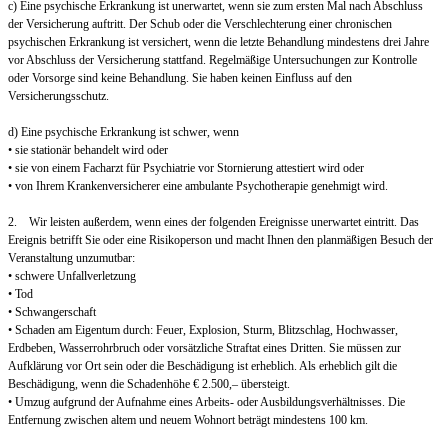
c) Eine psychische Erkrankung ist unerwartet, wenn sie zum ersten Mal nach Abschluss
der Versicherung auftritt. Der Schub oder die Verschlechterung einer chronischen
psychischen Erkrankung ist versichert, wenn die letzte Behandlung mindestens drei Jahre
vor Abschluss der Versicherung stattfand. Regelmäßige Untersuchungen zur Kontrolle
oder Vorsorge sind keine Behandlung. Sie haben keinen Einfluss auf den
Versicherungsschutz.
d) Eine psychische Erkrankung ist schwer, wenn
• sie stationär behandelt wird oder
• sie von einem Facharzt für Psychiatrie vor Stornierung attestiert wird oder
• von Ihrem Krankenversicherer eine ambulante Psychotherapie genehmigt wird.
2. Wir leisten außerdem, wenn eines der folgenden Ereignisse unerwartet eintritt. Das
Ereignis betrifft Sie oder eine Risikoperson und macht Ihnen den planmäßigen Besuch der
Veranstaltung unzumutbar:
• schwere Unfallverletzung
• Tod
• Schwangerschaft
• Schaden am Eigentum durch: Feuer, Explosion, Sturm, Blitzschlag, Hochwasser,
Erdbeben, Wasserrohrbruch oder vorsätzliche Straftat eines Dritten. Sie müssen zur
Aufklärung vor Ort sein oder die Beschädigung ist erheblich. Als erheblich gilt die
Beschädigung, wenn die Schadenhöhe € 2.500,– übersteigt.
• Umzug aufgrund der Aufnahme eines Arbeits- oder Ausbildungsverhältnisses. Die
Entfernung zwischen altem und neuem Wohnort beträgt mindestens 100 km.