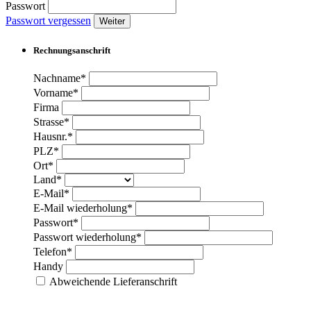
Passwort
Passwort vergessen
Weiter
Rechnungsanschrift
Nachname*
Vorname*
Firma
Strasse*
Hausnr.*
PLZ*
Ort*
Land*
E-Mail*
E-Mail wiederholung*
Passwort*
Passwort wiederholung*
Telefon*
Handy
Abweichende Lieferanschrift