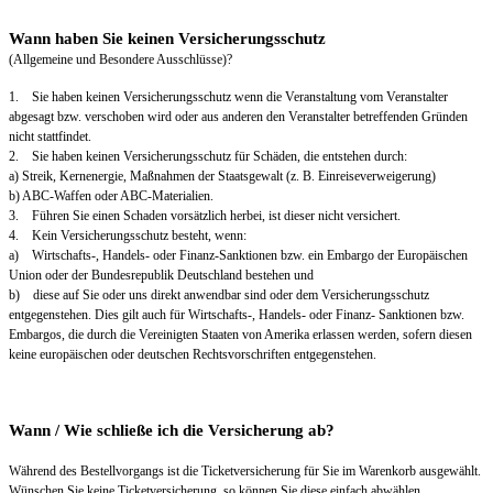
Wann haben Sie keinen Versicherungsschutz
(Allgemeine und Besondere Ausschlüsse)?
1. Sie haben keinen Versicherungsschutz wenn die Veranstaltung vom Veranstalter
abgesagt bzw. verschoben wird oder aus anderen den Veranstalter betreffenden Gründen
nicht stattfindet.
2. Sie haben keinen Versicherungsschutz für Schäden, die entstehen durch:
a) Streik, Kernenergie, Maßnahmen der Staatsgewalt (z. B. Einreiseverweigerung)
b) ABC-Waffen oder ABC-Materialien.
3. Führen Sie einen Schaden vorsätzlich herbei, ist dieser nicht versichert.
4. Kein Versicherungsschutz besteht, wenn:
a) Wirtschafts-, Handels- oder Finanz-Sanktionen bzw. ein Embargo der Europäischen
Union oder der Bundesrepublik Deutschland bestehen und
b) diese auf Sie oder uns direkt anwendbar sind oder dem Versicherungsschutz
entgegenstehen. Dies gilt auch für Wirtschafts-, Handels- oder Finanz- Sanktionen bzw.
Embargos, die durch die Vereinigten Staaten von Amerika erlassen werden, sofern diesen
keine europäischen oder deutschen Rechtsvorschriften entgegenstehen.
Wann / Wie schließe ich die Versicherung ab?
Während des Bestellvorgangs ist die Ticketversicherung für Sie im Warenkorb ausgewählt.
Wünschen Sie keine Ticketversicherung, so können Sie diese einfach abwählen.