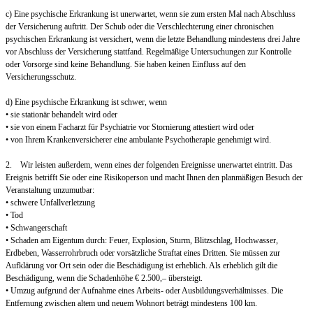
c) Eine psychische Erkrankung ist unerwartet, wenn sie zum ersten Mal nach Abschluss
der Versicherung auftritt. Der Schub oder die Verschlechterung einer chronischen
psychischen Erkrankung ist versichert, wenn die letzte Behandlung mindestens drei Jahre
vor Abschluss der Versicherung stattfand. Regelmäßige Untersuchungen zur Kontrolle
oder Vorsorge sind keine Behandlung. Sie haben keinen Einfluss auf den
Versicherungsschutz.
d) Eine psychische Erkrankung ist schwer, wenn
• sie stationär behandelt wird oder
• sie von einem Facharzt für Psychiatrie vor Stornierung attestiert wird oder
• von Ihrem Krankenversicherer eine ambulante Psychotherapie genehmigt wird.
2. Wir leisten außerdem, wenn eines der folgenden Ereignisse unerwartet eintritt. Das
Ereignis betrifft Sie oder eine Risikoperson und macht Ihnen den planmäßigen Besuch der
Veranstaltung unzumutbar:
• schwere Unfallverletzung
• Tod
• Schwangerschaft
• Schaden am Eigentum durch: Feuer, Explosion, Sturm, Blitzschlag, Hochwasser,
Erdbeben, Wasserrohrbruch oder vorsätzliche Straftat eines Dritten. Sie müssen zur
Aufklärung vor Ort sein oder die Beschädigung ist erheblich. Als erheblich gilt die
Beschädigung, wenn die Schadenhöhe € 2.500,– übersteigt.
• Umzug aufgrund der Aufnahme eines Arbeits- oder Ausbildungsverhältnisses. Die
Entfernung zwischen altem und neuem Wohnort beträgt mindestens 100 km.