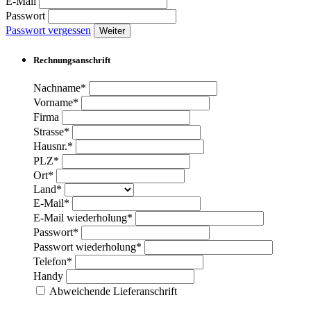
E-Mail
Passwort
Passwort vergessen
Weiter
Rechnungsanschrift
Nachname*
Vorname*
Firma
Strasse*
Hausnr.*
PLZ*
Ort*
Land*
E-Mail*
E-Mail wiederholung*
Passwort*
Passwort wiederholung*
Telefon*
Handy
Abweichende Lieferanschrift