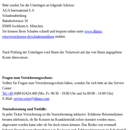
Bitte senden Sie die Unterlagen an folgende Adresse:
AGA International S.A.
Schadenabteilung
Bahnhofstrasse 16
85609 Aschheim b. München
Sie können Ihren Schaden schnell und bequem online unter
www.allianz-
reiseversicherung.de/schadenmeldung
melden.
Nach Prüfung der Unterlagen wird Ihnen der Ticketwert auf das von Ihnen angegebene
Konto überwiesen.
Fragen zum Versicherungsschutz:
Sollten Sie Fragen zum Versicherungsschutz haben, wenden Sie sich bitte an das Service
Center:
Tel:+49
(0)89.62424-460 (Mo.-Fr. 08:30 - 19:00 Uhr und Sa 09:00 - 14:00 Uhr)
E-Mail:
service-reise@allianz.com
Stornoberatung und Notfälle:
In jeder Ticket-Versicherung ist die Stornoberatung inklusive. Erfahrene Reisemediziner
beraten telefonisch, ob Ihr Konzert im Krankheitsfall sofort storniert werden muss,
abgewartet werden kann oder ob Sie doch reisen können. Das Risiko von eventuell
höheren Stornokosten übernehmen wir. So lassen sich Zahlungskürzungen im Schadenfall