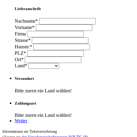
Lieferanschrift
Nachname*
Vorname*
Firma
Strasse*
Hausnr.*
PLZ*
Ort*
Land*
Versandart
Bitte zuerst ein Land wählen!
Zahlungsart
Bitte zuerst ein Land wählen!
Weiter
Informationen zur Ticketversicherung
(Auszug aus
den Versicherungsbedingungen AVB TIC 18
)