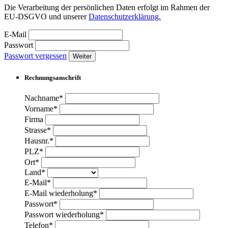
Die Verarbeitung der persönlichen Daten erfolgt im Rahmen der
EU-DSGVO und unserer
Datenschutzerklärung.
E-Mail
Passwort
Passwort vergessen
Weiter
Rechnungsanschrift
Nachname*
Vorname*
Firma
Strasse*
Hausnr.*
PLZ*
Ort*
Land*
E-Mail*
E-Mail wiederholung*
Passwort*
Passwort wiederholung*
Telefon*