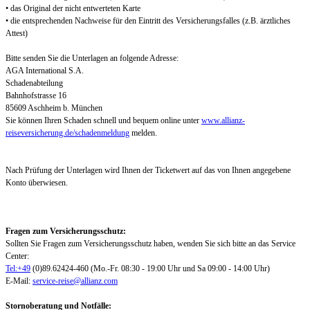
• das Original der nicht entwerteten Karte
• die entsprechenden Nachweise für den Eintritt des Versicherungsfalles (z.B. ärztliches
Attest)
Bitte senden Sie die Unterlagen an folgende Adresse:
AGA International S.A.
Schadenabteilung
Bahnhofstrasse 16
85609 Aschheim b. München
Sie können Ihren Schaden schnell und bequem online unter
www.allianz-
reiseversicherung.de/schadenmeldung
melden.
Nach Prüfung der Unterlagen wird Ihnen der Ticketwert auf das von Ihnen angegebene
Konto überwiesen.
Fragen zum Versicherungsschutz:
Sollten Sie Fragen zum Versicherungsschutz haben, wenden Sie sich bitte an das Service
Center:
Tel:+49
(0)89.62424-460 (Mo.-Fr. 08:30 - 19:00 Uhr und Sa 09:00 - 14:00 Uhr)
E-Mail:
service-reise@allianz.com
Stornoberatung und Notfälle: