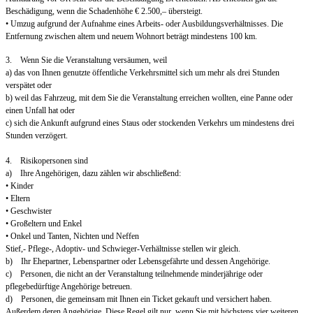
Beschädigung, wenn die Schadenhöhe € 2.500,– übersteigt.
• Umzug aufgrund der Aufnahme eines Arbeits- oder Ausbildungsverhältnisses. Die
Entfernung zwischen altem und neuem Wohnort beträgt mindestens 100 km.
3. Wenn Sie die Veranstaltung versäumen, weil
a) das von Ihnen genutzte öffentliche Verkehrsmittel sich um mehr als drei Stunden
verspätet oder
b) weil das Fahrzeug, mit dem Sie die Veranstaltung erreichen wollten, eine Panne oder
einen Unfall hat oder
c) sich die Ankunft aufgrund eines Staus oder stockenden Verkehrs um mindestens drei
Stunden verzögert.
4. Risikopersonen sind
a) Ihre Angehörigen, dazu zählen wir abschließend:
• Kinder
• Eltern
• Geschwister
• Großeltern und Enkel
• Onkel und Tanten, Nichten und Neffen
Stief,- Pflege-, Adoptiv- und Schwieger-Verhältnisse stellen wir gleich.
b) Ihr Ehepartner, Lebenspartner oder Lebensgefährte und dessen Angehörige.
c) Personen, die nicht an der Veranstaltung teilnehmende minderjährige oder
pflegebedürftige Angehörige betreuen.
d) Personen, die gemeinsam mit Ihnen ein Ticket gekauft und versichert haben.
Außerdem deren Angehörige. Diese Regel gilt nur, wenn Sie mit höchstens vier weiteren