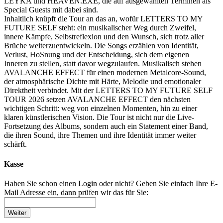
LEYKA und HEAVEN.EXE, die auf ausgewählten Terminen als
Special Guests mit dabei sind.
Inhaltlich knüpft die Tour an das an, wofür LETTERS TO MY
FUTURE SELF steht: ein musikalischer Weg durch Zweifel,
innere Kämpfe, Selbstreflexion und den Wunsch, sich trotz aller
Brüche weiterzuentwickeln. Die Songs erzählen von Identität,
Verlust, HoSnung und der Entscheidung, sich dem eigenen
Inneren zu stellen, statt davor wegzulaufen. Musikalisch stehen
AVALANCHE EFFECT für einen modernen Metalcore-Sound,
der atmosphärische Dichte mit Härte, Melodie und emotionaler
Direktheit verbindet. Mit der LETTERS TO MY FUTURE SELF
TOUR 2026 setzen AVALANCHE EFFECT den nächsten
wichtigen Schritt: weg von einzelnen Momenten, hin zu einer
klaren künstlerischen Vision. Die Tour ist nicht nur die Live-
Fortsetzung des Albums, sondern auch ein Statement einer Band,
die ihren Sound, ihre Themen und ihre Identität immer weiter
schärft.
Kasse
Haben Sie schon einen Login oder nicht? Geben Sie einfach Ihre E-
Mail Adresse ein, dann prüfen wir das für Sie:
Weiter