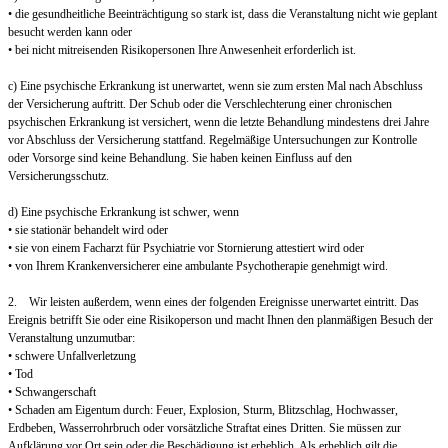
• die gesundheitliche Beeinträchtigung so stark ist, dass die Veranstaltung nicht wie geplant
besucht werden kann oder
• bei nicht mitreisenden Risikopersonen Ihre Anwesenheit erforderlich ist.
c) Eine psychische Erkrankung ist unerwartet, wenn sie zum ersten Mal nach Abschluss
der Versicherung auftritt. Der Schub oder die Verschlechterung einer chronischen
psychischen Erkrankung ist versichert, wenn die letzte Behandlung mindestens drei Jahre
vor Abschluss der Versicherung stattfand. Regelmäßige Untersuchungen zur Kontrolle
oder Vorsorge sind keine Behandlung. Sie haben keinen Einfluss auf den
Versicherungsschutz.
d) Eine psychische Erkrankung ist schwer, wenn
• sie stationär behandelt wird oder
• sie von einem Facharzt für Psychiatrie vor Stornierung attestiert wird oder
• von Ihrem Krankenversicherer eine ambulante Psychotherapie genehmigt wird.
2. Wir leisten außerdem, wenn eines der folgenden Ereignisse unerwartet eintritt. Das
Ereignis betrifft Sie oder eine Risikoperson und macht Ihnen den planmäßigen Besuch der
Veranstaltung unzumutbar:
• schwere Unfallverletzung
• Tod
• Schwangerschaft
• Schaden am Eigentum durch: Feuer, Explosion, Sturm, Blitzschlag, Hochwasser,
Erdbeben, Wasserrohrbruch oder vorsätzliche Straftat eines Dritten. Sie müssen zur
Aufklärung vor Ort sein oder die Beschädigung ist erheblich. Als erheblich gilt die