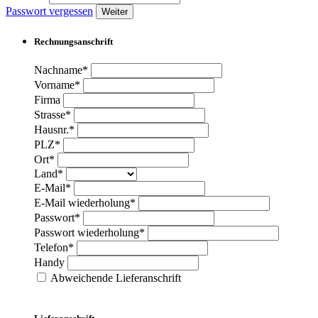
Passwort vergessen
Weiter
Rechnungsanschrift
Nachname*
Vorname*
Firma
Strasse*
Hausnr.*
PLZ*
Ort*
Land*
E-Mail*
E-Mail wiederholung*
Passwort*
Passwort wiederholung*
Telefon*
Handy
Abweichende Lieferanschrift