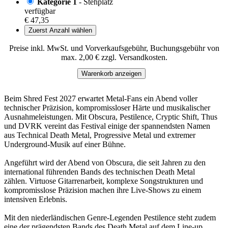
Kategorie 1
- Stehplatz
verfügbar
€ 47,35
Zuerst Anzahl wählen
Preise inkl. MwSt. und Vorverkaufsgebühr, Buchungsgebühr von
max. 2,00 € zzgl. Versandkosten.
Warenkorb anzeigen
Beim Shred Fest 2027 erwartet Metal-Fans ein Abend voller
technischer Präzision, kompromissloser Härte und musikalischer
Ausnahmeleistungen. Mit Obscura, Pestilence, Cryptic Shift, Thus
und DVRK vereint das Festival einige der spannendsten Namen
aus Technical Death Metal, Progressive Metal und extremer
Underground-Musik auf einer Bühne.
Angeführt wird der Abend von Obscura, die seit Jahren zu den
international führenden Bands des technischen Death Metal
zählen. Virtuose Gitarrenarbeit, komplexe Songstrukturen und
kompromisslose Präzision machen ihre Live-Shows zu einem
intensiven Erlebnis.
Mit den niederländischen Genre-Legenden Pestilence steht zudem
eine der prägendsten Bands des Death Metal auf dem Line-up.