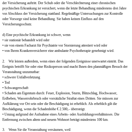
der Versicherung auftritt. Der Schub oder die Verschlechterung einer chronischen
psychischen Erkrankung ist versichert, wenn die letzte Behandlung mindestens drei Jahre
vor Abschluss der Versicherung stattfand. Regelmäßige Untersuchungen zur Kontrolle
oder Vorsorge sind keine Behandlung. Sie haben keinen Einfluss auf den
Versicherungsschutz.
d) Eine psychische Erkrankung ist schwer, wenn
• sie stationär behandelt wird oder
• sie von einem Facharzt für Psychiatrie vor Stornierung attestiert wird oder
• von Ihrem Krankenversicherer eine ambulante Psychotherapie genehmigt wird.
2. Wir leisten außerdem, wenn eines der folgenden Ereignisse unerwartet eintritt. Das
Ereignis betrifft Sie oder eine Risikoperson und macht Ihnen den planmäßigen Besuch der
Veranstaltung unzumutbar:
• schwere Unfallverletzung
• Tod
• Schwangerschaft
• Schaden am Eigentum durch: Feuer, Explosion, Sturm, Blitzschlag, Hochwasser,
Erdbeben, Wasserrohrbruch oder vorsätzliche Straftat eines Dritten. Sie müssen zur
Aufklärung vor Ort sein oder die Beschädigung ist erheblich. Als erheblich gilt die
Beschädigung, wenn die Schadenhöhe € 2.500,– übersteigt.
• Umzug aufgrund der Aufnahme eines Arbeits- oder Ausbildungsverhältnisses. Die
Entfernung zwischen altem und neuem Wohnort beträgt mindestens 100 km.
3. Wenn Sie die Veranstaltung versäumen, weil