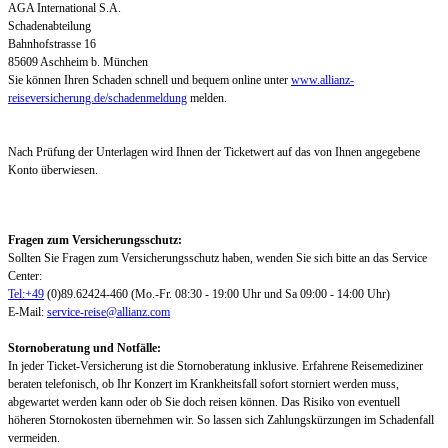
AGA International S.A.
Schadenabteilung
Bahnhofstrasse 16
85609 Aschheim b. München
Sie können Ihren Schaden schnell und bequem online unter
www.allianz-
reiseversicherung.de/schadenmeldung
melden.
Nach Prüfung der Unterlagen wird Ihnen der Ticketwert auf das von Ihnen angegebene
Konto überwiesen.
Fragen zum Versicherungsschutz:
Sollten Sie Fragen zum Versicherungsschutz haben, wenden Sie sich bitte an das Service
Center:
Tel:+49
(0)89.62424-460 (Mo.-Fr. 08:30 - 19:00 Uhr und Sa 09:00 - 14:00 Uhr)
E-Mail:
service-reise@allianz.com
Stornoberatung und Notfälle:
In jeder Ticket-Versicherung ist die Stornoberatung inklusive. Erfahrene Reisemediziner
beraten telefonisch, ob Ihr Konzert im Krankheitsfall sofort storniert werden muss,
abgewartet werden kann oder ob Sie doch reisen können. Das Risiko von eventuell
höheren Stornokosten übernehmen wir. So lassen sich Zahlungskürzungen im Schadenfall
vermeiden.