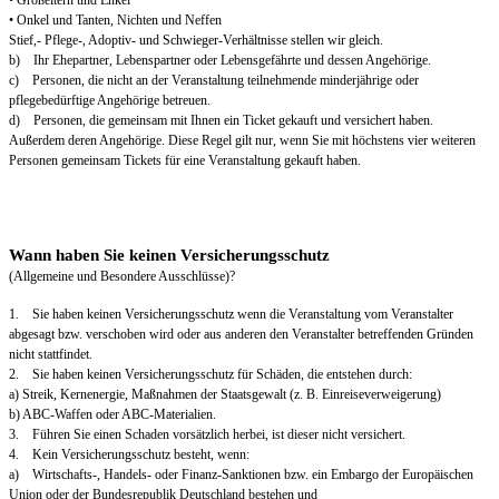
• Großeltern und Enkel
• Onkel und Tanten, Nichten und Neffen
Stief,- Pflege-, Adoptiv- und Schwieger-Verhältnisse stellen wir gleich.
b) Ihr Ehepartner, Lebenspartner oder Lebensgefährte und dessen Angehörige.
c) Personen, die nicht an der Veranstaltung teilnehmende minderjährige oder
pflegebedürftige Angehörige betreuen.
d) Personen, die gemeinsam mit Ihnen ein Ticket gekauft und versichert haben.
Außerdem deren Angehörige. Diese Regel gilt nur, wenn Sie mit höchstens vier weiteren
Personen gemeinsam Tickets für eine Veranstaltung gekauft haben.
Wann haben Sie keinen Versicherungsschutz
(Allgemeine und Besondere Ausschlüsse)?
1. Sie haben keinen Versicherungsschutz wenn die Veranstaltung vom Veranstalter
abgesagt bzw. verschoben wird oder aus anderen den Veranstalter betreffenden Gründen
nicht stattfindet.
2. Sie haben keinen Versicherungsschutz für Schäden, die entstehen durch:
a) Streik, Kernenergie, Maßnahmen der Staatsgewalt (z. B. Einreiseverweigerung)
b) ABC-Waffen oder ABC-Materialien.
3. Führen Sie einen Schaden vorsätzlich herbei, ist dieser nicht versichert.
4. Kein Versicherungsschutz besteht, wenn:
a) Wirtschafts-, Handels- oder Finanz-Sanktionen bzw. ein Embargo der Europäischen
Union oder der Bundesrepublik Deutschland bestehen und