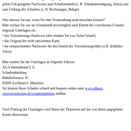
jedem Fall geeignete Nachweise zum Schadeneintritt (z. B. Schadenbestätigung, Attest) und
zum Umfang des Schadens (z. B. Rechnungen, Belege).
Was müssen Sie tun, wenn Sie eine Veranstaltung nicht besuchen können?
Bitte reichen Sie uns im Schadenfall unverzüglich nach Eintritt des versicherten Grundes
folgende Unterlagen ein:
• den Versicherungs-Nachweis (den erhalten Sie von Ticket Scharf)
• das Original der nicht entwerteten Karte
• die entsprechenden Nachweise für den Eintritt des Versicherungsfalles (z.B. ärztliches
Attest)
Bitte senden Sie die Unterlagen an folgende Adresse:
AGA International S.A.
Schadenabteilung
Bahnhofstrasse 16
85609 Aschheim b. München
Sie können Ihren Schaden schnell und bequem online unter
www.allianz-
reiseversicherung.de/schadenmeldung
melden.
Nach Prüfung der Unterlagen wird Ihnen der Ticketwert auf das von Ihnen angegebene
Konto überwiesen.