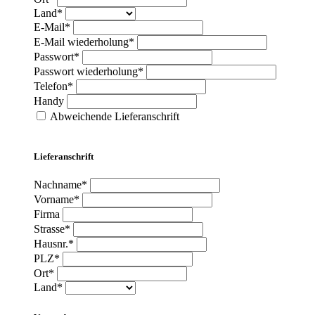
Land*
E-Mail*
E-Mail wiederholung*
Passwort*
Passwort wiederholung*
Telefon*
Handy
Abweichende Lieferanschrift
Lieferanschrift
Nachname*
Vorname*
Firma
Strasse*
Hausnr.*
PLZ*
Ort*
Land*