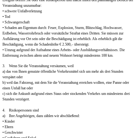
Ereignis betrifft Sie oder eine Risikoperson und macht Ihnen den planmäßigen Besuch der
Veranstaltung unzumutbar:
• schwere Unfallverletzung
• Tod
• Schwangerschaft
• Schaden am Eigentum durch: Feuer, Explosion, Sturm, Blitzschlag, Hochwasser,
Erdbeben, Wasserrohrbruch oder vorsätzliche Straftat eines Dritten. Sie müssen zur
Aufklärung vor Ort sein oder die Beschädigung ist erheblich. Als erheblich gilt die
Beschädigung, wenn die Schadenhöhe € 2.500,– übersteigt.
• Umzug aufgrund der Aufnahme eines Arbeits- oder Ausbildungsverhältnisses. Die
Entfernung zwischen altem und neuem Wohnort beträgt mindestens 100 km.
3. Wenn Sie die Veranstaltung versäumen, weil
a) das von Ihnen genutzte öffentliche Verkehrsmittel sich um mehr als drei Stunden
verspätet oder
b) weil das Fahrzeug, mit dem Sie die Veranstaltung erreichen wollten, eine Panne oder
einen Unfall hat oder
c) sich die Ankunft aufgrund eines Staus oder stockenden Verkehrs um mindestens drei
Stunden verzögert.
4. Risikopersonen sind
a) Ihre Angehörigen, dazu zählen wir abschließend:
• Kinder
• Eltern
• Geschwister