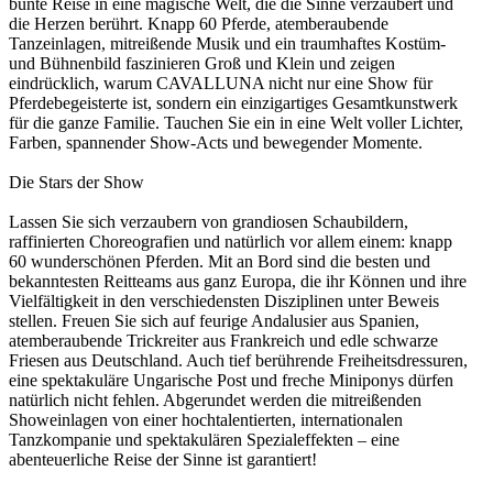
bunte Reise in eine magische Welt, die die Sinne verzaubert und
die Herzen berührt. Knapp 60 Pferde, atemberaubende
Tanzeinlagen, mitreißende Musik und ein traumhaftes Kostüm-
und Bühnenbild faszinieren Groß und Klein und zeigen
eindrücklich, warum CAVALLUNA nicht nur eine Show für
Pferdebegeisterte ist, sondern ein einzigartiges Gesamtkunstwerk
für die ganze Familie. Tauchen Sie ein in eine Welt voller Lichter,
Farben, spannender Show-Acts und bewegender Momente.
Die Stars der Show
Lassen Sie sich verzaubern von grandiosen Schaubildern,
raffinierten Choreografien und natürlich vor allem einem: knapp
60 wunderschönen Pferden. Mit an Bord sind die besten und
bekanntesten Reitteams aus ganz Europa, die ihr Können und ihre
Vielfältigkeit in den verschiedensten Disziplinen unter Beweis
stellen. Freuen Sie sich auf feurige Andalusier aus Spanien,
atemberaubende Trickreiter aus Frankreich und edle schwarze
Friesen aus Deutschland. Auch tief berührende Freiheitsdressuren,
eine spektakuläre Ungarische Post und freche Miniponys dürfen
natürlich nicht fehlen. Abgerundet werden die mitreißenden
Showeinlagen von einer hochtalentierten, internationalen
Tanzkompanie und spektakulären Spezialeffekten – eine
abenteuerliche Reise der Sinne ist garantiert!