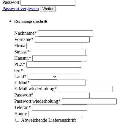
Passwort
Passwort vergessen
Weiter
Rechnungsanschrift
Nachname*
Vorname*
Firma
Strasse*
Hausnr.*
PLZ*
Ort*
Land*
E-Mail*
E-Mail wiederholung*
Passwort*
Passwort wiederholung*
Telefon*
Handy
Abweichende Lieferanschrift