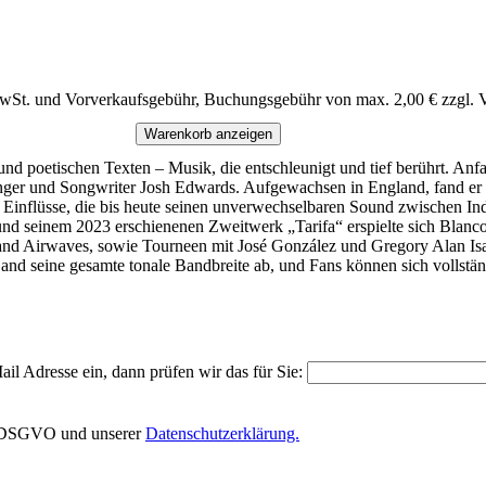
MwSt. und Vorverkaufsgebühr, Buchungsgebühr von max. 2,00 € zzgl. 
Warenkorb anzeigen
 und poetischen Texten – Musik, die entschleunigt und tief berührt. 
Sänger und Songwriter Josh Edwards. Aufgewachsen in England, fand e
 Einflüsse, die bis heute seinen unverwechselbaren Sound zwischen Ind
nd seinem 2023 erschienenen Zweitwerk „Tarifa“ erspielte sich Blanco 
land Airwaves, sowie Tourneen mit José González und Gregory Alan Isa
Band seine gesamte tonale Bandbreite ab, und Fans können sich vollst
il Adresse ein, dann prüfen wir das für Sie:
EU-DSGVO und unserer
Datenschutzerklärung.