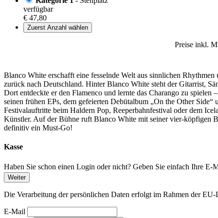
Kategorie 1
- Stehplatz
verfügbar
€ 47,80
Zuerst Anzahl wählen
Preise inkl. 
Blanco White erschafft eine fesselnde Welt aus sinnlichen Rhythmen
zurück nach Deutschland. Hinter Blanco White steht der Gitarrist, 
Dort entdeckte er den Flamenco und lernte das Charango zu spielen –
seinen frühen EPs, dem gefeierten Debütalbum „On the Other Side“ u
Festivalauftritte beim Haldern Pop, Reeperbahnfestival oder dem Ice
Künstler. Auf der Bühne ruft Blanco White mit seiner vier-köpfigen 
definitiv ein Must-Go!
Kasse
Haben Sie schon einen Login oder nicht? Geben Sie einfach Ihre E-Ma
Weiter
Die Verarbeitung der persönlichen Daten erfolgt im Rahmen der 
E-Mail