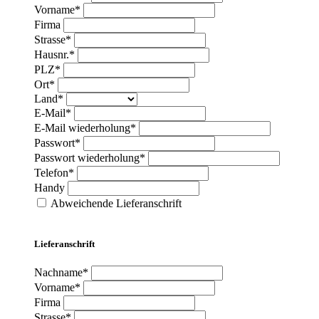
Vorname*
Firma
Strasse*
Hausnr.*
PLZ*
Ort*
Land*
E-Mail*
E-Mail wiederholung*
Passwort*
Passwort wiederholung*
Telefon*
Handy
Abweichende Lieferanschrift
Lieferanschrift
Nachname*
Vorname*
Firma
Strasse*