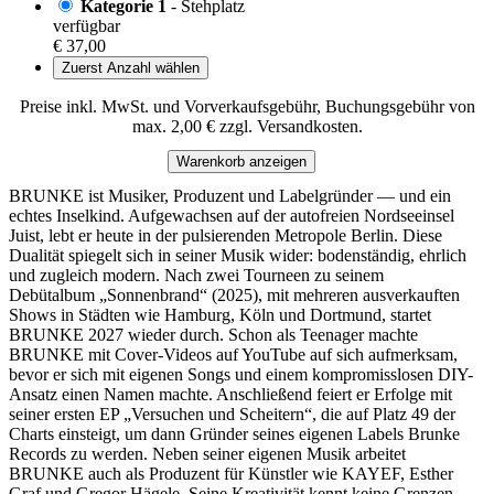
Kategorie 1
- Stehplatz
verfügbar
€ 37,00
Zuerst Anzahl wählen
Preise inkl. MwSt. und Vorverkaufsgebühr, Buchungsgebühr von
max. 2,00 € zzgl. Versandkosten.
Warenkorb anzeigen
BRUNKE ist Musiker, Produzent und Labelgründer — und ein
echtes Inselkind. Aufgewachsen auf der autofreien Nordseeinsel
Juist, lebt er heute in der pulsierenden Metropole Berlin. Diese
Dualität spiegelt sich in seiner Musik wider: bodenständig, ehrlich
und zugleich modern. Nach zwei Tourneen zu seinem
Debütalbum „Sonnenbrand“ (2025), mit mehreren ausverkauften
Shows in Städten wie Hamburg, Köln und Dortmund, startet
BRUNKE 2027 wieder durch. Schon als Teenager machte
BRUNKE mit Cover-Videos auf YouTube auf sich aufmerksam,
bevor er sich mit eigenen Songs und einem kompromisslosen DIY-
Ansatz einen Namen machte. Anschließend feiert er Erfolge mit
seiner ersten EP „Versuchen und Scheitern“, die auf Platz 49 der
Charts einsteigt, um dann Gründer seines eigenen Labels Brunke
Records zu werden. Neben seiner eigenen Musik arbeitet
BRUNKE auch als Produzent für Künstler wie KAYEF, Esther
Graf und Gregor Hägele. Seine Kreativität kennt keine Grenzen