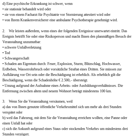
d) Eine psychische Erkrankung ist schwer, wenn
• sie stationär behandelt wird oder
• sie von einem Facharzt für Psychiatrie vor Stornierung attestiert wird oder
• von Ihrem Krankenversicherer eine ambulante Psychotherapie genehmigt wird.
2. Wir leisten außerdem, wenn eines der folgenden Ereignisse unerwartet eintritt. Das
Ereignis betrifft Sie oder eine Risikoperson und macht Ihnen den planmäßigen Besuch der
Veranstaltung unzumutbar:
• schwere Unfallverletzung
• Tod
• Schwangerschaft
• Schaden am Eigentum durch: Feuer, Explosion, Sturm, Blitzschlag, Hochwasser,
Erdbeben, Wasserrohrbruch oder vorsätzliche Straftat eines Dritten. Sie müssen zur
Aufklärung vor Ort sein oder die Beschädigung ist erheblich. Als erheblich gilt die
Beschädigung, wenn die Schadenhöhe € 2.500,– übersteigt.
• Umzug aufgrund der Aufnahme eines Arbeits- oder Ausbildungsverhältnisses. Die
Entfernung zwischen altem und neuem Wohnort beträgt mindestens 100 km.
3. Wenn Sie die Veranstaltung versäumen, weil
a) das von Ihnen genutzte öffentliche Verkehrsmittel sich um mehr als drei Stunden
verspätet oder
b) weil das Fahrzeug, mit dem Sie die Veranstaltung erreichen wollten, eine Panne oder
einen Unfall hat oder
c) sich die Ankunft aufgrund eines Staus oder stockenden Verkehrs um mindestens drei
Stunden verzögert.