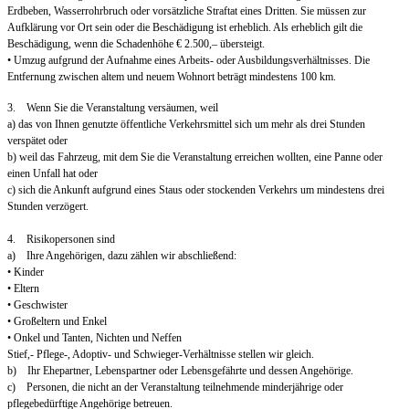
Erdbeben, Wasserrohrbruch oder vorsätzliche Straftat eines Dritten. Sie müssen zur
Aufklärung vor Ort sein oder die Beschädigung ist erheblich. Als erheblich gilt die
Beschädigung, wenn die Schadenhöhe € 2.500,– übersteigt.
• Umzug aufgrund der Aufnahme eines Arbeits- oder Ausbildungsverhältnisses. Die
Entfernung zwischen altem und neuem Wohnort beträgt mindestens 100 km.
3. Wenn Sie die Veranstaltung versäumen, weil
a) das von Ihnen genutzte öffentliche Verkehrsmittel sich um mehr als drei Stunden
verspätet oder
b) weil das Fahrzeug, mit dem Sie die Veranstaltung erreichen wollten, eine Panne oder
einen Unfall hat oder
c) sich die Ankunft aufgrund eines Staus oder stockenden Verkehrs um mindestens drei
Stunden verzögert.
4. Risikopersonen sind
a) Ihre Angehörigen, dazu zählen wir abschließend:
• Kinder
• Eltern
• Geschwister
• Großeltern und Enkel
• Onkel und Tanten, Nichten und Neffen
Stief,- Pflege-, Adoptiv- und Schwieger-Verhältnisse stellen wir gleich.
b) Ihr Ehepartner, Lebenspartner oder Lebensgefährte und dessen Angehörige.
c) Personen, die nicht an der Veranstaltung teilnehmende minderjährige oder
pflegebedürftige Angehörige betreuen.