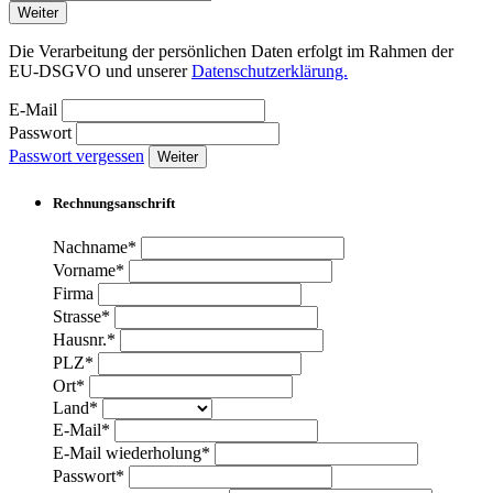
Weiter
Die Verarbeitung der persönlichen Daten erfolgt im Rahmen der
EU-DSGVO und unserer
Datenschutzerklärung.
E-Mail
Passwort
Passwort vergessen
Weiter
Rechnungsanschrift
Nachname*
Vorname*
Firma
Strasse*
Hausnr.*
PLZ*
Ort*
Land*
E-Mail*
E-Mail wiederholung*
Passwort*