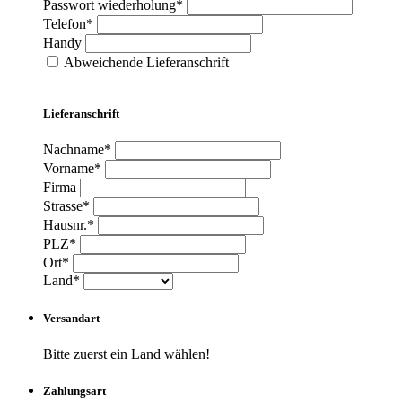
Passwort wiederholung*
Telefon*
Handy
Abweichende Lieferanschrift
Lieferanschrift
Nachname*
Vorname*
Firma
Strasse*
Hausnr.*
PLZ*
Ort*
Land*
Versandart
Bitte zuerst ein Land wählen!
Zahlungsart