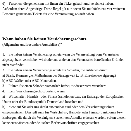
d) Personen, die gemeinsam mit Ihnen ein Ticket gekauft und versichert haben.
Außerdem deren Angehörige. Diese Regel gilt nur, wenn Sie mit höchstens vier weiteren
Personen gemeinsam Tickets für eine Veranstaltung gekauft haben.
Wann haben Sie keinen Versicherungsschutz
(Allgemeine und Besondere Ausschlüsse)?
1. Sie haben keinen Versicherungsschutz wenn die Veranstaltung vom Veranstalter
abgesagt bzw. verschoben wird oder aus anderen den Veranstalter betreffenden Gründen
nicht stattfindet.
2. Sie haben keinen Versicherungsschutz für Schäden, die entstehen durch:
a) Streik, Kernenergie, Maßnahmen der Staatsgewalt (z. B. Einreiseverweigerung)
b) ABC-Waffen oder ABC-Materialien.
3. Führen Sie einen Schaden vorsätzlich herbei, ist dieser nicht versichert.
4. Kein Versicherungsschutz besteht, wenn:
a) Wirtschafts-, Handels- oder Finanz-Sanktionen bzw. ein Embargo der Europäischen
Union oder der Bundesrepublik Deutschland bestehen und
b) diese auf Sie oder uns direkt anwendbar sind oder dem Versicherungsschutz
entgegenstehen. Dies gilt auch für Wirtschafts-, Handels- oder Finanz- Sanktionen bzw.
Embargos, die durch die Vereinigten Staaten von Amerika erlassen werden, sofern diesen
keine europäischen oder deutschen Rechtsvorschriften entgegenstehen.