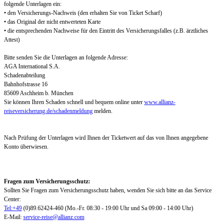
folgende Unterlagen ein:
• den Versicherungs-Nachweis (den erhalten Sie von Ticket Scharf)
• das Original der nicht entwerteten Karte
• die entsprechenden Nachweise für den Eintritt des Versicherungsfalles (z.B. ärztliches
Attest)
Bitte senden Sie die Unterlagen an folgende Adresse:
AGA International S.A.
Schadenabteilung
Bahnhofstrasse 16
85609 Aschheim b. München
Sie können Ihren Schaden schnell und bequem online unter
www.allianz-
reiseversicherung.de/schadenmeldung
melden.
Nach Prüfung der Unterlagen wird Ihnen der Ticketwert auf das von Ihnen angegebene
Konto überwiesen.
Fragen zum Versicherungsschutz:
Sollten Sie Fragen zum Versicherungsschutz haben, wenden Sie sich bitte an das Service
Center:
Tel:+49
(0)89.62424-460 (Mo.-Fr. 08:30 - 19:00 Uhr und Sa 09:00 - 14:00 Uhr)
E-Mail:
service-reise@allianz.com