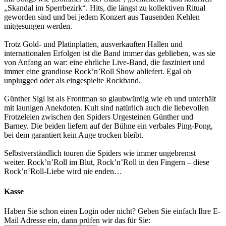
„Skandal im Sperrbezirk“. Hits, die längst zu kollektiven Ritual
geworden sind und bei jedem Konzert aus Tausenden Kehlen
mitgesungen werden.
Trotz Gold- und Platinplatten, ausverkauften Hallen und
internationalen Erfolgen ist die Band immer das geblieben, was sie
von Anfang an war: eine ehrliche Live-Band, die fasziniert und
immer eine grandiose Rock’n’Roll Show abliefert. Egal ob
unplugged oder als eingespielte Rockband.
Günther Sigl ist als Frontman so glaubwürdig wie eh und unterhält
mit launigen Anekdoten. Kult sind natürlich auch die liebevollen
Frotzeleien zwischen den Spiders Urgesteinen Günther und
Barney. Die beiden liefern auf der Bühne ein verbales Ping-Pong,
bei dem garantiert kein Auge trocken bleibt.
Selbstverständlich touren die Spiders wie immer ungebremst
weiter. Rock’n’Roll im Blut, Rock’n’Roll in den Fingern – diese
Rock’n‘Roll-Liebe wird nie enden…
Kasse
Haben Sie schon einen Login oder nicht? Geben Sie einfach Ihre E-
Mail Adresse ein, dann prüfen wir das für Sie: