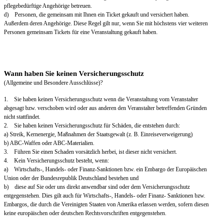
pflegebedürftige Angehörige betreuen.
d) Personen, die gemeinsam mit Ihnen ein Ticket gekauft und versichert haben.
Außerdem deren Angehörige. Diese Regel gilt nur, wenn Sie mit höchstens vier weiteren
Personen gemeinsam Tickets für eine Veranstaltung gekauft haben.
Wann haben Sie keinen Versicherungsschutz
(Allgemeine und Besondere Ausschlüsse)?
1. Sie haben keinen Versicherungsschutz wenn die Veranstaltung vom Veranstalter
abgesagt bzw. verschoben wird oder aus anderen den Veranstalter betreffenden Gründen
nicht stattfindet.
2. Sie haben keinen Versicherungsschutz für Schäden, die entstehen durch:
a) Streik, Kernenergie, Maßnahmen der Staatsgewalt (z. B. Einreiseverweigerung)
b) ABC-Waffen oder ABC-Materialien.
3. Führen Sie einen Schaden vorsätzlich herbei, ist dieser nicht versichert.
4. Kein Versicherungsschutz besteht, wenn:
a) Wirtschafts-, Handels- oder Finanz-Sanktionen bzw. ein Embargo der Europäischen
Union oder der Bundesrepublik Deutschland bestehen und
b) diese auf Sie oder uns direkt anwendbar sind oder dem Versicherungsschutz
entgegenstehen. Dies gilt auch für Wirtschafts-, Handels- oder Finanz- Sanktionen bzw.
Embargos, die durch die Vereinigten Staaten von Amerika erlassen werden, sofern diesen
keine europäischen oder deutschen Rechtsvorschriften entgegenstehen.