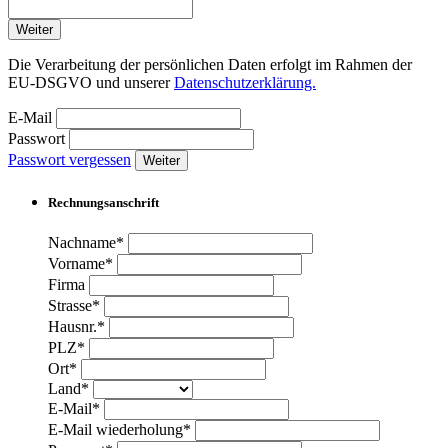
Weiter
Die Verarbeitung der persönlichen Daten erfolgt im Rahmen der
EU-DSGVO und unserer
Datenschutzerklärung.
E-Mail
Passwort
Passwort vergessen
Weiter
Rechnungsanschrift
Nachname*
Vorname*
Firma
Strasse*
Hausnr.*
PLZ*
Ort*
Land*
E-Mail*
E-Mail wiederholung*