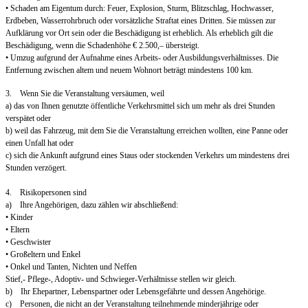
• Schaden am Eigentum durch: Feuer, Explosion, Sturm, Blitzschlag, Hochwasser,
Erdbeben, Wasserrohrbruch oder vorsätzliche Straftat eines Dritten. Sie müssen zur
Aufklärung vor Ort sein oder die Beschädigung ist erheblich. Als erheblich gilt die
Beschädigung, wenn die Schadenhöhe € 2.500,– übersteigt.
• Umzug aufgrund der Aufnahme eines Arbeits- oder Ausbildungsverhältnisses. Die
Entfernung zwischen altem und neuem Wohnort beträgt mindestens 100 km.
3. Wenn Sie die Veranstaltung versäumen, weil
a) das von Ihnen genutzte öffentliche Verkehrsmittel sich um mehr als drei Stunden
verspätet oder
b) weil das Fahrzeug, mit dem Sie die Veranstaltung erreichen wollten, eine Panne oder
einen Unfall hat oder
c) sich die Ankunft aufgrund eines Staus oder stockenden Verkehrs um mindestens drei
Stunden verzögert.
4. Risikopersonen sind
a) Ihre Angehörigen, dazu zählen wir abschließend:
• Kinder
• Eltern
• Geschwister
• Großeltern und Enkel
• Onkel und Tanten, Nichten und Neffen
Stief,- Pflege-, Adoptiv- und Schwieger-Verhältnisse stellen wir gleich.
b) Ihr Ehepartner, Lebenspartner oder Lebensgefährte und dessen Angehörige.
c) Personen, die nicht an der Veranstaltung teilnehmende minderjährige oder