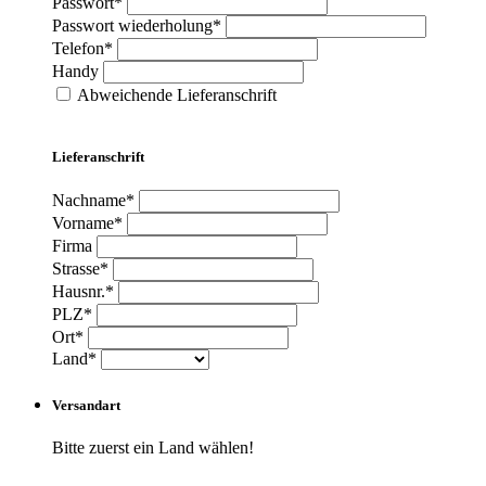
Passwort*
Passwort wiederholung*
Telefon*
Handy
Abweichende Lieferanschrift
Lieferanschrift
Nachname*
Vorname*
Firma
Strasse*
Hausnr.*
PLZ*
Ort*
Land*
Versandart
Bitte zuerst ein Land wählen!