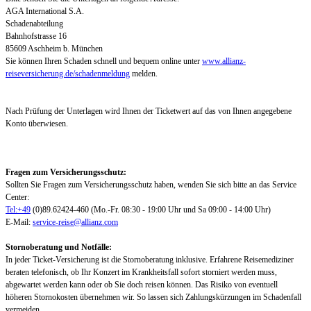
AGA International S.A.
Schadenabteilung
Bahnhofstrasse 16
85609 Aschheim b. München
Sie können Ihren Schaden schnell und bequem online unter
www.allianz-
reiseversicherung.de/schadenmeldung
melden.
Nach Prüfung der Unterlagen wird Ihnen der Ticketwert auf das von Ihnen angegebene
Konto überwiesen.
Fragen zum Versicherungsschutz:
Sollten Sie Fragen zum Versicherungsschutz haben, wenden Sie sich bitte an das Service
Center:
Tel:+49
(0)89.62424-460 (Mo.-Fr. 08:30 - 19:00 Uhr und Sa 09:00 - 14:00 Uhr)
E-Mail:
service-reise@allianz.com
Stornoberatung und Notfälle:
In jeder Ticket-Versicherung ist die Stornoberatung inklusive. Erfahrene Reisemediziner
beraten telefonisch, ob Ihr Konzert im Krankheitsfall sofort storniert werden muss,
abgewartet werden kann oder ob Sie doch reisen können. Das Risiko von eventuell
höheren Stornokosten übernehmen wir. So lassen sich Zahlungskürzungen im Schadenfall
vermeiden.