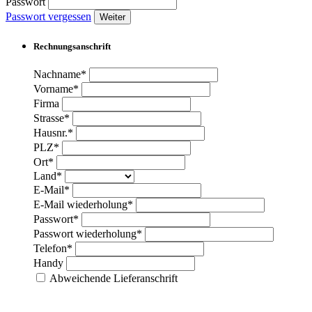
Passwort
Passwort vergessen
Weiter
Rechnungsanschrift
Nachname*
Vorname*
Firma
Strasse*
Hausnr.*
PLZ*
Ort*
Land*
E-Mail*
E-Mail wiederholung*
Passwort*
Passwort wiederholung*
Telefon*
Handy
Abweichende Lieferanschrift