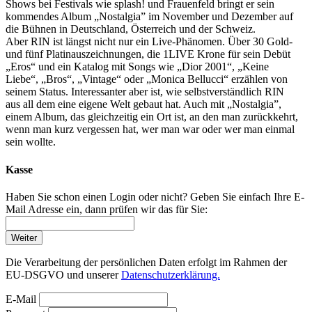
Shows bei Festivals wie splash! und Frauenfeld bringt er sein
kommendes Album „Nostalgia” im November und Dezember auf
die Bühnen in Deutschland, Österreich und der Schweiz.
Aber RIN ist längst nicht nur ein Live-Phänomen. Über 30 Gold-
und fünf Platinauszeichnungen, die 1LIVE Krone für sein Debüt
„Eros“ und ein Katalog mit Songs wie „Dior 2001“, „Keine
Liebe“, „Bros“, „Vintage“ oder „Monica Bellucci“ erzählen von
seinem Status. Interessanter aber ist, wie selbstverständlich RIN
aus all dem eine eigene Welt gebaut hat. Auch mit „Nostalgia”,
einem Album, das gleichzeitig ein Ort ist, an den man zurückkehrt,
wenn man kurz vergessen hat, wer man war oder wer man einmal
sein wollte.
Kasse
Haben Sie schon einen Login oder nicht? Geben Sie einfach Ihre E-
Mail Adresse ein, dann prüfen wir das für Sie:
Weiter
Die Verarbeitung der persönlichen Daten erfolgt im Rahmen der
EU-DSGVO und unserer
Datenschutzerklärung.
E-Mail