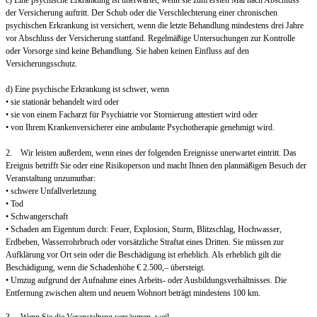
c) Eine psychische Erkrankung ist unerwartet, wenn sie zum ersten Mal nach Abschluss
der Versicherung auftritt. Der Schub oder die Verschlechterung einer chronischen
psychischen Erkrankung ist versichert, wenn die letzte Behandlung mindestens drei Jahre
vor Abschluss der Versicherung stattfand. Regelmäßige Untersuchungen zur Kontrolle
oder Vorsorge sind keine Behandlung. Sie haben keinen Einfluss auf den
Versicherungsschutz.
d) Eine psychische Erkrankung ist schwer, wenn
• sie stationär behandelt wird oder
• sie von einem Facharzt für Psychiatrie vor Stornierung attestiert wird oder
• von Ihrem Krankenversicherer eine ambulante Psychotherapie genehmigt wird.
2. Wir leisten außerdem, wenn eines der folgenden Ereignisse unerwartet eintritt. Das
Ereignis betrifft Sie oder eine Risikoperson und macht Ihnen den planmäßigen Besuch der
Veranstaltung unzumutbar:
• schwere Unfallverletzung
• Tod
• Schwangerschaft
• Schaden am Eigentum durch: Feuer, Explosion, Sturm, Blitzschlag, Hochwasser,
Erdbeben, Wasserrohrbruch oder vorsätzliche Straftat eines Dritten. Sie müssen zur
Aufklärung vor Ort sein oder die Beschädigung ist erheblich. Als erheblich gilt die
Beschädigung, wenn die Schadenhöhe € 2.500,– übersteigt.
• Umzug aufgrund der Aufnahme eines Arbeits- oder Ausbildungsverhältnisses. Die
Entfernung zwischen altem und neuem Wohnort beträgt mindestens 100 km.