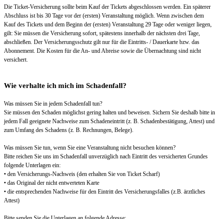
Die Ticket-Versicherung sollte beim Kauf der Tickets abgeschlossen werden. Ein späterer
Abschluss ist bis 30 Tage vor der (ersten) Veranstaltung möglich. Wenn zwischen dem
Kauf des Tickets und dem Beginn der (ersten) Veranstaltung 29 Tage oder weniger liegen,
gilt: Sie müssen die Versicherung sofort, spätestens innerhalb der nächsten drei Tage,
abschließen. Der Versicherungsschutz gilt nur für die Eintritts- / Dauerkarte bzw. das
Abonnement. Die Kosten für die An- und Abreise sowie die Übernachtung sind nicht
versichert.
Wie verhalte ich mich im Schadenfall?
Was müssen Sie in jedem Schadenfall tun?
Sie müssen den Schaden möglichst gering halten und beweisen. Sichern Sie deshalb bitte in
jedem Fall geeignete Nachweise zum Schadeneintritt (z. B. Schadenbestätigung, Attest) und
zum Umfang des Schadens (z. B. Rechnungen, Belege).
Was müssen Sie tun, wenn Sie eine Veranstaltung nicht besuchen können?
Bitte reichen Sie uns im Schadenfall unverzüglich nach Eintritt des versicherten Grundes
folgende Unterlagen ein:
• den Versicherungs-Nachweis (den erhalten Sie von Ticket Scharf)
• das Original der nicht entwerteten Karte
• die entsprechenden Nachweise für den Eintritt des Versicherungsfalles (z.B. ärztliches
Attest)
Bitte senden Sie die Unterlagen an folgende Adresse: