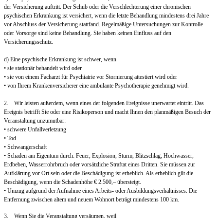
der Versicherung auftritt. Der Schub oder die Verschlechterung einer chronischen
psychischen Erkrankung ist versichert, wenn die letzte Behandlung mindestens drei Jahre
vor Abschluss der Versicherung stattfand. Regelmäßige Untersuchungen zur Kontrolle
oder Vorsorge sind keine Behandlung. Sie haben keinen Einfluss auf den
Versicherungsschutz.
d) Eine psychische Erkrankung ist schwer, wenn
• sie stationär behandelt wird oder
• sie von einem Facharzt für Psychiatrie vor Stornierung attestiert wird oder
• von Ihrem Krankenversicherer eine ambulante Psychotherapie genehmigt wird.
2. Wir leisten außerdem, wenn eines der folgenden Ereignisse unerwartet eintritt. Das
Ereignis betrifft Sie oder eine Risikoperson und macht Ihnen den planmäßigen Besuch der
Veranstaltung unzumutbar:
• schwere Unfallverletzung
• Tod
• Schwangerschaft
• Schaden am Eigentum durch: Feuer, Explosion, Sturm, Blitzschlag, Hochwasser,
Erdbeben, Wasserrohrbruch oder vorsätzliche Straftat eines Dritten. Sie müssen zur
Aufklärung vor Ort sein oder die Beschädigung ist erheblich. Als erheblich gilt die
Beschädigung, wenn die Schadenhöhe € 2.500,– übersteigt.
• Umzug aufgrund der Aufnahme eines Arbeits- oder Ausbildungsverhältnisses. Die
Entfernung zwischen altem und neuem Wohnort beträgt mindestens 100 km.
3. Wenn Sie die Veranstaltung versäumen, weil