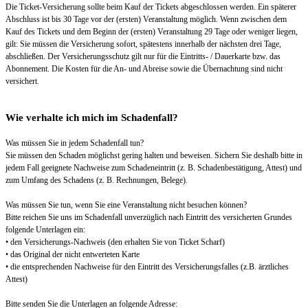
Die Ticket-Versicherung sollte beim Kauf der Tickets abgeschlossen werden. Ein späterer
Abschluss ist bis 30 Tage vor der (ersten) Veranstaltung möglich. Wenn zwischen dem
Kauf des Tickets und dem Beginn der (ersten) Veranstaltung 29 Tage oder weniger liegen,
gilt: Sie müssen die Versicherung sofort, spätestens innerhalb der nächsten drei Tage,
abschließen. Der Versicherungsschutz gilt nur für die Eintritts- / Dauerkarte bzw. das
Abonnement. Die Kosten für die An- und Abreise sowie die Übernachtung sind nicht
versichert.
Wie verhalte ich mich im Schadenfall?
Was müssen Sie in jedem Schadenfall tun?
Sie müssen den Schaden möglichst gering halten und beweisen. Sichern Sie deshalb bitte in
jedem Fall geeignete Nachweise zum Schadeneintritt (z. B. Schadenbestätigung, Attest) und
zum Umfang des Schadens (z. B. Rechnungen, Belege).
Was müssen Sie tun, wenn Sie eine Veranstaltung nicht besuchen können?
Bitte reichen Sie uns im Schadenfall unverzüglich nach Eintritt des versicherten Grundes
folgende Unterlagen ein:
• den Versicherungs-Nachweis (den erhalten Sie von Ticket Scharf)
• das Original der nicht entwerteten Karte
• die entsprechenden Nachweise für den Eintritt des Versicherungsfalles (z.B. ärztliches
Attest)
Bitte senden Sie die Unterlagen an folgende Adresse: