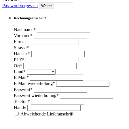
Passwort vergessen
Weiter
Rechnungsanschrift
Nachname*
Vorname*
Firma
Strasse*
Hausnr.*
PLZ*
Ort*
Land*
E-Mail*
E-Mail wiederholung*
Passwort*
Passwort wiederholung*
Telefon*
Handy
Abweichende Lieferanschrift