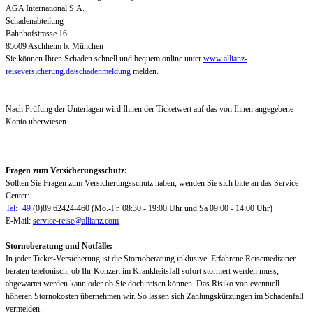
AGA International S.A.
Schadenabteilung
Bahnhofstrasse 16
85609 Aschheim b. München
Sie können Ihren Schaden schnell und bequem online unter
www.allianz-
reiseversicherung.de/schadenmeldung
melden.
Nach Prüfung der Unterlagen wird Ihnen der Ticketwert auf das von Ihnen angegebene
Konto überwiesen.
Fragen zum Versicherungsschutz:
Sollten Sie Fragen zum Versicherungsschutz haben, wenden Sie sich bitte an das Service
Center:
Tel:+49
(0)89.62424-460 (Mo.-Fr. 08:30 - 19:00 Uhr und Sa 09:00 - 14:00 Uhr)
E-Mail:
service-reise@allianz.com
Stornoberatung und Notfälle:
In jeder Ticket-Versicherung ist die Stornoberatung inklusive. Erfahrene Reisemediziner
beraten telefonisch, ob Ihr Konzert im Krankheitsfall sofort storniert werden muss,
abgewartet werden kann oder ob Sie doch reisen können. Das Risiko von eventuell
höheren Stornokosten übernehmen wir. So lassen sich Zahlungskürzungen im Schadenfall
vermeiden.