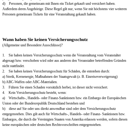
d) Personen, die gemeinsam mit Ihnen ein Ticket gekauft und versichert haben.
Außerdem deren Angehörige. Diese Regel gilt nur, wenn Sie mit höchstens vier weiteren
Personen gemeinsam Tickets für eine Veranstaltung gekauft haben.
Wann haben Sie keinen Versicherungsschutz
(Allgemeine und Besondere Ausschlüsse)?
1. Sie haben keinen Versicherungsschutz wenn die Veranstaltung vom Veranstalter
abgesagt bzw. verschoben wird oder aus anderen den Veranstalter betreffenden Gründen
nicht stattfindet.
2. Sie haben keinen Versicherungsschutz für Schäden, die entstehen durch:
a) Streik, Kernenergie, Maßnahmen der Staatsgewalt (z. B. Einreiseverweigerung)
b) ABC-Waffen oder ABC-Materialien.
3. Führen Sie einen Schaden vorsätzlich herbei, ist dieser nicht versichert.
4. Kein Versicherungsschutz besteht, wenn:
a) Wirtschafts-, Handels- oder Finanz-Sanktionen bzw. ein Embargo der Europäischen
Union oder der Bundesrepublik Deutschland bestehen und
b) diese auf Sie oder uns direkt anwendbar sind oder dem Versicherungsschutz
entgegenstehen. Dies gilt auch für Wirtschafts-, Handels- oder Finanz- Sanktionen bzw.
Embargos, die durch die Vereinigten Staaten von Amerika erlassen werden, sofern diesen
keine europäischen oder deutschen Rechtsvorschriften entgegenstehen.