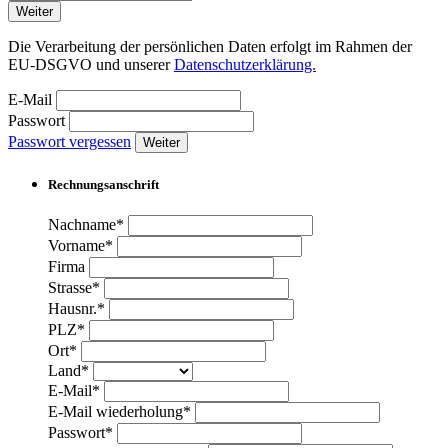
Weiter
Die Verarbeitung der persönlichen Daten erfolgt im Rahmen der
EU-DSGVO und unserer
Datenschutzerklärung.
E-Mail
Passwort
Passwort vergessen
Weiter
Rechnungsanschrift
Nachname*
Vorname*
Firma
Strasse*
Hausnr.*
PLZ*
Ort*
Land*
E-Mail*
E-Mail wiederholung*
Passwort*