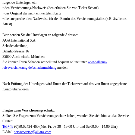
folgende Unterlagen ein:
• den Versicherungs-Nachweis (den erhalten Sie von Ticket Scharf)
• das Original der nicht entwerteten Karte
• die entsprechenden Nachweise für den Eintritt des Versicherungsfalles (z.B. ärztliches
Attest)
Bitte senden Sie die Unterlagen an folgende Adresse:
AGA International S.A.
Schadenabteilung
Bahnhofstrasse 16
85609 Aschheim b. München
Sie können Ihren Schaden schnell und bequem online unter
www.allianz-
reiseversicherung.de/schadenmeldung
melden.
Nach Prüfung der Unterlagen wird Ihnen der Ticketwert auf das von Ihnen angegebene
Konto überwiesen.
Fragen zum Versicherungsschutz:
Sollten Sie Fragen zum Versicherungsschutz haben, wenden Sie sich bitte an das Service
Center:
Tel:+49
(0)89.62424-460 (Mo.-Fr. 08:30 - 19:00 Uhr und Sa 09:00 - 14:00 Uhr)
E-Mail:
service-reise@allianz.com