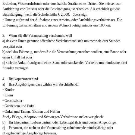
Erdbeben, Wasserrohrbruch oder vorsätzliche Straftat eines Dritten. Sie müssen zur
Aufklärung vor Ort sein oder die Beschädigung ist erheblich. Als erheblich gilt die
Beschädigung, wenn die Schadenhöhe € 2.500,– übersteigt.
• Umzug aufgrund der Aufnahme eines Arbeits- oder Ausbildungsverhältnisses. Die
Entfernung zwischen altem und neuem Wohnort beträgt mindestens 100 km.
3. Wenn Sie die Veranstaltung versäumen, weil
a) das von Ihnen genutzte öffentliche Verkehrsmittel sich um mehr als drei Stunden
verspätet oder
b) weil das Fahrzeug, mit dem Sie die Veranstaltung erreichen wollten, eine Panne oder
einen Unfall hat oder
c) sich die Ankunft aufgrund eines Staus oder stockenden Verkehrs um mindestens drei
Stunden verzögert.
4. Risikopersonen sind
a) Ihre Angehörigen, dazu zählen wir abschließend:
• Kinder
• Eltern
• Geschwister
• Großeltern und Enkel
• Onkel und Tanten, Nichten und Neffen
Stief,- Pflege-, Adoptiv- und Schwieger-Verhältnisse stellen wir gleich.
b) Ihr Ehepartner, Lebenspartner oder Lebensgefährte und dessen Angehörige.
c) Personen, die nicht an der Veranstaltung teilnehmende minderjährige oder
pflegebedürftige Angehörige betreuen.