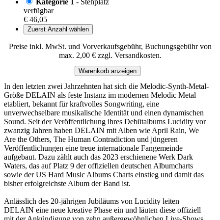
Kategorie 1
- Stehplatz
verfügbar
€ 46,05
Zuerst Anzahl wählen
Preise inkl. MwSt. und Vorverkaufsgebühr, Buchungsgebühr von
max. 2,00 € zzgl. Versandkosten.
Warenkorb anzeigen
In den letzten zwei Jahrzehnten hat sich die Melodic-Synth-Metal-
Größe DELAIN als feste Instanz im modernen Melodic Metal
etabliert, bekannt für kraftvolles Songwriting, eine
unverwechselbare musikalische Identität und einen dynamischen
Sound. Seit der Veröffentlichung ihres Debütalbums Lucidity vor
zwanzig Jahren haben DELAIN mit Alben wie April Rain, We
Are the Others, The Human Contradiction und jüngeren
Veröffentlichungen eine treue internationale Fangemeinde
aufgebaut. Dazu zählt auch das 2023 erschienene Werk Dark
Waters, das auf Platz 9 der offiziellen deutschen Albumcharts
sowie der US Hard Music Albums Charts einstieg und damit das
bisher erfolgreichste Album der Band ist.
Anlässlich des 20-jährigen Jubiläums von Lucidity leiten
DELAIN eine neue kreative Phase ein und läuten diese offiziell
mit der Ankündigung von zehn außergewöhnlichen Live-Shows