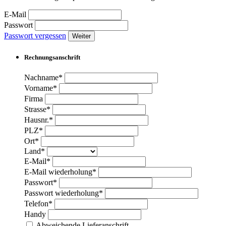
E-Mail
Passwort
Passwort vergessen
Weiter
Rechnungsanschrift
Nachname*
Vorname*
Firma
Strasse*
Hausnr.*
PLZ*
Ort*
Land*
E-Mail*
E-Mail wiederholung*
Passwort*
Passwort wiederholung*
Telefon*
Handy
Abweichende Lieferanschrift