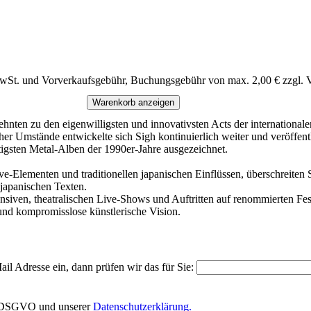
MwSt. und Vorverkaufsgebühr, Buchungsgebühr von max. 2,00 € zzgl. 
Warenkorb anzeigen
ehnten zu den eigenwilligsten und innovativsten Acts der international
r Umstände entwickelte sich Sigh kontinuierlich weiter und veröffentl
htigsten Metal-Alben der 1990er-Jahre ausgezeichnet.
ve-Elementen und traditionellen japanischen Einflüssen, überschreiten
 japanischen Texten.
ensiven, theatralischen Live-Shows und Auftritten auf renommierten Fes
t und kompromisslose künstlerische Vision.
il Adresse ein, dann prüfen wir das für Sie:
EU-DSGVO und unserer
Datenschutzerklärung.