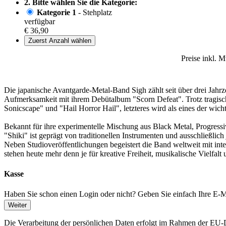
2. Bitte wählen Sie die Kategorie:
Kategorie 1
- Stehplatz
verfügbar
€ 36,90
Zuerst Anzahl wählen
Preise inkl. 
Die japanische Avantgarde-Metal-Band Sigh zählt seit über drei Jahrz
Aufmerksamkeit mit ihrem Debütalbum "Scorn Defeat". Trotz tragische
Sonicscape" und "Hail Horror Hail", letzteres wird als eines der wic
Bekannt für ihre experimentelle Mischung aus Black Metal, Progressi
"Shiki" ist geprägt von traditionellen Instrumenten und ausschließlich
Neben Studioveröffentlichungen begeistert die Band weltweit mit int
stehen heute mehr denn je für kreative Freiheit, musikalische Vielfal
Kasse
Haben Sie schon einen Login oder nicht? Geben Sie einfach Ihre E-Ma
Weiter
Die Verarbeitung der persönlichen Daten erfolgt im Rahmen der 