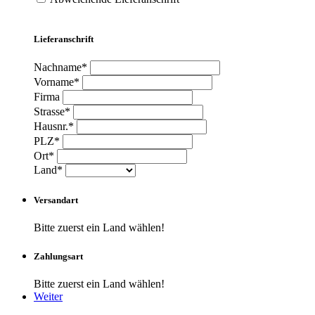
Lieferanschrift
Nachname*
Vorname*
Firma
Strasse*
Hausnr.*
PLZ*
Ort*
Land*
Versandart
Bitte zuerst ein Land wählen!
Zahlungsart
Bitte zuerst ein Land wählen!
Weiter