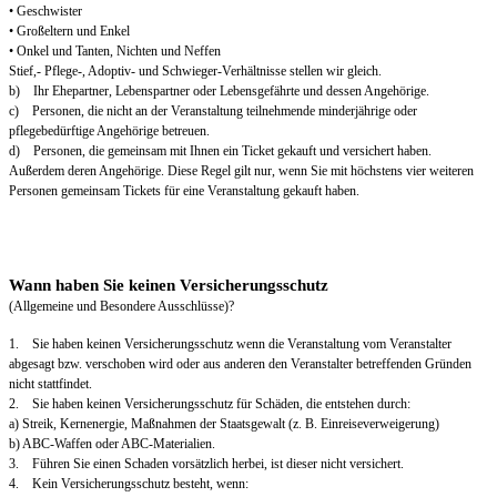
• Geschwister
• Großeltern und Enkel
• Onkel und Tanten, Nichten und Neffen
Stief,- Pflege-, Adoptiv- und Schwieger-Verhältnisse stellen wir gleich.
b) Ihr Ehepartner, Lebenspartner oder Lebensgefährte und dessen Angehörige.
c) Personen, die nicht an der Veranstaltung teilnehmende minderjährige oder
pflegebedürftige Angehörige betreuen.
d) Personen, die gemeinsam mit Ihnen ein Ticket gekauft und versichert haben.
Außerdem deren Angehörige. Diese Regel gilt nur, wenn Sie mit höchstens vier weiteren
Personen gemeinsam Tickets für eine Veranstaltung gekauft haben.
Wann haben Sie keinen Versicherungsschutz
(Allgemeine und Besondere Ausschlüsse)?
1. Sie haben keinen Versicherungsschutz wenn die Veranstaltung vom Veranstalter
abgesagt bzw. verschoben wird oder aus anderen den Veranstalter betreffenden Gründen
nicht stattfindet.
2. Sie haben keinen Versicherungsschutz für Schäden, die entstehen durch:
a) Streik, Kernenergie, Maßnahmen der Staatsgewalt (z. B. Einreiseverweigerung)
b) ABC-Waffen oder ABC-Materialien.
3. Führen Sie einen Schaden vorsätzlich herbei, ist dieser nicht versichert.
4. Kein Versicherungsschutz besteht, wenn: