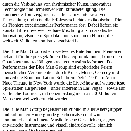
durch die Verbindung von rhythmischer Kunst, innovativer
Technologie und immersiver Publikumsbeteiligung. Die
kommende Tour zeigt mehr als drei Jahrzehnte kreativer
Entwicklung und setzt die Erfolgsgeschichte des ikonischen Trios
als Pioniere experimenteller Performance fort. Dabei liefern sie
konstant ihre unverwechselbare Mischung aus musikalischer
Innovation, visuellem Spektakel und spontanem Humor, die
weltweit Millionen von Fans begeistert hat.
Die Blue Man Group ist ein weltweites Entertainment-Phänomen,
bekannt für ihre preisgekrönten Theaterproduktionen, ikonischen
Charaktere und vielfältigen kreativen Ausdrucksformen. Die
Performances der Blue Man Group sind euphorische Feiern
menschlicher Verbundenheit durch Kunst, Musik, Comedy und
nonverbale Kommunikation. Seit ihrem Debüt 1991 im Astor
Place Theatre in New York wurde die Live-Show auf weitere feste
Spielstätten ausgeweitet – unter anderem in Las Vegas – sowie auf
zahlreiche Tourneen, mit denen bislang mehr als 50 Millionen
Menschen weltweit erreicht wurden.
Die Blue Man Group begeistert ein Publikum aller Altersgruppen
und kulturellen Hintergründe gleichermaßen und wird
kontinuierlich durch neue Musik, frische Geschichten, eigens
entwickelte Instrumente und visuell eindrucksvolle, sinnlich
ansprechende Grafiken erweitert.