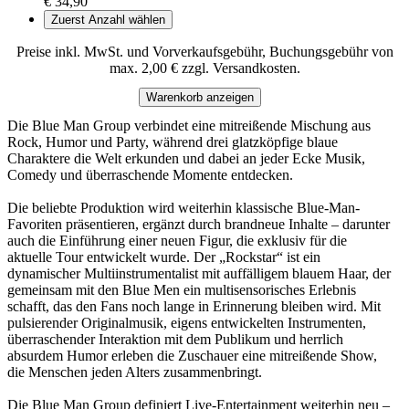
€ 34,90
Zuerst Anzahl wählen
Preise inkl. MwSt. und Vorverkaufsgebühr, Buchungsgebühr von
max. 2,00 € zzgl. Versandkosten.
Warenkorb anzeigen
Die Blue Man Group verbindet eine mitreißende Mischung aus
Rock, Humor und Party, während drei glatzköpfige blaue
Charaktere die Welt erkunden und dabei an jeder Ecke Musik,
Comedy und überraschende Momente entdecken.
Die beliebte Produktion wird weiterhin klassische Blue-Man-
Favoriten präsentieren, ergänzt durch brandneue Inhalte – darunter
auch die Einführung einer neuen Figur, die exklusiv für die
aktuelle Tour entwickelt wurde. Der „Rockstar“ ist ein
dynamischer Multiinstrumentalist mit auffälligem blauem Haar, der
gemeinsam mit den Blue Men ein multisensorisches Erlebnis
schafft, das den Fans noch lange in Erinnerung bleiben wird. Mit
pulsierender Originalmusik, eigens entwickelten Instrumenten,
überraschender Interaktion mit dem Publikum und herrlich
absurdem Humor erleben die Zuschauer eine mitreißende Show,
die Menschen jeden Alters zusammenbringt.
Die Blue Man Group definiert Live-Entertainment weiterhin neu –