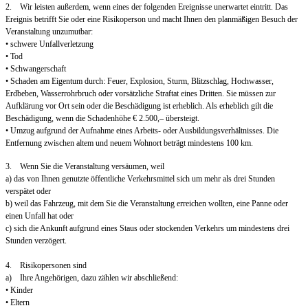
2. Wir leisten außerdem, wenn eines der folgenden Ereignisse unerwartet eintritt. Das
Ereignis betrifft Sie oder eine Risikoperson und macht Ihnen den planmäßigen Besuch der
Veranstaltung unzumutbar:
• schwere Unfallverletzung
• Tod
• Schwangerschaft
• Schaden am Eigentum durch: Feuer, Explosion, Sturm, Blitzschlag, Hochwasser,
Erdbeben, Wasserrohrbruch oder vorsätzliche Straftat eines Dritten. Sie müssen zur
Aufklärung vor Ort sein oder die Beschädigung ist erheblich. Als erheblich gilt die
Beschädigung, wenn die Schadenhöhe € 2.500,– übersteigt.
• Umzug aufgrund der Aufnahme eines Arbeits- oder Ausbildungsverhältnisses. Die
Entfernung zwischen altem und neuem Wohnort beträgt mindestens 100 km.
3. Wenn Sie die Veranstaltung versäumen, weil
a) das von Ihnen genutzte öffentliche Verkehrsmittel sich um mehr als drei Stunden
verspätet oder
b) weil das Fahrzeug, mit dem Sie die Veranstaltung erreichen wollten, eine Panne oder
einen Unfall hat oder
c) sich die Ankunft aufgrund eines Staus oder stockenden Verkehrs um mindestens drei
Stunden verzögert.
4. Risikopersonen sind
a) Ihre Angehörigen, dazu zählen wir abschließend:
• Kinder
• Eltern