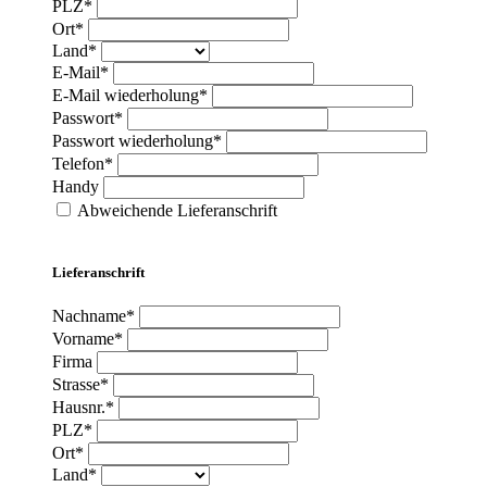
PLZ*
Ort*
Land*
E-Mail*
E-Mail wiederholung*
Passwort*
Passwort wiederholung*
Telefon*
Handy
Abweichende Lieferanschrift
Lieferanschrift
Nachname*
Vorname*
Firma
Strasse*
Hausnr.*
PLZ*
Ort*
Land*