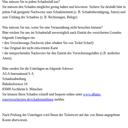
Was müssen Sie in jedem Schadenfall tun?
Sie müssen den Schaden möglichst gering halten und beweisen. Sichern Sie deshalb bitte in
jedem Fall geeignete Nachweise zum Schadeneintritt (z. B. Schadenbestätigung, Attest) und
zum Umfang des Schadens (z. B. Rechnungen, Belege).
Was müssen Sie tun, wenn Sie eine Veranstaltung nicht besuchen können?
Bitte reichen Sie uns im Schadenfall unverzüglich nach Eintritt des versicherten Grundes
folgende Unterlagen ein:
• den Versicherungs-Nachweis (den erhalten Sie von Ticket Scharf)
• das Original der nicht entwerteten Karte
• die entsprechenden Nachweise für den Eintritt des Versicherungsfalles (z.B. ärztliches
Attest)
Bitte senden Sie die Unterlagen an folgende Adresse:
AGA International S.A.
Schadenabteilung
Bahnhofstrasse 16
85609 Aschheim b. München
Sie können Ihren Schaden schnell und bequem online unter
www.allianz-
reiseversicherung.de/schadenmeldung
melden.
Nach Prüfung der Unterlagen wird Ihnen der Ticketwert auf das von Ihnen angegebene
Konto überwiesen.