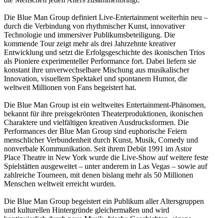
Die Blue Man Group definiert Live-Entertainment weiterhin neu –
durch die Verbindung von rhythmischer Kunst, innovativer
Technologie und immersiver Publikumsbeteiligung. Die
kommende Tour zeigt mehr als drei Jahrzehnte kreativer
Entwicklung und setzt die Erfolgsgeschichte des ikonischen Trios
als Pioniere experimenteller Performance fort. Dabei liefern sie
konstant ihre unverwechselbare Mischung aus musikalischer
Innovation, visuellem Spektakel und spontanem Humor, die
weltweit Millionen von Fans begeistert hat.
Die Blue Man Group ist ein weltweites Entertainment-Phänomen,
bekannt für ihre preisgekrönten Theaterproduktionen, ikonischen
Charaktere und vielfältigen kreativen Ausdrucksformen. Die
Performances der Blue Man Group sind euphorische Feiern
menschlicher Verbundenheit durch Kunst, Musik, Comedy und
nonverbale Kommunikation. Seit ihrem Debüt 1991 im Astor
Place Theatre in New York wurde die Live-Show auf weitere feste
Spielstätten ausgeweitet – unter anderem in Las Vegas – sowie auf
zahlreiche Tourneen, mit denen bislang mehr als 50 Millionen
Menschen weltweit erreicht wurden.
Die Blue Man Group begeistert ein Publikum aller Altersgruppen
und kulturellen Hintergründe gleichermaßen und wird