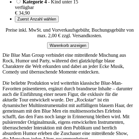
Kategorie 4
- Kind unter 15
verfügbar
€ 34,90
Zuerst Anzahl wählen
Preise inkl. MwSt. und Vorverkaufsgebühr, Buchungsgebühr von
max. 2,00 € zzgl. Versandkosten.
Warenkorb anzeigen
Die Blue Man Group verbindet eine mitreißende Mischung aus
Rock, Humor und Party, während drei glatzköpfige blaue
Charaktere die Welt erkunden und dabei an jeder Ecke Musik,
Comedy und überraschende Momente entdecken.
Die beliebte Produktion wird weiterhin klassische Blue-Man-
Favoriten präsentieren, ergänzt durch brandneue Inhalte – darunter
auch die Einführung einer neuen Figur, die exklusiv für die
aktuelle Tour entwickelt wurde. Der „Rockstar“ ist ein
dynamischer Multiinstrumentalist mit auffälligem blauem Haar, der
gemeinsam mit den Blue Men ein multisensorisches Erlebnis
schafft, das den Fans noch lange in Erinnerung bleiben wird. Mit
pulsierender Originalmusik, eigens entwickelten Instrumenten,
überraschender Interaktion mit dem Publikum und herrlich
absurdem Humor erleben die Zuschauer eine mitreißende Show,
die Menschen jeden Alters zusammenbringt.