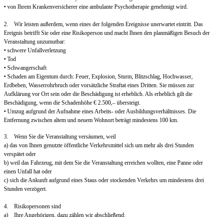
• von Ihrem Krankenversicherer eine ambulante Psychotherapie genehmigt wird.
2. Wir leisten außerdem, wenn eines der folgenden Ereignisse unerwartet eintritt. Das
Ereignis betrifft Sie oder eine Risikoperson und macht Ihnen den planmäßigen Besuch der
Veranstaltung unzumutbar:
• schwere Unfallverletzung
• Tod
• Schwangerschaft
• Schaden am Eigentum durch: Feuer, Explosion, Sturm, Blitzschlag, Hochwasser,
Erdbeben, Wasserrohrbruch oder vorsätzliche Straftat eines Dritten. Sie müssen zur
Aufklärung vor Ort sein oder die Beschädigung ist erheblich. Als erheblich gilt die
Beschädigung, wenn die Schadenhöhe € 2.500,– übersteigt.
• Umzug aufgrund der Aufnahme eines Arbeits- oder Ausbildungsverhältnisses. Die
Entfernung zwischen altem und neuem Wohnort beträgt mindestens 100 km.
3. Wenn Sie die Veranstaltung versäumen, weil
a) das von Ihnen genutzte öffentliche Verkehrsmittel sich um mehr als drei Stunden
verspätet oder
b) weil das Fahrzeug, mit dem Sie die Veranstaltung erreichen wollten, eine Panne oder
einen Unfall hat oder
c) sich die Ankunft aufgrund eines Staus oder stockenden Verkehrs um mindestens drei
Stunden verzögert.
4. Risikopersonen sind
a) Ihre Angehörigen, dazu zählen wir abschließend: