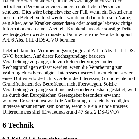
Daten erforderlich werden, um lebenswichtige Interessen der
betroffenen Person oder einer anderen natürlichen Person zu
schützen. Dies wäre beispielsweise der Fall, wenn ein Besucher in
unserem Betrieb verletzt werden würde und daraufhin sein Name,
sein Alter, seine Krankenkassendaten oder sonstige lebenswichtige
Informationen an einen Arzt, ein Krankenhaus oder sonstige Dritte
weitergegeben werden müssten. Dann würde die Verarbeitung auf
Art. 6 Abs. 1 lit. d DS-GVO beruhen.
Letztlich könnten Verarbeitungsvorgänge auf Art. 6 Abs. 1 lit. f DS-
GVO beruhen. Auf dieser Rechtsgrundlage basieren
Verarbeitungsvorgänge, die von keiner der vorgenannten
Rechtsgrundlagen erfasst werden, wenn die Verarbeitung zur
Wahrung eines berechtigten Interesses unseres Unternehmens oder
eines Dritten erforderlich ist, sofern die Interessen, Grundrechte und
Grundfreiheiten des Betroffenen nicht überwiegen. Solche
Verarbeitungsvorgänge sind uns insbesondere deshalb gestattet, weil
sie durch den Europäischen Gesetzgeber besonders erwähnt
wurden. Er vertrat insoweit die Auffassung, dass ein berechtigtes
Interesse anzunehmen sein könnte, wenn Sie ein Kunde unseres
Unternehmens sind (Erwägungsgrund 47 Satz 2 DS-GVO).
6 Technik
6.1 SSL/TLS-Verschlüsselung