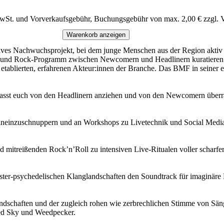
MwSt. und Vorverkaufsgebühr, Buchungsgebühr von max. 2,00 € zzgl. 
Warenkorb anzeigen
zipatives Nachwuchsprojekt, bei dem junge Menschen aus der Region akt
ie- und Rock-Programm zwischen Newcomern und Headlinern kuratieren u
etablierten, erfahrenen Akteur:innen der Branche. Das BMF in seiner er
, lasst euch von den Headlinern anziehen und von den Newcomern überr
hineinzuschnuppern und an Workshops zu Livetechnik und Social Media
mitreißenden Rock’n’Roll zu intensiven Live-Ritualen voller scharfer
düster-psychedelischen Klanglandschaften den Soundtrack für imaginä
ndschaften und der zugleich rohen wie zerbrechlichen Stimme von Sän
ed Sky und Weedpecker.