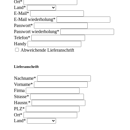
Ort*
Land*
E-Mail*
E-Mail wiederholung*
Passwort*
Passwort wiederholung*
Telefon*
Handy
Abweichende Lieferanschrift
Lieferanschrift
Nachname*
Vorname*
Firma
Strasse*
Hausnr.*
PLZ*
Ort*
Land*