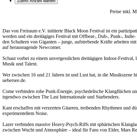
Zuerst Anzahl wählen
Preise inkl. 
Das von Freiraum e.V. initiierte Black Moon Festival ist ein parti
werden und ein dreitägiges Festival mit Offbeat-, Dub-, Punk-, Ind
den Schultern von Giganten – junge, aufstrebende Kräfte arbeiten mit 
auf herausragende Newcomer.
Schaut vorbei zu einem unvergesslichen dreitägigen Indoor-Festival
Musik und Talent.
Wer zwischen 16 und 21 Jahren ist und Lust hat, in die Musikszene 
uebersee.de.
Come verbinden rohe Punk-Energie, psychedelische Klangflächen und 
irgendwo zwischen The Last Internationale und Starbenders.
Kant erschaffen mit verzerrten Gitarren, treibenden Rhythmen und 
experimentellem Noise.
Lazer verbinden massive Heavy-Psych-Riffs mit sphärischen Klangla
zwischen Wucht und Atmosphäre – ideal für Fans von Elder, Mars R