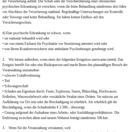
der Versicherung auftritt. Der Schub oder die Verschlechterung einer chronischen
psychischen Erkrankung ist versichert, wenn die letzte Behandlung mindestens drei Jahre
vor Abschluss der Versicherung stattfand. Regelmäßige Untersuchungen zur Kontrolle
oder Vorsorge sind keine Behandlung. Sie haben keinen Einfluss auf den
Versicherungsschutz.
d) Eine psychische Erkrankung ist schwer, wenn
• sie stationär behandelt wird oder
• sie von einem Facharzt für Psychiatrie vor Stornierung attestiert wird oder
• von Ihrem Krankenversicherer eine ambulante Psychotherapie genehmigt wird.
2. Wir leisten außerdem, wenn eines der folgenden Ereignisse unerwartet eintritt. Das
Ereignis betrifft Sie oder eine Risikoperson und macht Ihnen den planmäßigen Besuch der
Veranstaltung unzumutbar:
• schwere Unfallverletzung
• Tod
• Schwangerschaft
• Schaden am Eigentum durch: Feuer, Explosion, Sturm, Blitzschlag, Hochwasser,
Erdbeben, Wasserrohrbruch oder vorsätzliche Straftat eines Dritten. Sie müssen zur
Aufklärung vor Ort sein oder die Beschädigung ist erheblich. Als erheblich gilt die
Beschädigung, wenn die Schadenhöhe € 2.500,– übersteigt.
• Umzug aufgrund der Aufnahme eines Arbeits- oder Ausbildungsverhältnisses. Die
Entfernung zwischen altem und neuem Wohnort beträgt mindestens 100 km.
3. Wenn Sie die Veranstaltung versäumen, weil