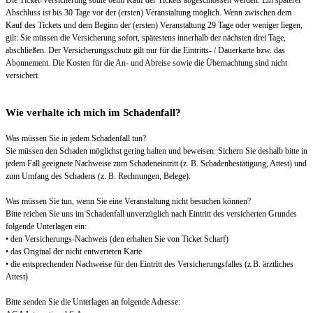
Die Ticket-Versicherung sollte beim Kauf der Tickets abgeschlossen werden. Ein späterer
Abschluss ist bis 30 Tage vor der (ersten) Veranstaltung möglich. Wenn zwischen dem
Kauf des Tickets und dem Beginn der (ersten) Veranstaltung 29 Tage oder weniger liegen,
gilt: Sie müssen die Versicherung sofort, spätestens innerhalb der nächsten drei Tage,
abschließen. Der Versicherungsschutz gilt nur für die Eintritts- / Dauerkarte bzw. das
Abonnement. Die Kosten für die An- und Abreise sowie die Übernachtung sind nicht
versichert.
Wie verhalte ich mich im Schadenfall?
Was müssen Sie in jedem Schadenfall tun?
Sie müssen den Schaden möglichst gering halten und beweisen. Sichern Sie deshalb bitte in
jedem Fall geeignete Nachweise zum Schadeneintritt (z. B. Schadenbestätigung, Attest) und
zum Umfang des Schadens (z. B. Rechnungen, Belege).
Was müssen Sie tun, wenn Sie eine Veranstaltung nicht besuchen können?
Bitte reichen Sie uns im Schadenfall unverzüglich nach Eintritt des versicherten Grundes
folgende Unterlagen ein:
• den Versicherungs-Nachweis (den erhalten Sie von Ticket Scharf)
• das Original der nicht entwerteten Karte
• die entsprechenden Nachweise für den Eintritt des Versicherungsfalles (z.B. ärztliches
Attest)
Bitte senden Sie die Unterlagen an folgende Adresse: