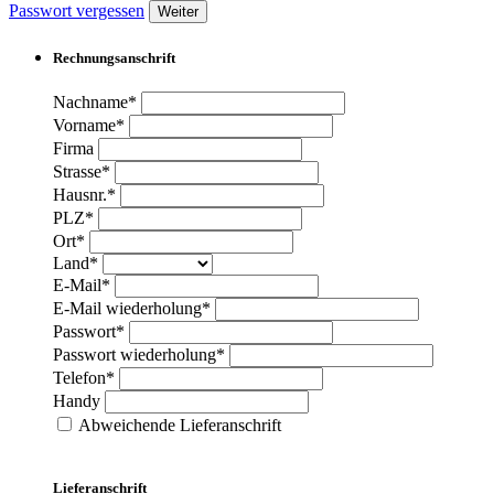
Passwort vergessen
Weiter
Rechnungsanschrift
Nachname*
Vorname*
Firma
Strasse*
Hausnr.*
PLZ*
Ort*
Land*
E-Mail*
E-Mail wiederholung*
Passwort*
Passwort wiederholung*
Telefon*
Handy
Abweichende Lieferanschrift
Lieferanschrift