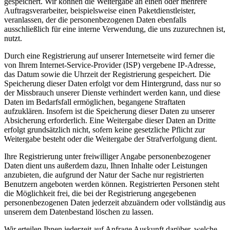
gespeichert. Wir können die Weitergabe an einen oder mehrere
Auftragsverarbeiter, beispielsweise einen Paketdienstleister,
veranlassen, der die personenbezogenen Daten ebenfalls
ausschließlich für eine interne Verwendung, die uns zuzurechnen ist,
nutzt.
Durch eine Registrierung auf unserer Internetseite wird ferner die
von Ihrem Internet-Service-Provider (ISP) vergebene IP-Adresse,
das Datum sowie die Uhrzeit der Registrierung gespeichert. Die
Speicherung dieser Daten erfolgt vor dem Hintergrund, dass nur so
der Missbrauch unserer Dienste verhindert werden kann, und diese
Daten im Bedarfsfall ermöglichen, begangene Straftaten
aufzuklären. Insofern ist die Speicherung dieser Daten zu unserer
Absicherung erforderlich. Eine Weitergabe dieser Daten an Dritte
erfolgt grundsätzlich nicht, sofern keine gesetzliche Pflicht zur
Weitergabe besteht oder die Weitergabe der Strafverfolgung dient.
Ihre Registrierung unter freiwilliger Angabe personenbezogener
Daten dient uns außerdem dazu, Ihnen Inhalte oder Leistungen
anzubieten, die aufgrund der Natur der Sache nur registrierten
Benutzern angeboten werden können. Registrierten Personen steht
die Möglichkeit frei, die bei der Registrierung angegebenen
personenbezogenen Daten jederzeit abzuändern oder vollständig aus
unserem dem Datenbestand löschen zu lassen.
Wir erteilen Ihnen jederzeit auf Anfrage Auskunft darüber, welche