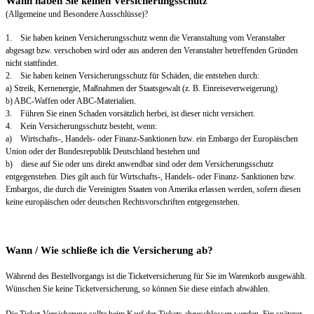
Wann haben Sie keinen Versicherungsschutz
(Allgemeine und Besondere Ausschlüsse)?
1. Sie haben keinen Versicherungsschutz wenn die Veranstaltung vom Veranstalter
abgesagt bzw. verschoben wird oder aus anderen den Veranstalter betreffenden Gründen
nicht stattfindet.
2. Sie haben keinen Versicherungsschutz für Schäden, die entstehen durch:
a) Streik, Kernenergie, Maßnahmen der Staatsgewalt (z. B. Einreiseverweigerung)
b) ABC-Waffen oder ABC-Materialien.
3. Führen Sie einen Schaden vorsätzlich herbei, ist dieser nicht versichert.
4. Kein Versicherungsschutz besteht, wenn:
a) Wirtschafts-, Handels- oder Finanz-Sanktionen bzw. ein Embargo der Europäischen
Union oder der Bundesrepublik Deutschland bestehen und
b) diese auf Sie oder uns direkt anwendbar sind oder dem Versicherungsschutz
entgegenstehen. Dies gilt auch für Wirtschafts-, Handels- oder Finanz- Sanktionen bzw.
Embargos, die durch die Vereinigten Staaten von Amerika erlassen werden, sofern diesen
keine europäischen oder deutschen Rechtsvorschriften entgegenstehen.
Wann / Wie schließe ich die Versicherung ab?
Während des Bestellvorgangs ist die Ticketversicherung für Sie im Warenkorb ausgewählt.
Wünschen Sie keine Ticketversicherung, so können Sie diese einfach abwählen.