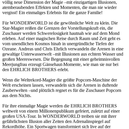
völlig neue Dimension der Magie –mit einzigartigen Illusionen,
atemberaubenden Effekten und Momenten, die man nie wieder
vergisst! Ein einmaliges Erlebnis für die ganze Familie!
Für WONDERWORLD ist die gewöhnliche Welt zu klein. Die
Star-Magier reißen die Grenzen der Vorstellungskraft ein, die
Zuschauer werden Schwerelosigkeit hautnah wie auf dem Mond
erleben. Auf einer magischen Reise durch Raum und Zeit geht es
vom unendlichen Kosmos hinab in unergründliche Tiefen der
Ozeane. Andreas und Chris Ehrlich verwandeln die Arenen in eine
gewaltige Unterwasserwelt –mit Illusionen aus echtem Wasser und
großen Meereswesen. Die Begegnung mit einer geheimnisvollen
Meerjungfrau erzeugt Gänsehaut-Momente, wie man sie nur bei
den EHRLICH BROTHERS erlebt.
Wenn die Weltrekord-Magier die größte Popcorn-Maschine der
Welt erscheinen lassen, verwandeln sich die Arenen in duftende
Zauberwelten –und plötzlich regnet es für die Zuschauer Popcorn
aus dem Nichts.
Für ihre einmalige Magie werden die EHRLICH BROTHERS
weltweit von einem Millionenpublikum gefeiert, zuletzt auf einer
großen USA-Tour. In WONDERWORLD treiben sie mit ihrer
gefährlichsten Illusion aller Zeiten den Adrenalinspiegel auf
Rekordhöhe. Ein Sportwagen transformiert sich live auf der