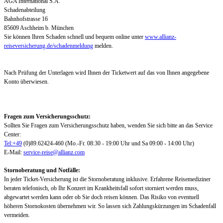
AGA International S.A.
Schadenabteilung
Bahnhofstrasse 16
85609 Aschheim b. München
Sie können Ihren Schaden schnell und bequem online unter
www.allianz-
reiseversicherung.de/schadenmeldung
melden.
Nach Prüfung der Unterlagen wird Ihnen der Ticketwert auf das von Ihnen angegebene
Konto überwiesen.
Fragen zum Versicherungsschutz:
Sollten Sie Fragen zum Versicherungsschutz haben, wenden Sie sich bitte an das Service
Center:
Tel:+49
(0)89.62424-460 (Mo.-Fr. 08:30 - 19:00 Uhr und Sa 09:00 - 14:00 Uhr)
E-Mail:
service-reise@allianz.com
Stornoberatung und Notfälle:
In jeder Ticket-Versicherung ist die Stornoberatung inklusive. Erfahrene Reisemediziner
beraten telefonisch, ob Ihr Konzert im Krankheitsfall sofort storniert werden muss,
abgewartet werden kann oder ob Sie doch reisen können. Das Risiko von eventuell
höheren Stornokosten übernehmen wir. So lassen sich Zahlungskürzungen im Schadenfall
vermeiden.