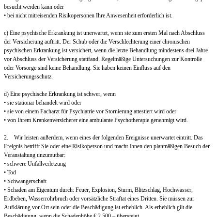
besucht werden kann oder
• bei nicht mitreisenden Risikopersonen Ihre Anwesenheit erforderlich ist.
c) Eine psychische Erkrankung ist unerwartet, wenn sie zum ersten Mal nach Abschluss
der Versicherung auftritt. Der Schub oder die Verschlechterung einer chronischen
psychischen Erkrankung ist versichert, wenn die letzte Behandlung mindestens drei Jahre
vor Abschluss der Versicherung stattfand. Regelmäßige Untersuchungen zur Kontrolle
oder Vorsorge sind keine Behandlung. Sie haben keinen Einfluss auf den
Versicherungsschutz.
d) Eine psychische Erkrankung ist schwer, wenn
• sie stationär behandelt wird oder
• sie von einem Facharzt für Psychiatrie vor Stornierung attestiert wird oder
• von Ihrem Krankenversicherer eine ambulante Psychotherapie genehmigt wird.
2. Wir leisten außerdem, wenn eines der folgenden Ereignisse unerwartet eintritt. Das
Ereignis betrifft Sie oder eine Risikoperson und macht Ihnen den planmäßigen Besuch der
Veranstaltung unzumutbar:
• schwere Unfallverletzung
• Tod
• Schwangerschaft
• Schaden am Eigentum durch: Feuer, Explosion, Sturm, Blitzschlag, Hochwasser,
Erdbeben, Wasserrohrbruch oder vorsätzliche Straftat eines Dritten. Sie müssen zur
Aufklärung vor Ort sein oder die Beschädigung ist erheblich. Als erheblich gilt die
Beschädigung, wenn die Schadenhöhe € 2.500,– übersteigt.