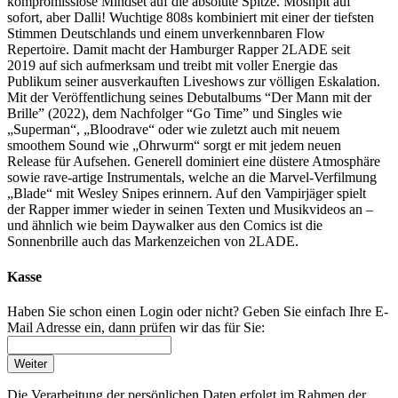
kompromisslose Mindset auf die absolute Spitze. Moshpit auf
sofort, aber Dalli! Wuchtige 808s kombiniert mit einer der tiefsten
Stimmen Deutschlands und einem unverkennbaren Flow
Repertoire. Damit macht der Hamburger Rapper 2LADE seit
2019 auf sich aufmerksam und treibt mit voller Energie das
Publikum seiner ausverkauften Liveshows zur völligen Eskalation.
Mit der Veröffentlichung seines Debutalbums “Der Mann mit der
Brille” (2022), dem Nachfolger “Go Time” und Singles wie
„Superman“, „Bloodrave“ oder wie zuletzt auch mit neuem
smoothem Sound wie „Ohrwurm“ sorgt er mit jedem neuen
Release für Aufsehen. Generell dominiert eine düstere Atmosphäre
sowie rave-artige Instrumentals, welche an die Marvel-Verfilmung
„Blade“ mit Wesley Snipes erinnern. Auf den Vampirjäger spielt
der Rapper immer wieder in seinen Texten und Musikvideos an –
und ähnlich wie beim Daywalker aus den Comics ist die
Sonnenbrille auch das Markenzeichen von 2LADE.
Kasse
Haben Sie schon einen Login oder nicht? Geben Sie einfach Ihre E-
Mail Adresse ein, dann prüfen wir das für Sie:
Weiter
Die Verarbeitung der persönlichen Daten erfolgt im Rahmen der