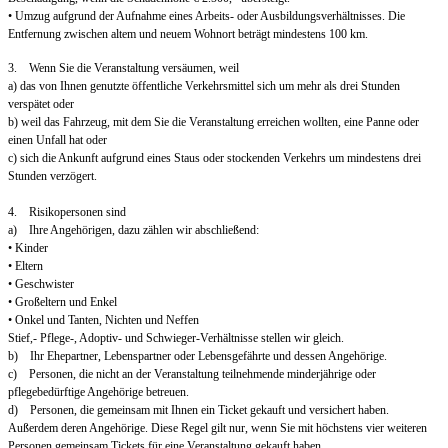
• Umzug aufgrund der Aufnahme eines Arbeits- oder Ausbildungsverhältnisses. Die
Entfernung zwischen altem und neuem Wohnort beträgt mindestens 100 km.
3. Wenn Sie die Veranstaltung versäumen, weil
a) das von Ihnen genutzte öffentliche Verkehrsmittel sich um mehr als drei Stunden
verspätet oder
b) weil das Fahrzeug, mit dem Sie die Veranstaltung erreichen wollten, eine Panne oder
einen Unfall hat oder
c) sich die Ankunft aufgrund eines Staus oder stockenden Verkehrs um mindestens drei
Stunden verzögert.
4. Risikopersonen sind
a) Ihre Angehörigen, dazu zählen wir abschließend:
• Kinder
• Eltern
• Geschwister
• Großeltern und Enkel
• Onkel und Tanten, Nichten und Neffen
Stief,- Pflege-, Adoptiv- und Schwieger-Verhältnisse stellen wir gleich.
b) Ihr Ehepartner, Lebenspartner oder Lebensgefährte und dessen Angehörige.
c) Personen, die nicht an der Veranstaltung teilnehmende minderjährige oder
pflegebedürftige Angehörige betreuen.
d) Personen, die gemeinsam mit Ihnen ein Ticket gekauft und versichert haben.
Außerdem deren Angehörige. Diese Regel gilt nur, wenn Sie mit höchstens vier weiteren
Personen gemeinsam Tickets für eine Veranstaltung gekauft haben.