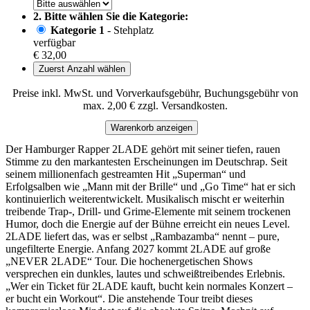
2. Bitte wählen Sie die Kategorie:
Kategorie 1
- Stehplatz
verfügbar
€ 32,00
Zuerst Anzahl wählen
Preise inkl. MwSt. und Vorverkaufsgebühr, Buchungsgebühr von
max. 2,00 € zzgl. Versandkosten.
Warenkorb anzeigen
Der Hamburger Rapper 2LADE gehört mit seiner tiefen, rauen
Stimme zu den markantesten Erscheinungen im Deutschrap. Seit
seinem millionenfach gestreamten Hit „Superman“ und
Erfolgsalben wie „Mann mit der Brille“ und „Go Time“ hat er sich
kontinuierlich weiterentwickelt. Musikalisch mischt er weiterhin
treibende Trap-, Drill- und Grime-Elemente mit seinem trockenen
Humor, doch die Energie auf der Bühne erreicht ein neues Level.
2LADE liefert das, was er selbst „Rambazamba“ nennt – pure,
ungefilterte Energie. Anfang 2027 kommt 2LADE auf große
„NEVER 2LADE“ Tour. Die hochenergetischen Shows
versprechen ein dunkles, lautes und schweißtreibendes Erlebnis.
„Wer ein Ticket für 2LADE kauft, bucht kein normales Konzert –
er bucht ein Workout“. Die anstehende Tour treibt dieses