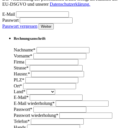
EU-DSGVO und unserer
Datenschutzerklärung.
E-Mail
Passwort
Passwort vergessen
Weiter
Rechnungsanschrift
Nachname*
Vorname*
Firma
Strasse*
Hausnr.*
PLZ*
Ort*
Land*
E-Mail*
E-Mail wiederholung*
Passwort*
Passwort wiederholung*
Telefon*
Handy