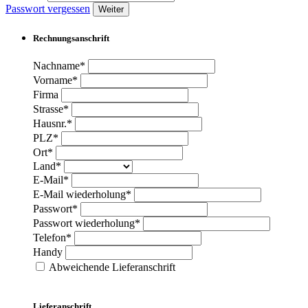
Passwort vergessen
Weiter
Rechnungsanschrift
Nachname*
Vorname*
Firma
Strasse*
Hausnr.*
PLZ*
Ort*
Land*
E-Mail*
E-Mail wiederholung*
Passwort*
Passwort wiederholung*
Telefon*
Handy
Abweichende Lieferanschrift
Lieferanschrift