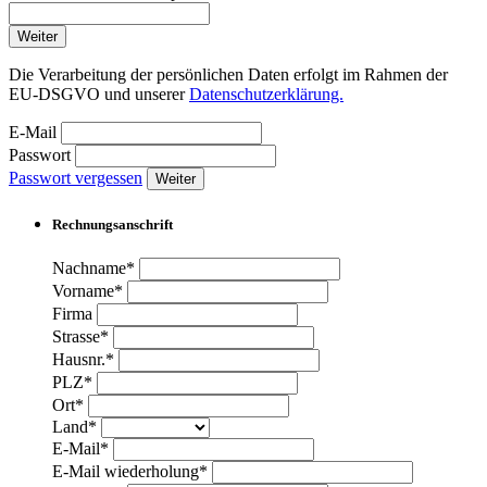
Weiter
Die Verarbeitung der persönlichen Daten erfolgt im Rahmen der
EU-DSGVO und unserer
Datenschutzerklärung.
E-Mail
Passwort
Passwort vergessen
Weiter
Rechnungsanschrift
Nachname*
Vorname*
Firma
Strasse*
Hausnr.*
PLZ*
Ort*
Land*
E-Mail*
E-Mail wiederholung*