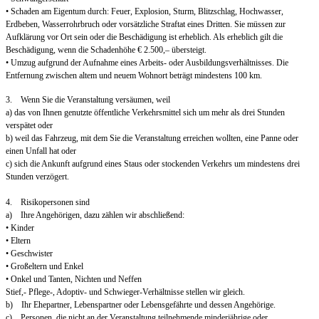
• Schaden am Eigentum durch: Feuer, Explosion, Sturm, Blitzschlag, Hochwasser,
Erdbeben, Wasserrohrbruch oder vorsätzliche Straftat eines Dritten. Sie müssen zur
Aufklärung vor Ort sein oder die Beschädigung ist erheblich. Als erheblich gilt die
Beschädigung, wenn die Schadenhöhe € 2.500,– übersteigt.
• Umzug aufgrund der Aufnahme eines Arbeits- oder Ausbildungsverhältnisses. Die
Entfernung zwischen altem und neuem Wohnort beträgt mindestens 100 km.
3. Wenn Sie die Veranstaltung versäumen, weil
a) das von Ihnen genutzte öffentliche Verkehrsmittel sich um mehr als drei Stunden
verspätet oder
b) weil das Fahrzeug, mit dem Sie die Veranstaltung erreichen wollten, eine Panne oder
einen Unfall hat oder
c) sich die Ankunft aufgrund eines Staus oder stockenden Verkehrs um mindestens drei
Stunden verzögert.
4. Risikopersonen sind
a) Ihre Angehörigen, dazu zählen wir abschließend:
• Kinder
• Eltern
• Geschwister
• Großeltern und Enkel
• Onkel und Tanten, Nichten und Neffen
Stief,- Pflege-, Adoptiv- und Schwieger-Verhältnisse stellen wir gleich.
b) Ihr Ehepartner, Lebenspartner oder Lebensgefährte und dessen Angehörige.
c) Personen, die nicht an der Veranstaltung teilnehmende minderjährige oder