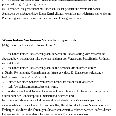
pflegebedürftige Angehörige betreuen.
d) Personen, die gemeinsam mit Ihnen ein Ticket gekauft und versichert haben.
Außerdem deren Angehörige. Diese Regel gilt nur, wenn Sie mit höchstens vier weiteren
Personen gemeinsam Tickets für eine Veranstaltung gekauft haben.
Wann haben Sie keinen Versicherungsschutz
(Allgemeine und Besondere Ausschlüsse)?
1. Sie haben keinen Versicherungsschutz wenn die Veranstaltung vom Veranstalter
abgesagt bzw. verschoben wird oder aus anderen den Veranstalter betreffenden Gründen
nicht stattfindet.
2. Sie haben keinen Versicherungsschutz für Schäden, die entstehen durch:
a) Streik, Kernenergie, Maßnahmen der Staatsgewalt (z. B. Einreiseverweigerung)
b) ABC-Waffen oder ABC-Materialien.
3. Führen Sie einen Schaden vorsätzlich herbei, ist dieser nicht versichert.
4. Kein Versicherungsschutz besteht, wenn:
a) Wirtschafts-, Handels- oder Finanz-Sanktionen bzw. ein Embargo der Europäischen
Union oder der Bundesrepublik Deutschland bestehen und
b) diese auf Sie oder uns direkt anwendbar sind oder dem Versicherungsschutz
entgegenstehen. Dies gilt auch für Wirtschafts-, Handels- oder Finanz- Sanktionen bzw.
Embargos, die durch die Vereinigten Staaten von Amerika erlassen werden, sofern diesen
keine europäischen oder deutschen Rechtsvorschriften entgegenstehen.