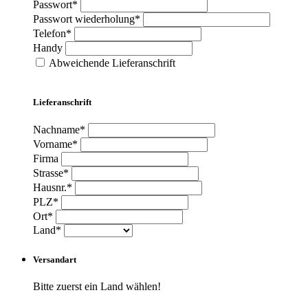
Passwort*
Passwort wiederholung*
Telefon*
Handy
Abweichende Lieferanschrift
Lieferanschrift
Nachname*
Vorname*
Firma
Strasse*
Hausnr.*
PLZ*
Ort*
Land*
Versandart
Bitte zuerst ein Land wählen!